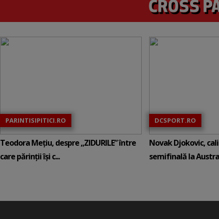
PARINTISIPITICI.RO
DCSPORT.RO
Teodora Mețiu, despre „ZIDURILE” între
Novak Djokovic, calif
care părinții își c...
semifinală la Austral