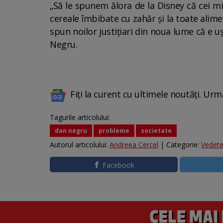
„Să le spunem ălora de la Disney că cei mic
cereale îmbibate cu zahăr și la toate alim
spun noilor justițiari din noua lume că e u
Negru.
Fiți la curent cu ultimele noutăți. Urm
Tagurile articolului:
dan negru
probleme
societate
Autorul articolului:
Andreea Cercel
| Categorie:
Vedet
Facebook