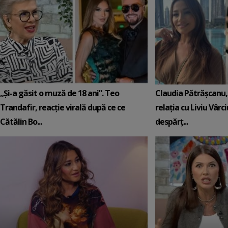
„Și-a găsit o muză de 18 ani”. Teo
Claudia Pătrășcanu,
Trandafir, reacție virală după ce ce
relația cu Liviu Vârci
Cătălin Bo...
despărț...