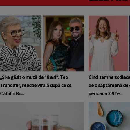
„Și-a găsit o muză de 18 ani”. Teo
Cinci semne zodiaca
Trandafir, reacție virală după ce ce
de o săptămână de e
Cătălin Bo...
perioada 3-9 fe...