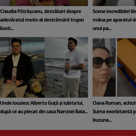
Claudia Pătrășcanu, dezvăluiri despre
Scene incredibile! Il
adevăratul motiv al destrămării trupei
mâna pe aparatul de
Exoti...
unui pa...
Unde locuiesc Alberto Guță și iubita lui,
Oana Roman, achiziț
după ce au plecat din casa Narcisei Bala...
Suma exorbitantă pe
buzuna...