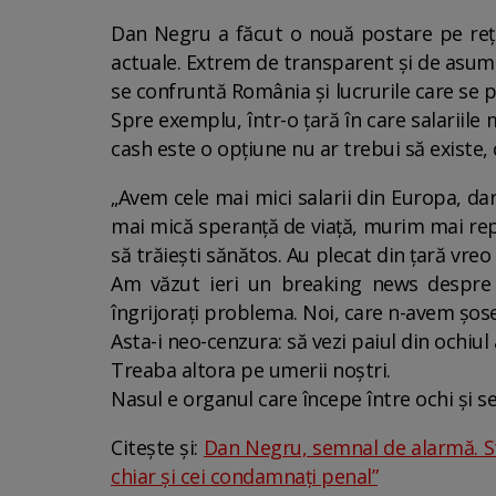
Dan Negru a făcut o nouă postare pe rețel
actuale. Extrem de transparent și de asuma
se confruntă România și lucrurile care se p
Spre exemplu, într-o țară în care salariile
cash este o opțiune nu ar trebui să existe
„Avem cele mai mici salarii din Europa, da
mai mică speranță de viață, murim mai rep
să trăiești sănătos. Au plecat din țară vreo
Am văzut ieri un breaking news despre c
îngrijorați problema. Noi, care n-avem șos
Asta-i neo-cenzura: să vezi paiul din ochiul
Treaba altora pe umerii noștri.
Nasul e organul care începe între ochi și se
Citește și:
Dan Negru, semnal de alarmă. St
chiar și cei condamnați penal”