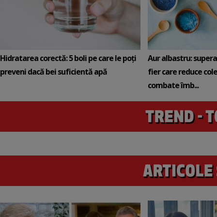
Hidratarea corectă: 5 boli pe care le poți
Aur albastru: super
preveni dacă bei suficientă apă
fier care reduce cole
combate îmb...