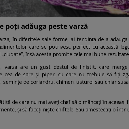
e poți adăuga peste varză
rza, în diferitele sale forme, ai tendința de a adăuga
ndimentelor care se potrivesc perfect cu această le
 „ciudate”, însă acesta promite cele mai bune rezultate 
, varza are un gust destul de liniștit, care merg
e cea de sare și piper, cu care nu trebuie să fiți zgâ
, semințe de coriandru, chimen, usturoi sau chiar susan
ătită de care nu mai aveți chef să o mâncați în aceeași 
ente, și să faceți niște chiftele. Sau amestecați-o într-un