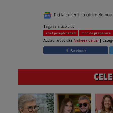
Fiți la curent cu ultimele nou
Tagurile articolului:
chef joseph hadad
mod de preparare
Autorul articolului:
Andreea Cercel
| Catego
Facebook