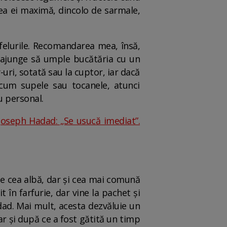
ea ei maximă, dincolo de sarmale,
e felurile. Recomandarea mea, însă,
și ajunge să umple bucătăria cu un
y-uri, sotată sau la cuptor, iar dacă
ecum supele sau tocanele, atunci
 personal.
 Joseph Hadad: „Se usucă imediat”.
te cea albă, dar și cea mai comună
t în farfurie, dar vine la pachet și
dad. Mai mult, acesta dezvăluie un
ar și după ce a fost gătită un timp