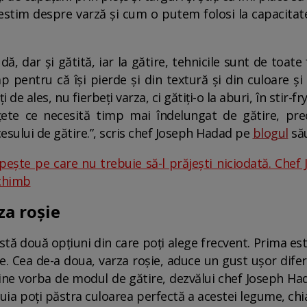
vestim despre varză și cum o putem folosi la capacitat
udă, dar și gătită, iar la gătire, tehnicile sunt de toat
p pentru că își pierde și din textură și din culoare 
de ales, nu fierbeți varza, ci gătiți-o la aburi, în stir-fr
țete ce necesită timp mai îndelungat de gătire, pr
esului de gătire.”, scris chef Joseph Hadad pe
blogul
său
pește pe care nu trebuie să-l prăjești niciodată. Chef
schimb
za roșie
istă două opțiuni din care poți alege frecvent. Prima es
le. Cea de-a doua, varza roșie, aduce un gust ușor diferi
 vine vorba de modul de gătire, dezvălui chef Joseph Ha
uia poți păstra culoarea perfectă a acestei legume, chi