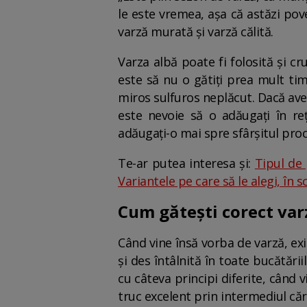
le este vremea, așa că astăzi po
varză murată și varză călită.
Varza albă poate fi folosită și cr
este să nu o gătiți prea mult tim
miros sulfuros neplăcut. Dacă aveți 
este nevoie să o adăugați în re
adăugați-o mai spre sfârșitul proc
Te-ar putea interesa și:
Tipul de 
Variantele pe care să le alegi, în 
Cum gătești corect var
Când vine însă vorba de varză, ex
și des întâlnită în toate bucătării
cu câteva principi diferite, când
truc excelent prin intermediul căr