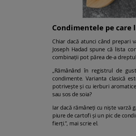
Condimentele pe care l
Chiar dacă atunci când prepari va
Joseph Hadad spune că lista co
combinații pot părea de-a dreptul
„Rămânând în registrul de gust
condimente. Varianta clasică est
potrivește și cu ierburi aromatice
sau sos de soia?
Iar dacă rămâneți cu niște varză g
piure de cartofi și un pic de condim
fierți.”, mai scrie el.