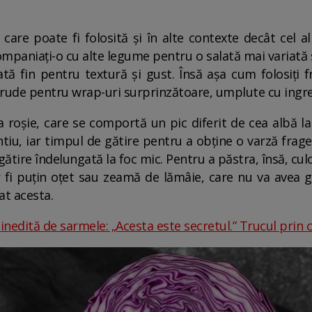
are poate fi folosită și în alte contexte decât cel al c
mpaniați-o cu alte legume pentru o salată mai variată sau
ată fin pentru textură și gust. Însă așa cum folosiți 
e crude pentru wrap-uri surprinzătoare, umplute cu ingr
 roșie, care se comportă un pic diferit de cea albă la gă
iu, iar timpul de gătire pentru a obține o varză frag
ătire îndelungată la foc mic. Pentru a păstra, însă, culo
fi puțin oțet sau zeamă de lămâie, care nu va avea gri
at acesta.
 inedită de sarmele: „Acesta este secretul.” Trucul prin 