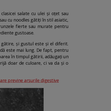
lasicei salate cu ulei și oțet sau
 cu noodles gătiți în stil asiatic,
frunzele fierte sau murate pentru
ediente gustoase.
tire, și gustul este și el diferit.
edă este mai lung. De fapt, pentru
area în timpul gătirii, adăugați un
jă doar de culoare, ci va da și o
care previne arsurile digestive