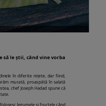
 să le știi, când vine vorba
nele în diferite rețete, dar fiind,
vurăm murată, proaspătă în salată
cestea, chef Joseph Hadad spune că
itate.
ă folosesc legumele și fructele când