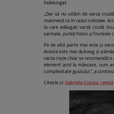
îndelungat.
„Dar să nu uităm de varza crudă c
maioneză ca în cazul coleslaw. Aco
la care adăugați varză crudă toc
sarmale, puteți folosi și frunzel
Pe de altă parte mai este și varza
Acesta este mai dulceag și pământ
varza roșie chiar se recomandă o g
element acid la mâncare, cum ar 
complexitate gustului.”, a continu
Citește și:
Gabriela Cristea, rețetă