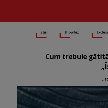
Știri
Showbiz
Exclus
Cum trebuie gătită,
„Î
Dat