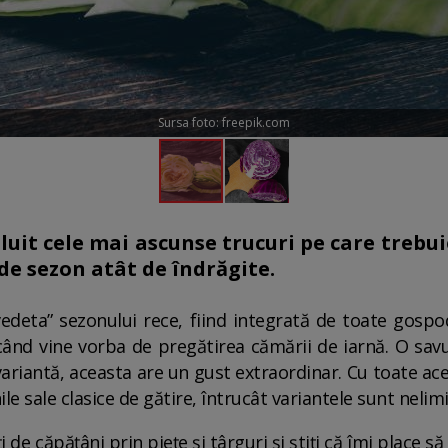
Sursa foto: freepik.com
it cele mai ascunse trucuri pe care trebuie
de sezon atât de îndrăgite.
edeta” sezonului rece, fiind integrată de toate gospodi
, când vine vorba de pregătirea cămării de iarnă. O sa
 variantă, aceasta are un gust extraordinar. Cu toate a
le sale clasice de gătire, întrucât variantele sunt nelim
 de căpățâni prin piețe și târguri și știți că îmi place s