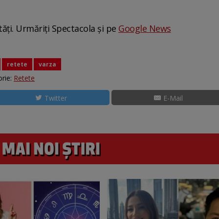
tăți. Urmăriți Spectacola și pe
Google News
retete
varza
rie:
Retete
Twitter
E-Mail