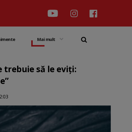
nimente
Mai mult
trebuie să le eviți:
re”
2:03