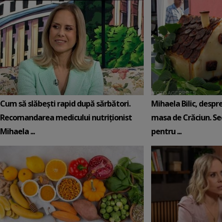
Cum să slăbești rapid după sărbători.
Mihaela Bilic, despre
Recomandarea medicului nutriționist
masa de Crăciun. Sec
Mihaela ...
pentru ...