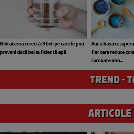
Hidratarea corectă: 5 boli pe care le poți
Aur albastru: super
preveni dacă bei suficientă apă
fier care reduce cole
combate îmb...