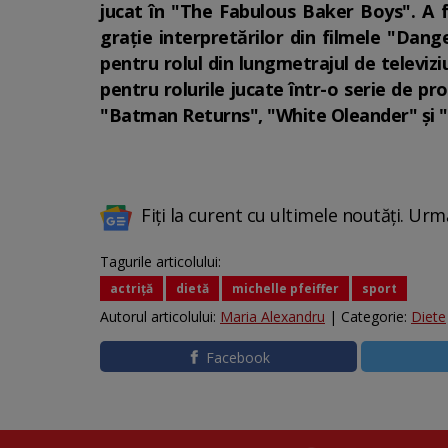
jucat în "The Fabulous Baker Boys". A 
graţie interpretărilor din filmele "Dan
pentru rolul din lungmetrajul de televi
pentru rolurile jucate într-o serie de p
"Batman Returns", "White Oleander" şi "
Fiți la curent cu ultimele noutăți. Urm
Tagurile articolului:
actriță
dietă
michelle pfeiffer
sport
Autorul articolului:
Maria Alexandru
| Categorie:
Diete
Facebook