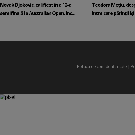
Novak Djokovic, calificat în a 12-a
Teodora Mețiu, desp
semifinală la Australian Open. Înc...
între care părinții își c
Politica de confidențialitate
|
Po