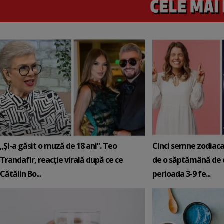
„Și-a găsit o muză de 18 ani”. Teo
Cinci semne zodiaca
Trandafir, reacție virală după ce ce
de o săptămână de e
Cătălin Bo...
perioada 3-9 fe...