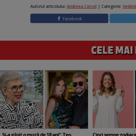
Autorul articolului:
Andreea Cercel
| Categorie:
Vedet
Facebook
„Și-a găsit o muză de 18 ani”. Teo
Cinci semne zodiaca