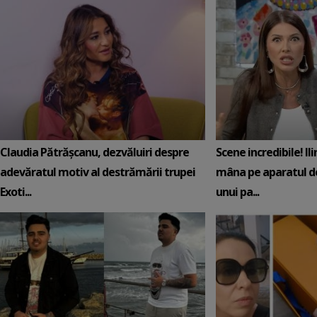
Claudia Pătrășcanu, dezvăluiri despre
Scene incredibile! Il
adevăratul motiv al destrămării trupei
mâna pe aparatul de
Exoti...
unui pa...