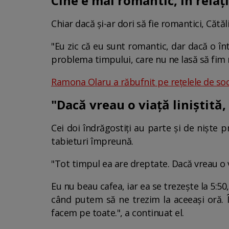
Cine e mai romantic, în relați
Chiar dacă și-ar dori să fie romantici, Căt
"Eu zic că eu sunt romantic, dar dacă o î
problema timpului, care nu ne lasă să fim 
Ramona Olaru a răbufnit pe rețelele de so
"Dacă vreau o viață liniștită,
Cei doi îndrăgostiți au parte și de niște 
tabieturi împreună.
"Tot timpul ea are dreptate. Dacă vreau o vi
Eu nu beau cafea, iar ea se trezește la 5:5
când putem să ne trezim la aceeași oră. Î
facem pe toate.", a continuat el.