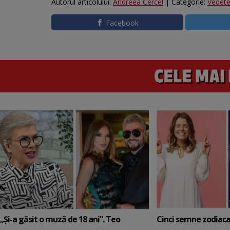
Autorul articolului:
Andreea Cercel
| Categorie:
Vedet
Facebook
„Și-a găsit o muză de 18 ani”. Teo
Cinci semne zodiaca