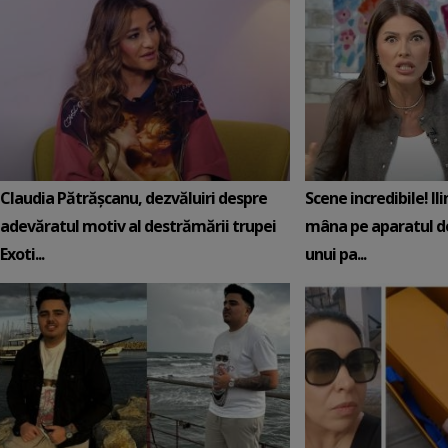
Claudia Pătrășcanu, dezvăluiri despre
Scene incredibile! Il
adevăratul motiv al destrămării trupei
mâna pe aparatul de
Exoti...
unui pa...