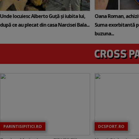
Unde locuiesc Alberto Guță și iubita lui,
Oana Roman, achiziț
după ce au plecat din casa Narcisei Bala...
Suma exorbitantă pe
buzuna...
PARINTISIPITICI.RO
DCSPORT.RO