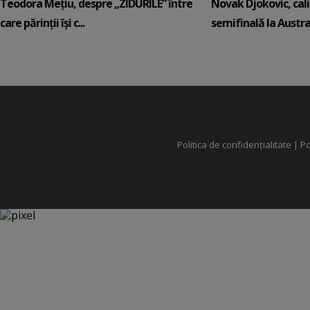
Teodora Mețiu, despre „ZIDURILE” între
Novak Djokovic, calif
care părinții își c...
semifinală la Austral
Politica de confidențialitate
|
Po