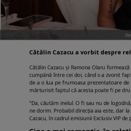
Des
Cătălin Cazacu a vorbit despre re
Cătălin Cazacu și Ramona Olaru formează 
cumpănă între cei doi, când s-a zvonit fapt
de a o lua pe frumoasa prezentatoare de so
mărturisit faptul că acesta poate fi pe dr
"Da, căutăm inelul. O fi sau nu de logodnă
ne dorim. Probabil direcția aia este, dar l
Cazacu, în cadrul emisiunii Exclusiv VIP de