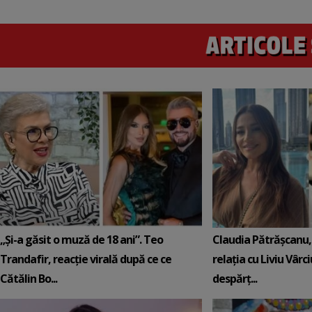
„Și-a găsit o muză de 18 ani”. Teo
Claudia Pătrășcanu,
Trandafir, reacție virală după ce ce
relația cu Liviu Vârci
Cătălin Bo...
despărț...