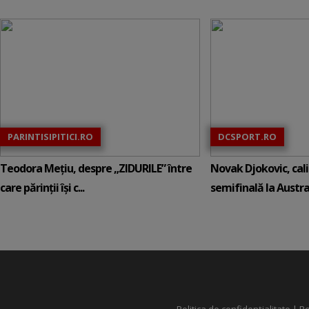
PARINTISIPITICI.RO
DCSPORT.RO
Teodora Mețiu, despre „ZIDURILE” între
Novak Djokovic, calif
care părinții își c...
semifinală la Austral
Politica de confidențialitate
|
Po