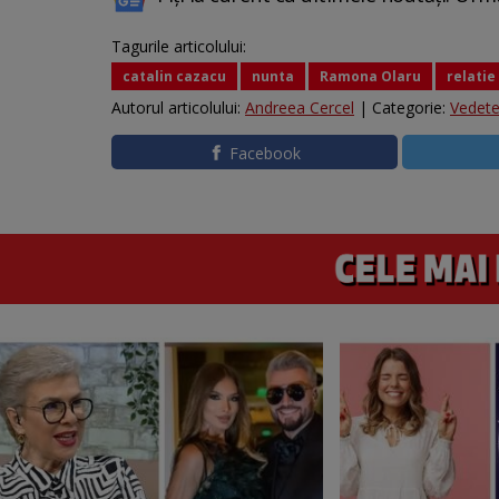
Tagurile articolului:
catalin cazacu
nunta
Ramona Olaru
relatie
Autorul articolului:
Andreea Cercel
| Categorie:
Vedet
Facebook