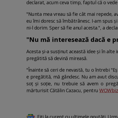
declarat, acum ceva timp, faptul că o vede 
"Nunta mea vreau să fie cât mai repede, a
eu îmi doresc să îmbătrânesc. I-am spus și
ni-l dorim. Sper să fie anul acesta.", a decl
"Nu mă interesează dacă e p
Acesta și-a susținut această idee și în alt
pregătită să devină mireasă.
"Înainte să ceri de nevastă, tu o întrebi "Eș
e pregătită, mă gândesc. Nu am avut discuț
soț și soție, nu trebuie să avem o pregă
mărturisit Cătălin Cazacu, pentru
WOWbiz
Fiți la curent cu ultimele noutăți. Urm