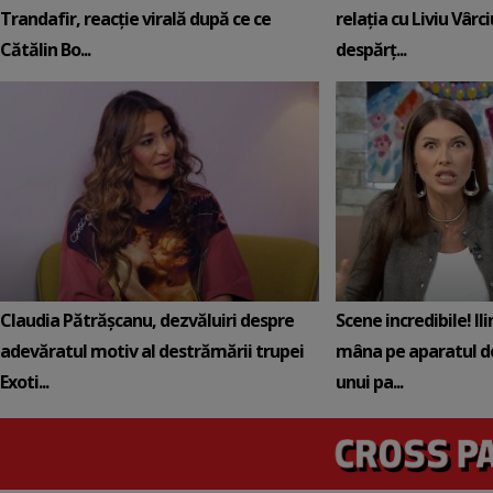
Trandafir, reacție virală după ce ce
relația cu Liviu Vârci
Cătălin Bo...
despărț...
Claudia Pătrășcanu, dezvăluiri despre
Scene incredibile! Il
adevăratul motiv al destrămării trupei
mâna pe aparatul de
Exoti...
unui pa...