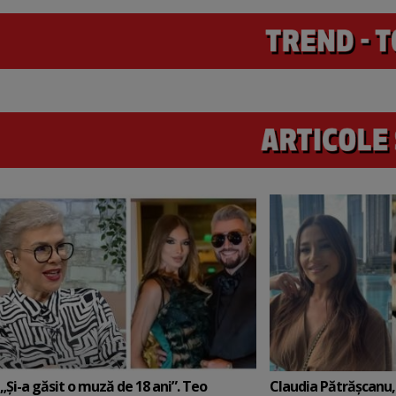
„Și-a găsit o muză de 18 ani”. Teo
Claudia Pătrășcanu,