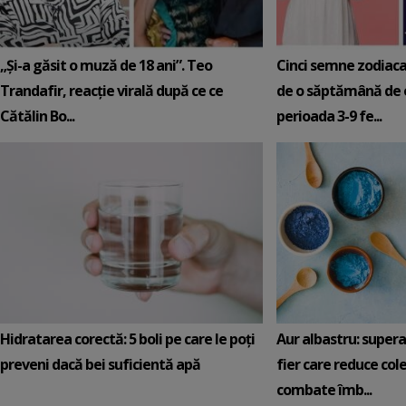
„Și-a găsit o muză de 18 ani”. Teo
Cinci semne zodiaca
Trandafir, reacție virală după ce ce
de o săptămână de e
Cătălin Bo...
perioada 3-9 fe...
Hidratarea corectă: 5 boli pe care le poți
Aur albastru: super
preveni dacă bei suficientă apă
fier care reduce cole
combate îmb...