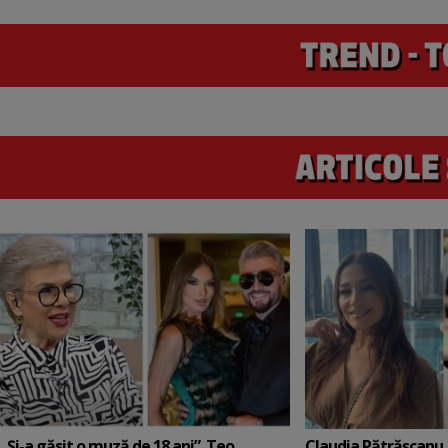
„Și-a găsit o muză de 18 ani”. Teo
Claudia Pătrășcanu,