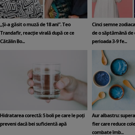
„Și-a găsit o muză de 18 ani”. Teo
Cinci semne zodiaca
Trandafir, reacție virală după ce ce
de o săptămână de e
Cătălin Bo...
perioada 3-9 fe...
Hidratarea corectă: 5 boli pe care le poți
Aur albastru: super
preveni dacă bei suficientă apă
fier care reduce cole
combate îmb...