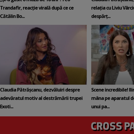
Trandafir, reacție virală după ce ce
relația cu Liviu Vârci
Cătălin Bo...
despărț...
Claudia Pătrășcanu, dezvăluiri despre
Scene incredibile! Il
adevăratul motiv al destrămării trupei
mâna pe aparatul de
Exoti...
unui pa...