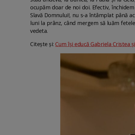
ocupăm doar de noi doi. Efectiv, închidem t
Slavă Domnului!, nu s-a întâmplat până ac
luni la prânz, când mergem să luăm fetele,
vedeta.
Citește și:
Cum își educă Gabriela Cristea și