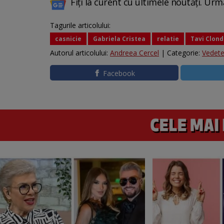
Fiți la curent cu ultimele noutăți. Urm
Tagurile articolului:
casnicie
Gabriela Cristea
relatie
Tavi Clon
Autorul articolului:
Andreea Cercel
| Categorie:
Vedet
Facebook