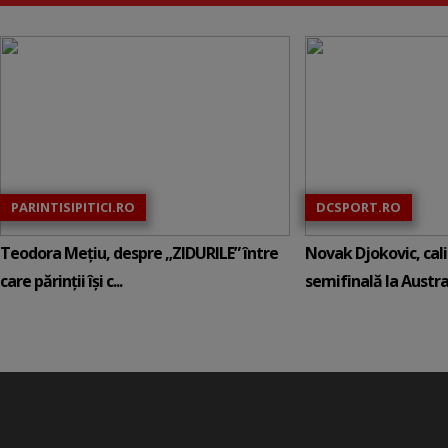
PARINTISIPITICI.RO
DCSPORT.RO
Teodora Mețiu, despre „ZIDURILE” între
Novak Djokovic, calif
care părinții își c...
semifinală la Austral