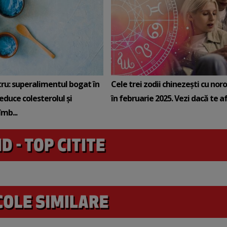
tru: superalimentul bogat în
Cele trei zodii chinezești cu noro
reduce colesterolul și
în februarie 2025. Vezi dacă te afli
mb...