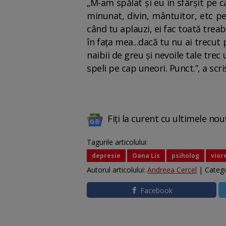
„M-am spălat și eu în sfârșit pe c
minunat, divin, mântuitor, etc pe
când tu aplauzi, ei fac toată treaba
în fața mea...dacă tu nu ai trecut 
naibii de greu și nevoile tale trec
speli pe cap uneori. Punct.”, a sc
Fiți la curent cu ultimele nou
Tagurile articolului:
depresie
Oana Lis
psiholog
viore
Autorul articolului:
Andreea Cercel
| Catego
Facebook