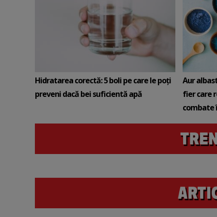
Hidratarea corectă: 5 boli pe care le poți
Aur albas
preveni dacă bei suficientă apă
fier care 
combate î