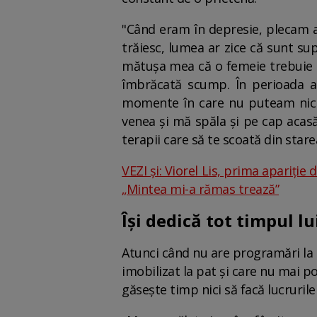
"Când eram în depresie, plecam a
trăiesc, lumea ar zice că sunt s
mătușa mea că o femeie trebuie s
îmbrăcată scump. În perioada a
momente în care nu puteam nici s
venea și mă spăla și pe cap acasă
terapii care să te scoată din stare
VEZI și: Viorel Lis, prima apariție
„Mintea mi-a rămas trează”
Își dedică tot timpul lu
Atunci când nu are programări la c
imobilizat la pat și care nu mai p
găsește timp nici să facă lucrurile 