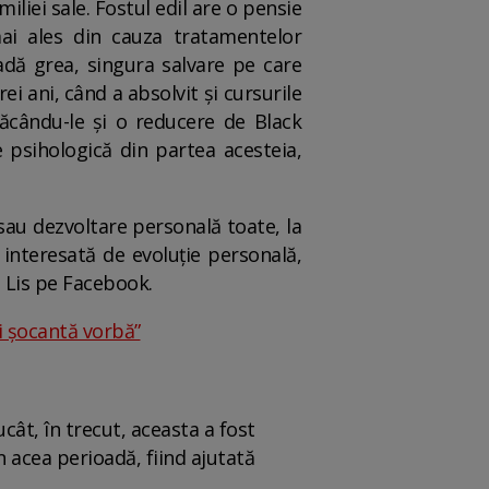
liei sale. Fostul edil are o pensie
 mai ales din cauza tratamentelor
adă grea, singura salvare pe care
ei ani, când a absolvit și cursurile
 făcându-le și o reducere de Black
e psihologică din partea acesteia,
 sau dezvoltare personală toate, la
 interesată de evoluție personală,
a Lis pe Facebook.
și șocantă vorbă”
cât, în trecut, aceasta a fost
 acea perioadă, fiind ajutată