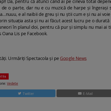
ap!! Da, pentru că atunci când ai pe cineva total depend
 de o parte, dar nu e cu muzică de harpe și îngerași 
....nuuu, e al naibii de greu și nu știi cum e și nu ai voi
prin situația asta și nu ai făcut acest lucru pe o durată 
 uneori în planul doi, pentru că pur și simplu nu mai ai 
ris Oana Lis pe Facebook.
tăți. Urmăriți Spectacola și pe
Google News
l lis
rie:
Vedete
Twitter
E-Mail