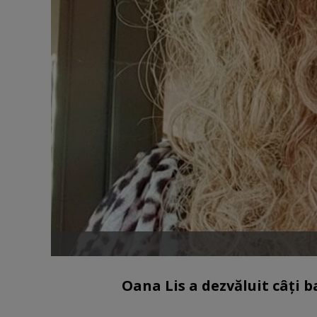
Oana Lis a dezvăluit câți b