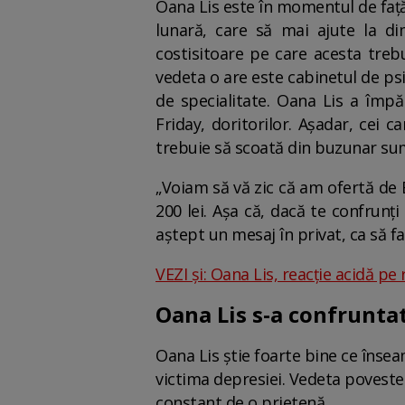
Oana Lis este în momentul de față 
lunară, care să mai ajute la dim
costisitoare pe care acesta treb
vedeta o are este cabinetul de psih
de specialitate. Oana Lis a împăr
Friday, doritorilor. Așadar, cei 
trebuie să scoată din buzunar suma
„Voiam să vă zic că am ofertă de B
200 lei. Așa că, dacă te confrunț
aștept un mesaj în privat, ca să 
VEZI și: Oana Lis, reacție acidă pe
Oana Lis s-a confrunta
Oana Lis știe foarte bine ce înseam
victima depresiei. Vedeta povestea
constant de o prietenă.