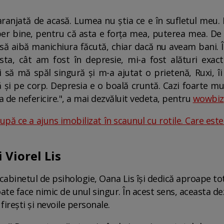
ranjată de acasă. Lumea nu știa ce e în sufletul meu
uper bine, pentru că asta e forța mea, puterea mea. De
ă aibă manichiura făcută, chiar dacă nu aveam bani. Î
sta, cât am fost în depresie, mi-a fost alături exa
ă mă spăl singură și m-a ajutat o prietenă, Ruxi, î
 și pe corp. Depresia e o boală cruntă. Cazi foarte mul
a de nefericire.", a mai dezvăluit vedeta, pentru
wowbiz
 după ce a ajuns imobilizat în scaunul cu rotile. Care este
i Viorel Lis
abinetul de psihologie, Oana Lis își dedică aproape tot 
oate face nimic de unul singur. În acest sens, aceasta de
firești și nevoile personale.