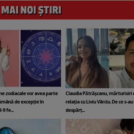
ne zodiacale vor avea parte
Claudia Pătrășcanu, mărturisiri
ămână de excepție în
relația cu Liviu Vârciu. De ce s-au
9 fe...
despărț...