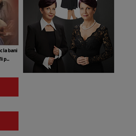
c la bani
 p...