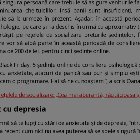
singura persoană care trebuie să asigure veniturile fami
inuarea cheltuielilor, însă banii sunt insuficienți,
uie să le urmeze în prezent. Așadar, în această perio
ologie, pe care și l-a deschis în urmă cu aproximativ tr
tășit pe rețelele de socializare prețurile ședințelor,
care vor să aibă parte în această perioadă de consilier
 de 200 de lei, pentru cinci ședințe online.
lack Friday, 5 ședințe online de consiliere psihologică
i cu anxietate, atacuri de panică sau pur și simplu ești
facem o programare. Hai să ne cunoaștem.”, a scris Oan
 rețelele de socializare: „Cea mai aberantă, răutăcioasa 
t cu depresia
nă să te lupți cu stări de anxietate și de depresie, întru
 recent cum nici nu avea puterea să se spele singură în