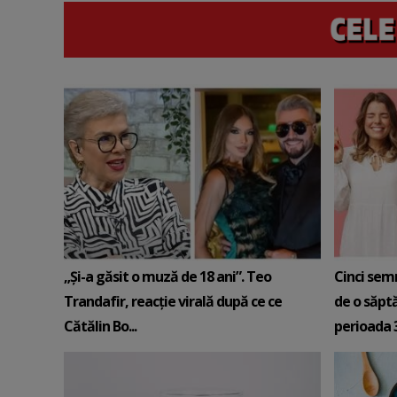
„Și-a găsit o muză de 18 ani”. Teo
Cinci sem
Trandafir, reacție virală după ce ce
de o săpt
Cătălin Bo...
perioada 3-