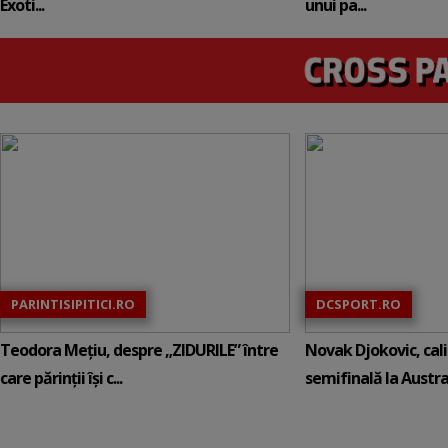
Exoti...
unui pa...
PARINTISIPITICI.RO
DCSPORT.RO
Teodora Mețiu, despre „ZIDURILE” între
Novak Djokovic, calif
care părinții își c...
semifinală la Austral