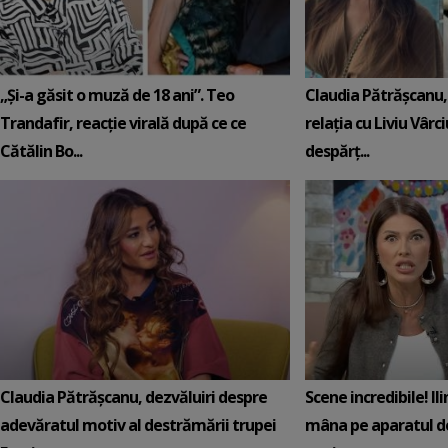
„Și-a găsit o muză de 18 ani”. Teo
Claudia Pătrășcanu,
Trandafir, reacție virală după ce ce
relația cu Liviu Vârci
Cătălin Bo...
despărț...
Claudia Pătrășcanu, dezvăluiri despre
Scene incredibile! Il
adevăratul motiv al destrămării trupei
mâna pe aparatul de