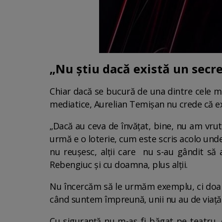
„Nu știu dacă există un secre
Chiar dacă se bucură de una dintre cele m
mediatice, Aurelian Temișan nu crede că exi
„Dacă au ceva de învățat, bine, nu am vrut
urmă e o loterie, cum este scris acolo unde 
nu reușesc, alții care nu s-au gândit să 
Rebengiuc și cu doamna, plus alții.
Nu încercăm să le urmăm exemplu, ci doar 
când suntem împreună, unii nu au de viață 
Cu siguranță nu m-aș fi băgat pe teatru, 