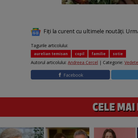
Fiți la curent cu ultimele noutăți. Urm
Tagurile articolului:
aurelian temisan
copil
familie
sotie
Autorul articolului:
Andreea Cercel
| Categorie:
Vedet
Facebook