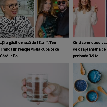
„Și-a găsit o muză de 18 ani”. Teo
Cinci semne zodiaca
Trandafir, reacție virală după ce ce
de o săptămână de e
Cătălin Bo...
perioada 3-9 fe...