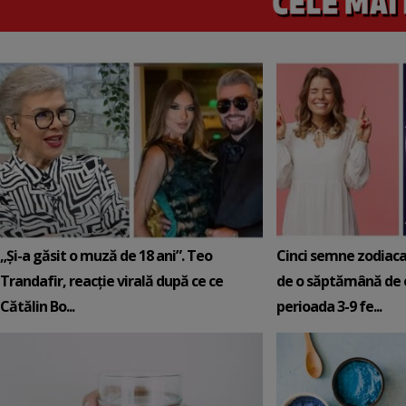
„Și-a găsit o muză de 18 ani”. Teo
Cinci semne zodiaca
Trandafir, reacție virală după ce ce
de o săptămână de e
Cătălin Bo...
perioada 3-9 fe...