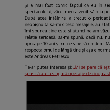
Și a mai fost comic faptul că eu în se
spectacolului, vărul meu a venit să o ia pe
După acea întâlnire, a trecut o perioad
neobișnuită să-mi citesc mesajele, au sta
îmi spunea cine este și atunci ne-am văzut
relație serioasă, să-mi spună, dacă nu, n
aproape 10 ani și nu ne vine să credem. M
respecta omul de lângă tine și așa e norm
este Andreas Petrescu.
Te-ar putea interesa și:
„Mi se pare că eșt
spus că are o singură operație de rinoplasti