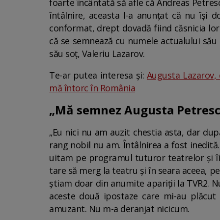
foarte încântată să afle că Andreas Petresc
întâlnire, aceasta l-a anunțat că nu își d
conformat, drept dovadă fiind căsnicia lor
că se semnează cu numele actualului său s
său soț, Valeriu Lazarov.
Te-ar putea interesa și:
Augusta Lazarov, 
mă întorc în România
„Mă semnez Augusta Petrescu.
„Eu nici nu am auzit chestia asta, dar dup
rang nobil nu am. Întâlnirea a fost inedit
uitam pe programul tuturor teatrelor și î
tare să merg la teatru și în seara aceea, pe
știam doar din anumite apariții la TVR2. Nu
aceste două ipostaze care mi-au plăcut 
amuzant. Nu m-a deranjat nicicum.