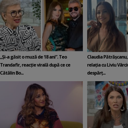
„Și-a găsit o muză de 18 ani”. Teo
Claudia Pătrășcanu,
Trandafir, reacție virală după ce ce
relația cu Liviu Vârci
Cătălin Bo...
despărț...