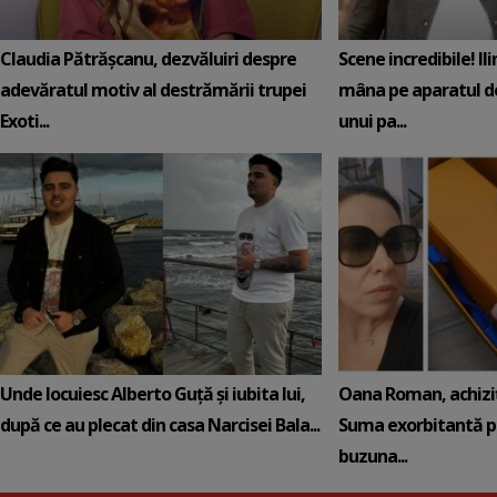
Claudia Pătrășcanu, dezvăluiri despre
Scene incredibile! Il
adevăratul motiv al destrămării trupei
mâna pe aparatul de
Exoti...
unui pa...
Unde locuiesc Alberto Guță și iubita lui,
Oana Roman, achiziț
după ce au plecat din casa Narcisei Bala...
Suma exorbitantă pe
buzuna...