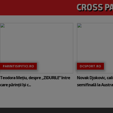
PARINTISIPITICI.RO
DCSPORT.RO
Teodora Mețiu, despre „ZIDURILE” între
Novak Djokovic, calif
care părinții își c...
semifinală la Austral