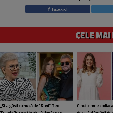
Facebook
„Și-a găsit o muză de 18 ani”. Teo
Cinci semne zodiaca
Trandafir, reacție virală după ce ce
de o săptămână de e