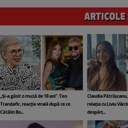
„Și-a găsit o muză de 18 ani”. Teo
Claudia Pătrășcanu,
Trandafir, reacție virală după ce ce
relația cu Liviu Vârci
Cătălin Bo...
despărț...