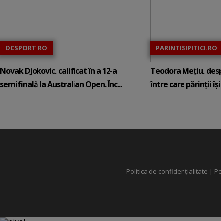
DCSPORT.RO
PARINTISIPITICI.RO
Novak Djokovic, calificat în a 12-a
Teodora Mețiu, desp
semifinală la Australian Open. Înc...
între care părinții își c
Politica de confidențialitate
|
Po