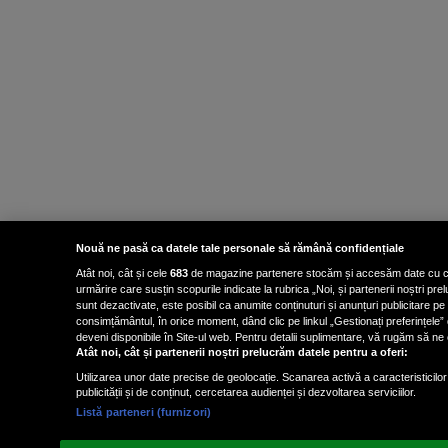
Nouă ne pasă ca datele tale personale să rămână confidențiale
Atât noi, cât și cele
683
de magazine partenere stocăm și accesăm date cu carac
urmărire care susțin scopurile indicate la rubrica „Noi, și partenerii noștri p
sunt dezactivate, este posibil ca anumite conținuturi și anunțuri publicitare pe
consimțământul, în orice moment, dând clic pe linkul „Gestionați preferințele” 
deveni disponibile în Site-ul web. Pentru detalii suplimentare, vă rugăm să ne co
Atât noi, cât și partenerii noștri prelucrăm datele pentru a oferi:
Utilizarea unor date precise de geolocație. Scanarea activă a caracteristicilor 
publicității și de conținut, cercetarea audienței și dezvoltarea serviciilor.
Listă parteneri (furnizori)