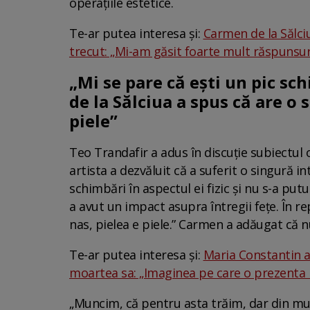
operațiile estetice.
Te-ar putea interesa și:
Carmen de la Sălciu
trecut: „Mi-am găsit foarte mult răspunsur
„Mi se pare că ești un pic sc
de la Sălciua a spus că are o 
piele”
Teo Trandafir a adus în discuție subiectul 
artista a dezvăluit că a suferit o singură i
schimbări în aspectul ei fizic și nu s-a put
a avut un impact asupra întregii fețe. În re
nas, pielea e piele.” Carmen a adăugat că nu 
Te-ar putea interesa și:
Maria Constantin ar
moartea sa: „Imaginea pe care o prezenta la
„Muncim, că pentru asta trăim, dar din munc