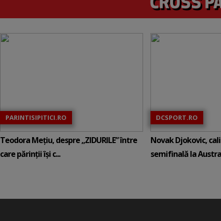
PARINTISIPITICI.RO
DCSPORT.RO
Teodora Mețiu, despre „ZIDURILE” între
Novak Djokovic, calif
care părinții își c...
semifinală la Austral