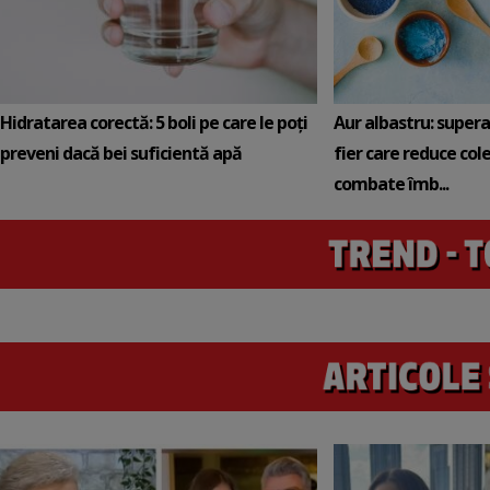
Hidratarea corectă: 5 boli pe care le poți
Aur albastru: super
preveni dacă bei suficientă apă
fier care reduce cole
combate îmb...