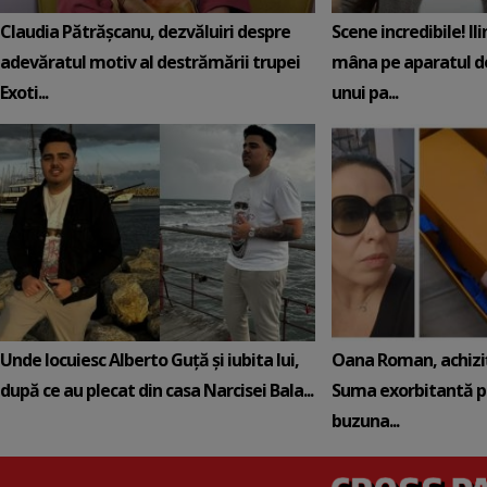
Claudia Pătrășcanu, dezvăluiri despre
Scene incredibile! Il
adevăratul motiv al destrămării trupei
mâna pe aparatul de
Exoti...
unui pa...
Unde locuiesc Alberto Guță și iubita lui,
Oana Roman, achiziț
după ce au plecat din casa Narcisei Bala...
Suma exorbitantă pe
buzuna...