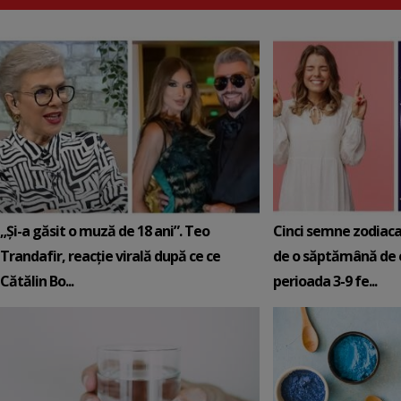
„Și-a găsit o muză de 18 ani”. Teo
Cinci semne zodiaca
Trandafir, reacție virală după ce ce
de o săptămână de e
Cătălin Bo...
perioada 3-9 fe...