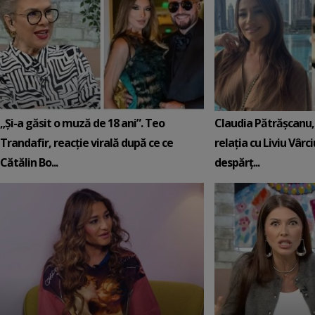
„Și-a găsit o muză de 18 ani”. Teo
Claudia Pătrășcanu,
Trandafir, reacție virală după ce ce
relația cu Liviu Vârci
Cătălin Bo...
despărț...