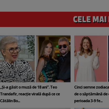
„Și-a găsit o muză de 18 ani”. Teo
Cinci semne zodiaca
Trandafir, reacție virală după ce ce
de o săptămână de e
Cătălin Bo...
perioada 3-9 fe...