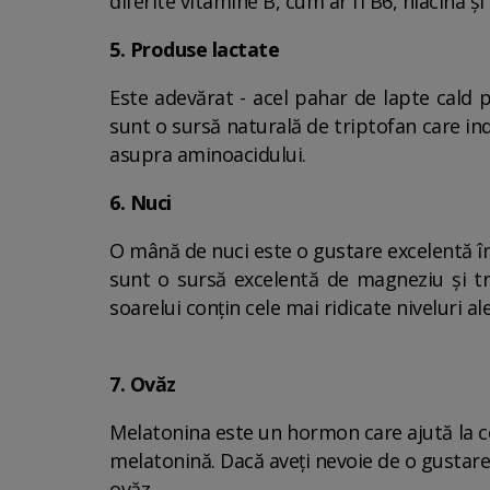
diferite vitamine B, cum ar fi B6, niacina și 
5. Produse lactate
Este adevărat - acel pahar de lapte cald p
sunt o sursă naturală de triptofan care ind
asupra aminoacidului.
6. Nuci
O mână de nuci este o gustare excelentă îna
sunt o sursă excelentă de magneziu și tri
soarelui conțin cele mai ridicate niveluri al
7. Ovăz
Melatonina este un hormon care ajută la co
melatonină. Dacă aveți nevoie de o gustare 
ovăz.