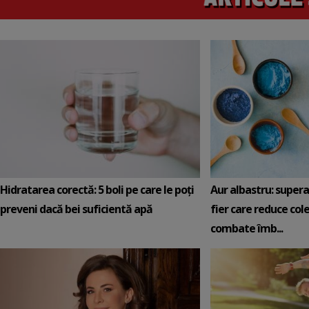
Hidratarea corectă: 5 boli pe care le poți
Aur albastru: super
preveni dacă bei suficientă apă
fier care reduce cole
combate îmb...