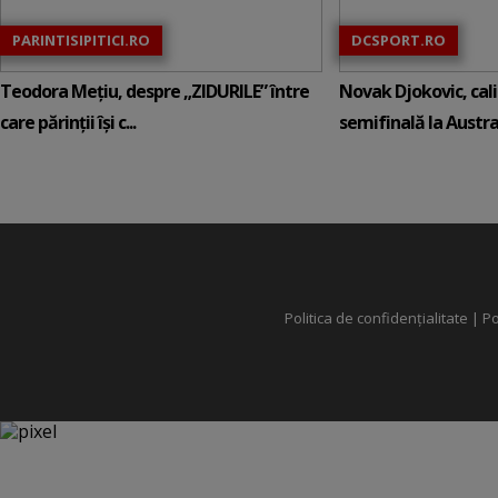
PARINTISIPITICI.RO
DCSPORT.RO
Teodora Mețiu, despre „ZIDURILE” între
Novak Djokovic, calif
care părinții își c...
semifinală la Austral
Politica de confidențialitate
|
Po