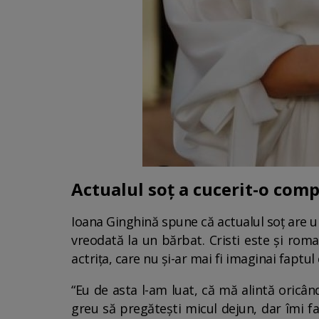
Actualul soț a cucerit-o comp
Ioana Ginghină spune că actualul soț are un
vreodată la un bărbat. Cristi este și roman
actrița, care nu și-ar mai fi imaginai faptu
“Eu de asta l-am luat, că mă alintă oricân
greu să pregătești micul dejun, dar îmi f