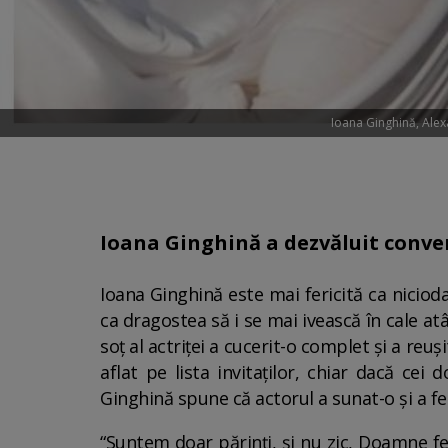
Ioana Ginghină, Ale
Ioana Ginghină a dezvăluit conve
Ioana Ginghină este mai fericită ca niciod
ca dragostea să i se mai ivească în cale a
soț al actriței a cucerit-o complet și a reuși
aflat pe lista invitaților, chiar dacă cei
Ginghină spune că actorul a sunat-o și a fe
“Suntem doar părinți, și nu zic, Doamne fe