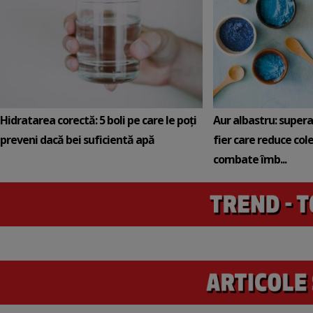
Hidratarea corectă: 5 boli pe care le poți
Aur albastru: super
preveni dacă bei suficientă apă
fier care reduce cole
combate îmb...