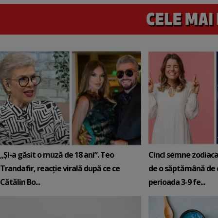
„Și-a găsit o muză de 18 ani”. Teo
Cinci semne zodiaca
Trandafir, reacție virală după ce ce
de o săptămână de e
Cătălin Bo...
perioada 3-9 fe...