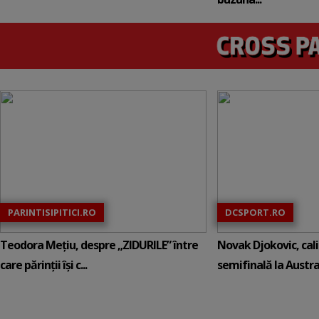
PARINTISIPITICI.RO
DCSPORT.RO
Teodora Mețiu, despre „ZIDURILE” între
Novak Djokovic, calif
care părinții își c...
semifinală la Austral