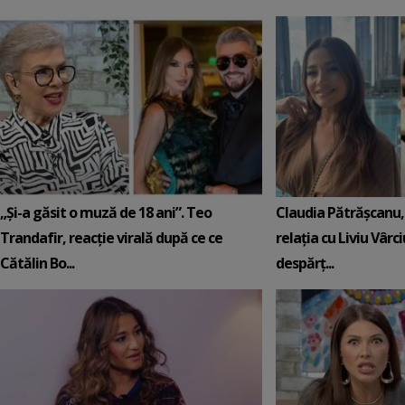
„Și-a găsit o muză de 18 ani”. Teo
Claudia Pătrășcanu,
Trandafir, reacție virală după ce ce
relația cu Liviu Vârci
Cătălin Bo...
despărț...