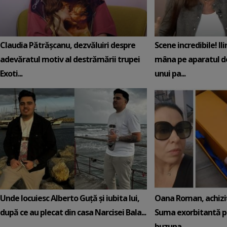
Claudia Pătrășcanu, dezvăluiri despre
Scene incredibile! Il
adevăratul motiv al destrămării trupei
mâna pe aparatul de
Exoti...
unui pa...
Unde locuiesc Alberto Guță și iubita lui,
Oana Roman, achiziț
după ce au plecat din casa Narcisei Bala...
Suma exorbitantă pe
buzuna...