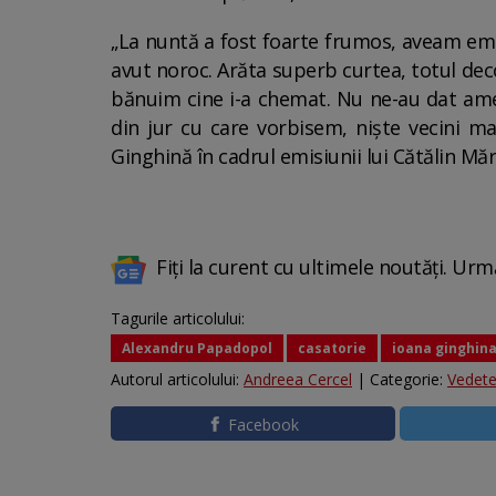
„La nuntă a fost foarte frumos, aveam emoț
avut noroc. Arăta superb curtea, totul deco
bănuim cine i-a chemat. Nu ne-au dat amend
din jur cu care vorbisem, niște vecini mai
Ginghină în cadrul emisiunii lui Cătălin Măr
Fiți la curent cu ultimele noutăți. Urm
Tagurile articolului:
Alexandru Papadopol
casatorie
ioana ginghin
Autorul articolului:
Andreea Cercel
| Categorie:
Vedet
Facebook