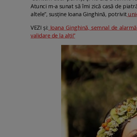
Atunci m-a sunat să îmi zică casă de piatră,
altele”, susține Ioana Ginghină, potrivit
uni
VEZI și:
Ioana Ginghină, semnal de alarmă p
validare de la alții”