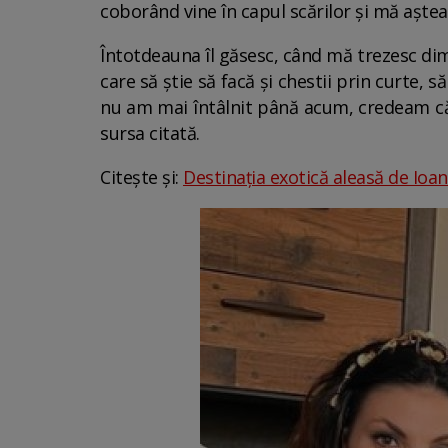
coborând vine în capul scărilor și mă aștea
Întotdeauna îl găsesc, când mă trezesc dimi
care să știe să facă și chestii prin curte, 
nu am mai întâlnit până acum, credeam că s
sursa citată.
Citește și:
Destinația exotică aleasă de Ioa