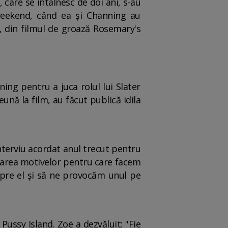
care se întâlnesc de doi ani, s-au
n weekend, când ea și Channing au
, din filmul de groază Rosemary's
ing pentru a juca rolul lui Slater
ună la film, au făcut publică idila
nterviu acordat anul trecut pentru
orarea motivelor pentru care facem
spre el și să ne provocăm unul pe
 Pussy Island. Zoë a dezvăluit: "Fie