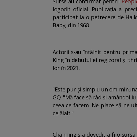
Surse au confirmat pentru
People
logodit oficial. Publicația a pr
participat la o petrecere de Hal
Baby, din 1968
Actorii s-au întâlnit pentru prim
King în debutul ei regizoral și th
lor în 2021.
"Este pur și simplu un om minunat
GQ. "Mă face să râd și amândoi iu
ceea ce facem. Ne place să ne ui
celălalt."
Channing s-a dovedit a fi o sursă d