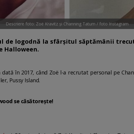
Descriere foto: Zoë Kravitz și Channing Tatum / foto Instagram
lul de logodnă la sfârșitul săptămânii trec
de Halloween.
a dată în 2017, când Zoë l-a recrutat personal pe Chann
ler, Pussy Island.
ywood se căsătorește!