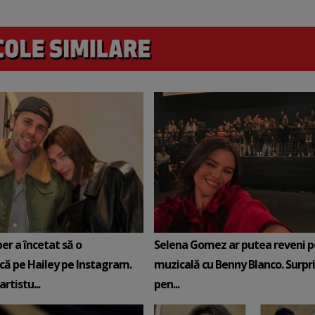
ber a încetat să o
Selena Gomez ar putea reveni p
ă pe Hailey pe Instagram.
muzicală cu Benny Blanco. Surpr
artistu...
pen...