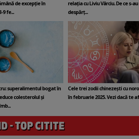
ămână de excepție în
relația cu Liviu Vârciu. De ce s-au
9 fe...
despărț...
tru: superalimentul bogat în
Cele trei zodii chinezești cu noro
reduce colesterolul și
în februarie 2025. Vezi dacă te afli
mb...