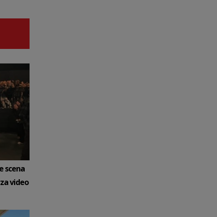
e scena
iza video