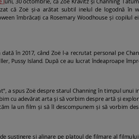
 l
uni, 30 octombrie, că Zoë Kravitz și Channing Tatum, 
ecizat că Zoë și-a arătat subtil inelul de logodnă î
loween îmbrăcați ca Rosemary Woodhouse și copilul ei
a dată în 2017, când Zoë l-a recrutat personal pe Chann
riller, Pussy Island. După ce au lucrat îndeaproape împre
", a spus Zoë despre starul Channing în timpul unui i
bim cu adevărat arta și să vorbim despre artă și expl
tăm la un film și să îl descompunem și să vorbim de
e susținere și alinare pe platoul de filmare al filmului