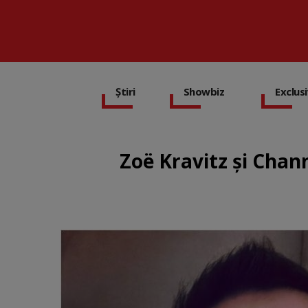
Știri
Showbiz
Exclus
Zoë Kravitz și Chann