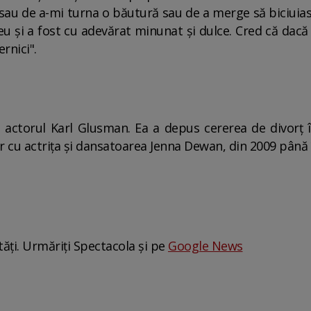
 sau de a-mi turna o băutură sau de a merge să biciuiasc
u și a fost cu adevărat minunat și dulce. Cred că dacă
rnici".
u actorul Karl Glusman. Ea a depus cererea de divorț 
r cu actrița și dansatoarea Jenna Dewan, din 2009 până 
tăți. Urmăriți Spectacola și pe
Google News