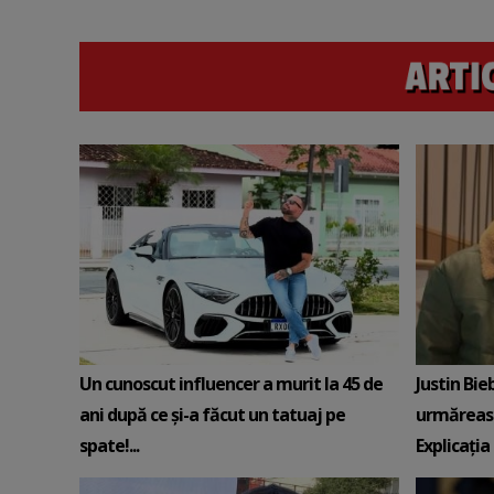
Un cunoscut influencer a murit la 45 de
Justin Bie
ani după ce și-a făcut un tatuaj pe
urmăreasc
spate!...
Explicația 