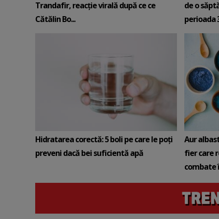
Trandafir, reacție virală după ce ce
de o săpt
Cătălin Bo...
perioada 3-
Hidratarea corectă: 5 boli pe care le poți
Aur albas
preveni dacă bei suficientă apă
fier care 
combate î