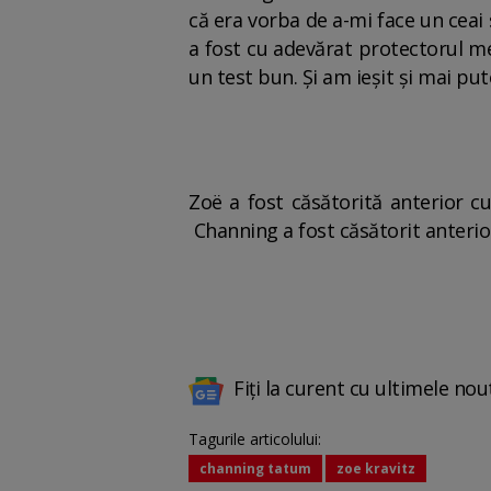
că era vorba de a-mi face un ceai
a fost cu adevărat protectorul me
un test bun. Și am ieșit și mai pute
Zoë a fost căsătorită anterior c
Channing a fost căsătorit anterio
Fiți la curent cu ultimele nou
Tagurile articolului:
channing tatum
zoe kravitz