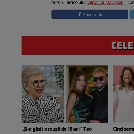
Autorul articolului:
Veronica Mavrodin
| Ca
Facebook
„Și-a găsit o muză de 18 ani”. Teo
Cinci sem