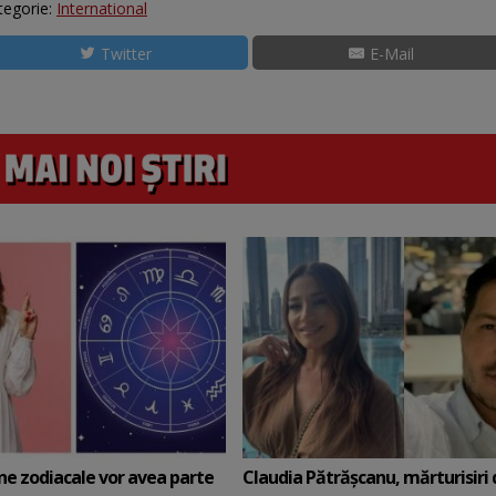
tegorie:
International
Twitter
E-Mail
ne zodiacale vor avea parte
Claudia Pătrășcanu, mărturisiri