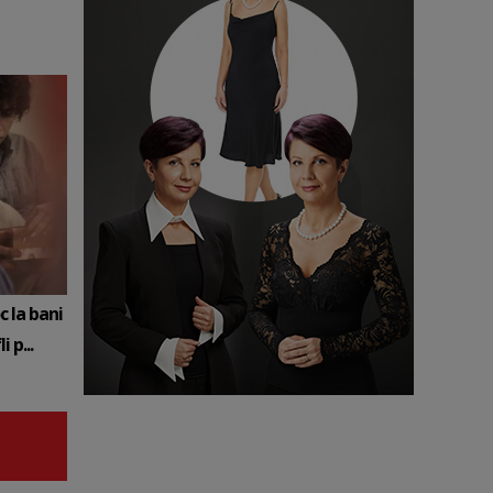
c la bani
 p...