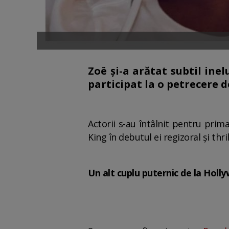
Zoë și-a arătat subtil ine
participat la o petrecere 
Actorii s-au întâlnit pentru prim
King în debutul ei regizoral și thril
Un alt cuplu puternic de la Holl