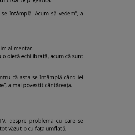
sunt foarte pregătită.
 se întâmplă. Acum să vedem”, a
gim alimentar.
 o dietă echilibrată, acum că sunt
ntru că asta se întâmplă când iei
e”, a mai povestit cântăreața.
 TV, despre problema cu care se
 tot văzut-o cu fața umflată.