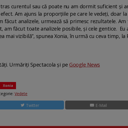
 tras curentul sau că poate nu am dormit suficient și a
efect. Am ajuns la proporțiile pe care le vedeți, doar l
m făcut analizele, urmează să primesc rezultatele. Am f
it, am făcut toate analizele posibile, și cele gentice. E
cea mai vizibilă”, spunea Xonia, în urmă cu ceva timp, l
tăți. Urmăriți Spectacola și pe
Google News
Xonia
tegorie:
Vedete
Twitter
E-Mail