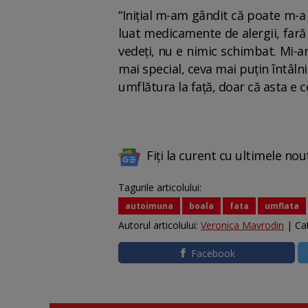
“Inițial m-am gândit că poate m-a
luat medicamente de alergii, fară 
vedeți, nu e nimic schimbat. Mi-a
mai special, ceva mai puțin întâln
umflătura la față, doar că asta e 
Fiți la curent cu ultimele nou
Tagurile articolului:
autoimuna
boala
fata
umflata
Autorul articolului:
Veronica Mavrodin
| Ca
Facebook