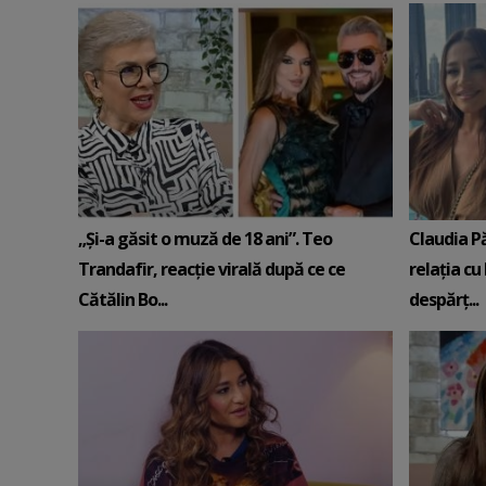
„Și-a găsit o muză de 18 ani”. Teo
Claudia P
Trandafir, reacție virală după ce ce
relația cu 
Cătălin Bo...
despărț...