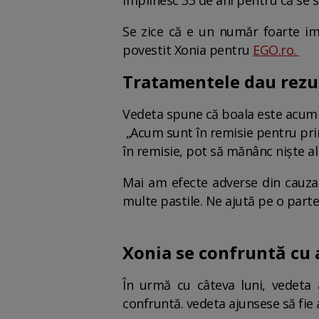
împlinesc 33 de ani pentru că se s
Se zice că e un număr foarte i
povestit Xonia pentru
EGO.ro.
Tratamentele dau rezu
Vedeta spune că boala este acum 
„Acum sunt în remisie pentru prim
în remisie, pot să mănânc niște a
Mai am efecte adverse din cauza 
multe pastile. Ne ajută pe o parte
Xonia se confruntă cu 
În urmă cu câteva luni, vedeta
confruntă. vedeta ajunsese să fie a