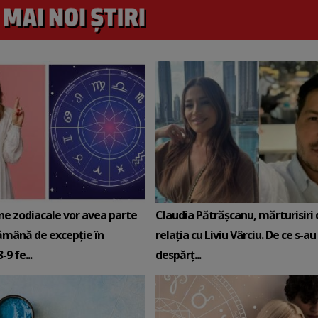
ne zodiacale vor avea parte
Claudia Pătrășcanu, mărturisiri
ămână de excepție în
relația cu Liviu Vârciu. De ce s-au
9 fe...
despărț...