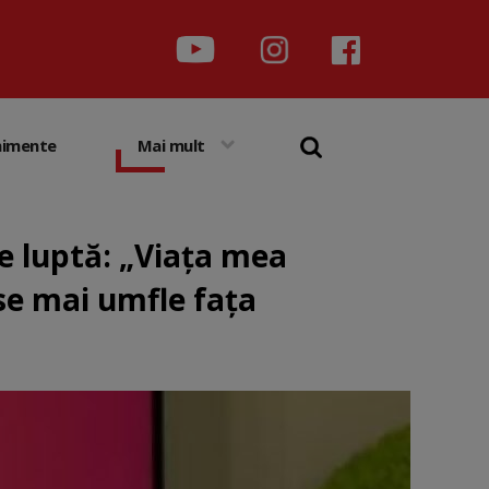
nimente
Mai mult
e luptă: „Viața mea
 se mai umfle fața