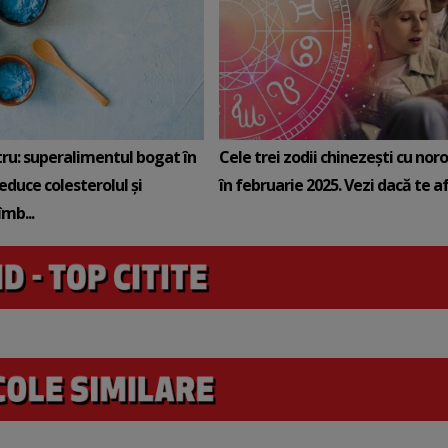
tru: superalimentul bogat în
Cele trei zodii chinezești cu noro
reduce colesterolul și
în februarie 2025. Vezi dacă te afli
mb...