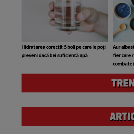
Hidratarea corectă: 5 boli pe care le poți
Aur albas
preveni dacă bei suficientă apă
fier care 
combate î