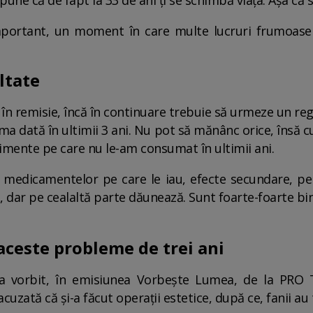
pune că de fapt la 33 de ani ți se schimbă viața. Așa că 
mportant, un moment în care multe lucruri frumoase
ltate
în remisie, încă în continuare trebuie să urmeze un re
a dată în ultimii 3 ani. Nu pot să mănânc orice, însă cu
limente pe care nu le-am consumat în ultimii ani.
medicamentelor pe care le iau, efecte secundare, pe
, dar pe cealaltă parte dăunează. Sunt foarte-foarte bin
aceste probleme de trei ani
 a vorbit, în emisiunea Vorbește Lumea, de la PRO
cuzată că și-a făcut operații estetice, după ce, fanii au