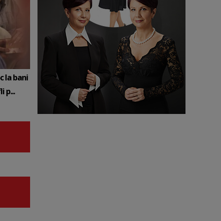
c la bani
 p...