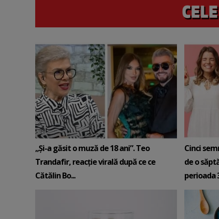
„Și-a găsit o muză de 18 ani”. Teo
Cinci sem
Trandafir, reacție virală după ce ce
de o săpt
Cătălin Bo...
perioada 3-