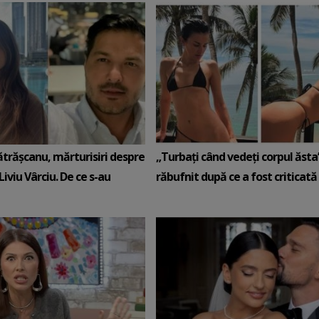
ătrășcanu, mărturisiri despre
„Turbați când vedeți corpul ăsta”
Liviu Vârciu. De ce s-au
răbufnit după ce a fost criticată c