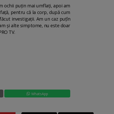
m ochii puțin mai umflați, apoi am
a față, pentru că la corp, după cum
ăcut investigații. Am un caz puțîn
u am și alte simptome, nu este doar
a PRO TV.
WhatsApp