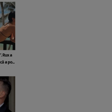
. Rux a
ă a po...