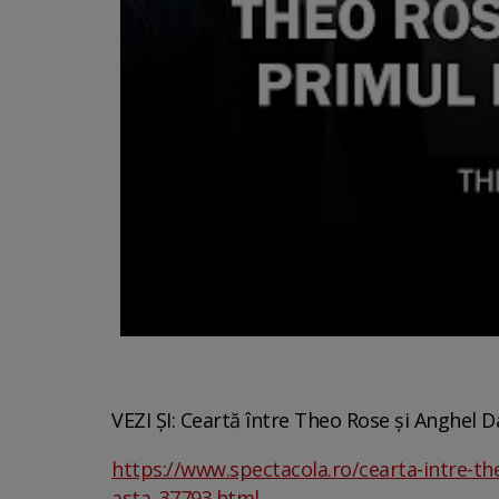
VEZI ȘI: Ceartă între Theo Rose și Anghel 
https://www.spectacola.ro/cearta-intre-t
asta_37793.html