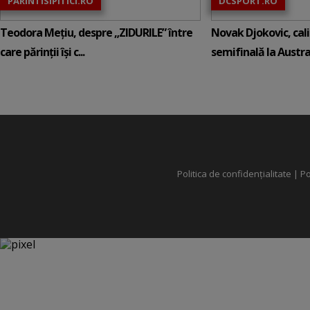
PARINTISIPITICI.RO
DCSPORT.RO
Teodora Mețiu, despre „ZIDURILE” între
Novak Djokovic, calif
care părinții își c...
semifinală la Austral
Politica de confidențialitate
|
Po