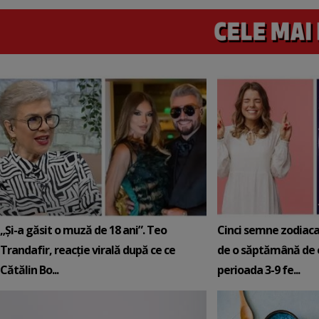
„Și-a găsit o muză de 18 ani”. Teo
Cinci semne zodiaca
Trandafir, reacție virală după ce ce
de o săptămână de e
Cătălin Bo...
perioada 3-9 fe...