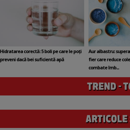
Hidratarea corectă: 5 boli pe care le poți
Aur albastru: super
preveni dacă bei suficientă apă
fier care reduce cole
combate îmb...