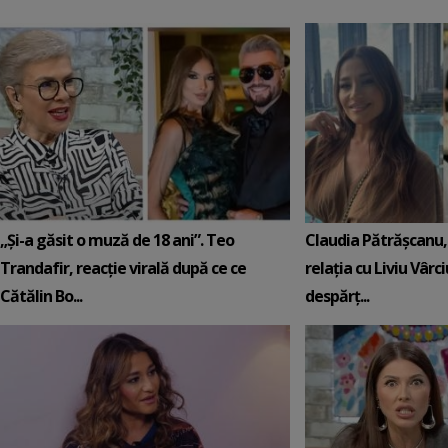
„Și-a găsit o muză de 18 ani”. Teo
Claudia Pătrășcanu,
Trandafir, reacție virală după ce ce
relația cu Liviu Vârci
Cătălin Bo...
despărț...