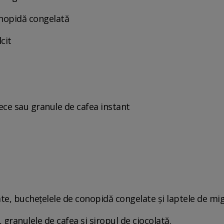
nopidă congelată
cit
rece sau granule de cafea instant
te, buchețelele de conopidă congelate și laptele de mig
 granulele de cafea și siropul de ciocolată.