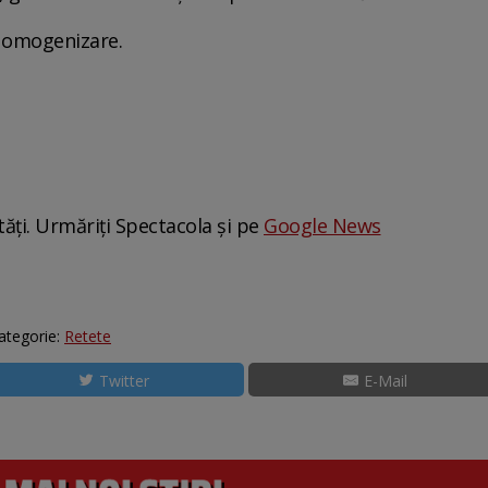
a omogenizare.
tăți. Urmăriți Spectacola și pe
Google News
ategorie:
Retete
Twitter
E-Mail