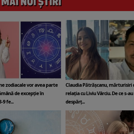
ne zodiacale vor avea parte
Claudia Pătrășcanu, mărturisiri
ămână de excepție în
relația cu Liviu Vârciu. De ce s-au
9 fe...
despărț...