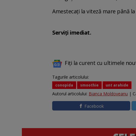
Amestecați la viteză mare până l
Serviți imediat.
Fiți la curent cu ultimele nou
Tagurile articolului:
conopida
smoothie
unt arahide
Autorul articolului:
Bianca Moldoveanu
| C
Facebook