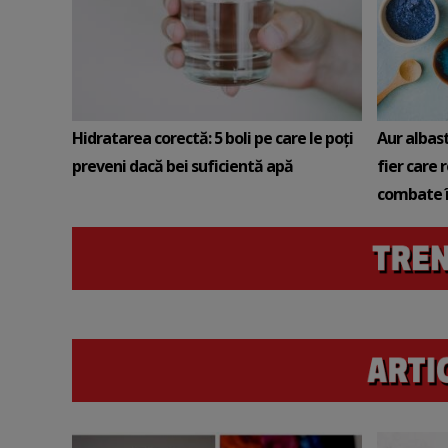
Hidratarea corectă: 5 boli pe care le poți
Aur albas
preveni dacă bei suficientă apă
fier care 
combate î