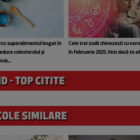
tru: superalimentul bogat în
Cele trei zodii chinezești cu noro
reduce colesterolul și
în februarie 2025. Vezi dacă te afli
mb...