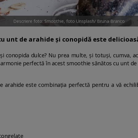
Descriere foto: Smoothie, foto Unsplash/ Bruna Branco
u unt de arahide și conopidă este delicioas
și conopida dulce? Nu prea multe, și totuși, cumva, 
o armonie perfectă în acest smoothie sănătos cu unt de 
 arahide este combinația perfectă pentru a vă echilib
congelate