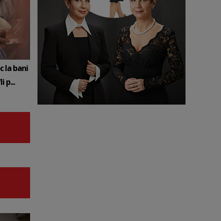
c la bani
 p...