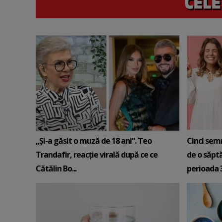
„Și-a găsit o muză de 18 ani”. Teo
Cinci sem
Trandafir, reacție virală după ce ce
de o săpt
Cătălin Bo...
perioada 3-