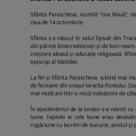
Sfânta Parascheva, numită "cea Nouă", de l
ziua de 14 octombrie.
Sfânta s-a născut în satul Epivat din Traci
din părinţi binecredincioşi şi de bun neam. 
creştere aleasă şi educaţie religioasă. Eftim
episcop al Matidiei.
La fel şi Sfânta Parascheva, iubind mai mu
de fecioare din oraşul Ieraclia Pontului. D
mai mulţi ani într-o mică mănăstire de călu
În aşezământul de la Iordan s-a nevoit cu 
lume. Faptele ei cele bune erau desăvârşi
rugăciune cu lacrimi de bucurie, postul şi