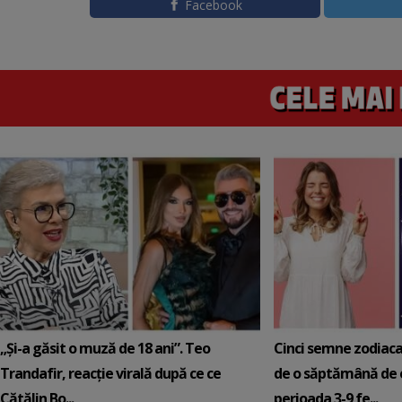
Facebook
„Și-a găsit o muză de 18 ani”. Teo
Cinci semne zodiaca
Trandafir, reacție virală după ce ce
de o săptămână de e
Cătălin Bo...
perioada 3-9 fe...