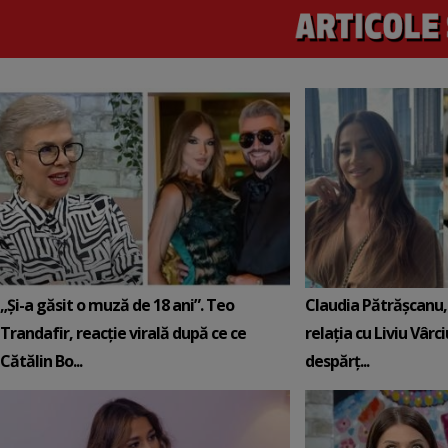
„Și-a găsit o muză de 18 ani”. Teo
Claudia Pătrășcanu,
Trandafir, reacție virală după ce ce
relația cu Liviu Vârci
Cătălin Bo...
despărț...