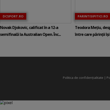
DCSPORT.RO
PARINTISIPITICI.RO
Novak Djokovic, calificat în a 12-a
Teodora Mețiu, desp
semifinală la Australian Open. Înc...
între care părinții își c
Politica de confidențialitate
|
Po