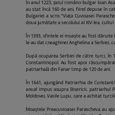
În anul 1223, ţarul româno-bulgar Ioan Asa
au stat încă 160 de ani, fiind depuse în c
Bulgariei a scris "Viaţa Cuvioasei Parasche
doua jumătate a secolului al XIV-lea, cultul
În 1393, sfintele ei moaşte au fost dăruite 
le-au dat cneaghinei Anghelina a Serbiei, c
După ocuparea Serbiei de către turci, în 1
Constantinopol. Au fost apoi răscumpărat
patriarhală din Fanar timp de 120 de ani.
În 1641, ajungând Patriarhia de Constant
anual impus asupra Bisericii, patriarhul 
Moldovei, Vasile Lupu, care a achitat turcil
Moaştele Preacuvioasei Parascheva au ajuns 