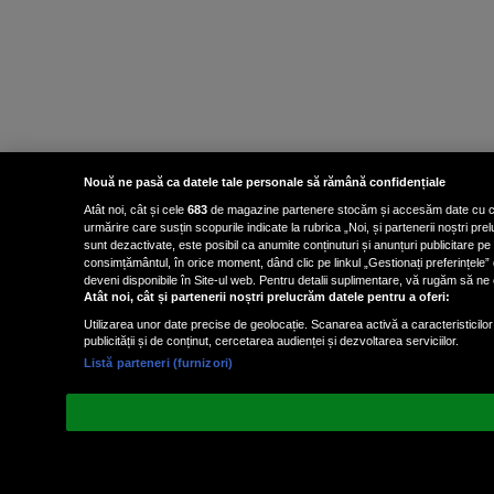
Nouă ne pasă ca datele tale personale să rămână confidențiale
Atât noi, cât și cele
683
de magazine partenere stocăm și accesăm date cu carac
urmărire care susțin scopurile indicate la rubrica „Noi, și partenerii noștri p
sunt dezactivate, este posibil ca anumite conținuturi și anunțuri publicitare pe
consimțământul, în orice moment, dând clic pe linkul „Gestionați preferințele” 
deveni disponibile în Site-ul web. Pentru detalii suplimentare, vă rugăm să ne co
Atât noi, cât și partenerii noștri prelucrăm datele pentru a oferi:
Utilizarea unor date precise de geolocație. Scanarea activă a caracteristicilor 
publicității și de conținut, cercetarea audienței și dezvoltarea serviciilor.
Listă parteneri (furnizori)