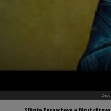
Descr
Sfânta Parascheva a făcut câteva