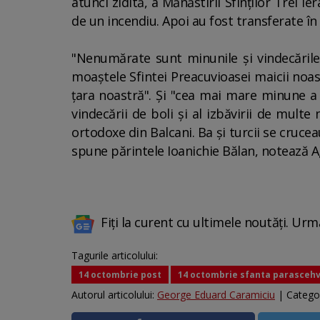
atunci zidită, a Mănăstirii Sfinţilor Trei 
de un incendiu. Apoi au fost transferate în 
"Nenumărate sunt minunile şi vindecările d
moaştele Sfintei Preacuvioasei maicii noas
ţara noastră". Şi "cea mai mare minune a S
vindecării de boli şi al izbăvirii de multe
ortodoxe din Balcani. Ba şi turcii se crucea
spune părintele Ioanichie Bălan, notează A
Fiți la curent cu ultimele noutăți. Urm
Tagurile articolului:
14 octombrie post
14 octombrie sfanta parasceh
Autorul articolului:
George Eduard Caramiciu
| Catego