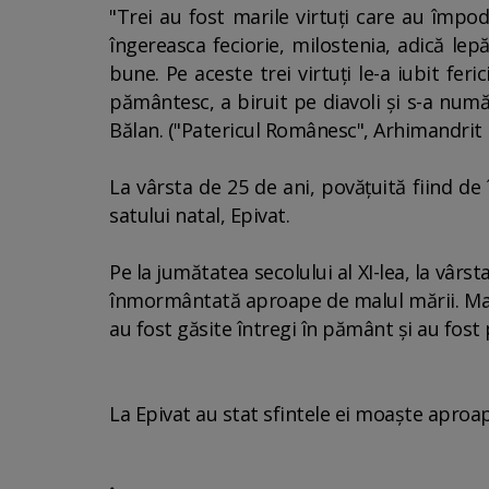
"Trei au fost marile virtuţi care au împodo
îngereasca feciorie, milostenia, adică le
bune. Pe aceste trei virtuţi le-a iubit fer
pământesc, a biruit pe diavoli şi s-a numă
Bălan. ("Patericul Românesc", Arhimandrit 
La vârsta de 25 de ani, povăţuită fiind de 
satului natal, Epivat.
Pe la jumătatea secolului al XI-lea, la vârs
înmormântată aproape de malul mării. Mai
au fost găsite întregi în pământ şi au fost p
La Epivat au stat sfintele ei moaşte aproap