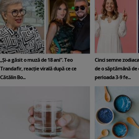
„Și-a găsit o muză de 18 ani”. Teo
Cinci semne zodiaca
Trandafir, reacție virală după ce ce
de o săptămână de e
Cătălin Bo...
perioada 3-9 fe...