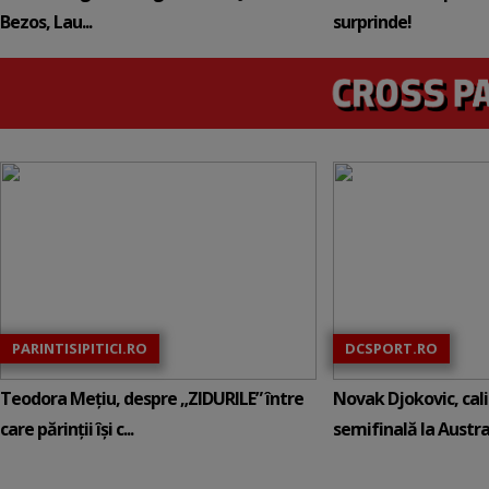
Bezos, Lau...
surprinde!
PARINTISIPITICI.RO
DCSPORT.RO
Teodora Mețiu, despre „ZIDURILE” între
Novak Djokovic, calif
care părinții își c...
semifinală la Austral