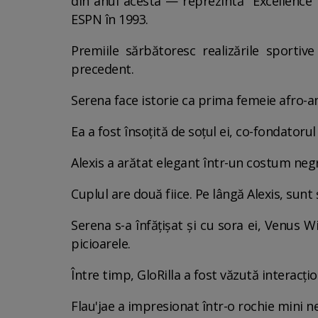
din anul acesta — reprezintă "Excellence
ESPN în 1993.
Premiile sărbătoresc realizările sportiv
precedent.
Serena face istorie ca prima femeie afro-
Ea a fost însoțită de soțul ei, co-fondatorul
Alexis a arătat elegant într-un costum negru
Cuplul are două fiice. Pe lângă Alexis, sunt 
Serena s-a înfățișat și cu sora ei, Venus Wi
picioarele.
Între timp, GloRilla a fost văzută interacți
Flau'jae a impresionat într-o rochie mini ne