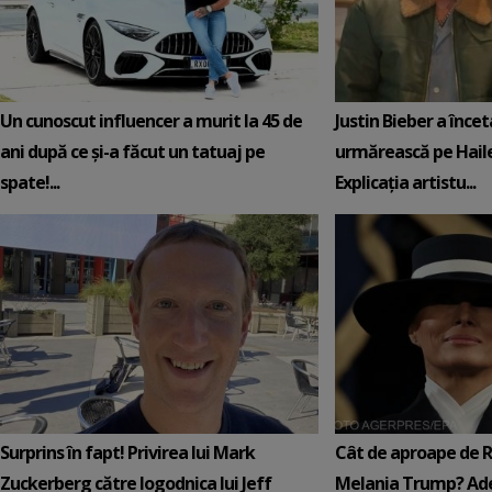
Un cunoscut influencer a murit la 45 de
Justin Bieber a încet
ani după ce și-a făcut un tatuaj pe
urmărească pe Hail
spate!...
Explicația artistu...
Surprins în fapt! Privirea lui Mark
Cât de aproape de 
Zuckerberg către logodnica lui Jeff
Melania Trump? Ade