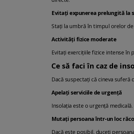
Evitați expunerea prelungită la 
Stați la umbră în timpul orelor de v
Activități fizice moderate
Evitați exercițiile fizice intense î
Ce să faci în caz de ins
Dacă suspectați că cineva suferă de
Apelați serviciile de urgență
Insolația este o urgență medicală. 
Mutați persoana într-un loc răc
Dacă este posibil, duceți persoana 