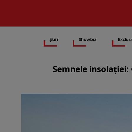
Știri
Showbiz
Exclus
Semnele insolației: