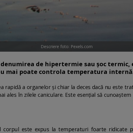
Descriere foto: Pexels.com
b denumirea de hipertermie sau șoc termic, 
nu mai poate controla temperatura internă
 rapidă a organelor și chiar la deces dacă nu este trat
mai ales în zilele caniculare. Este esențial să cunoaște
d corpul este expus la temperaturi foarte ridicate p