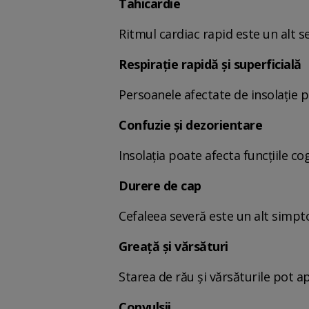
Tahicardie
Ritmul cardiac rapid este un alt 
Respirație rapidă și superficială
Persoanele afectate de insolație p
Confuzie și dezorientare
Insolația poate afecta funcțiile cog
Durere de cap
Cefaleea severă este un alt simpto
Greață și vărsături
Starea de rău și vărsăturile pot ap
Convulsii