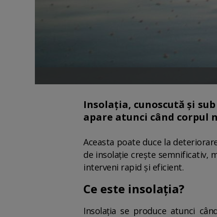
Insolația, cunoscută și su
apare atunci când corpul 
Aceasta poate duce la deteriorarea
de insolație crește semnificativ, 
interveni rapid și eficient.
Ce este insolația?
Insolația se produce atunci cân