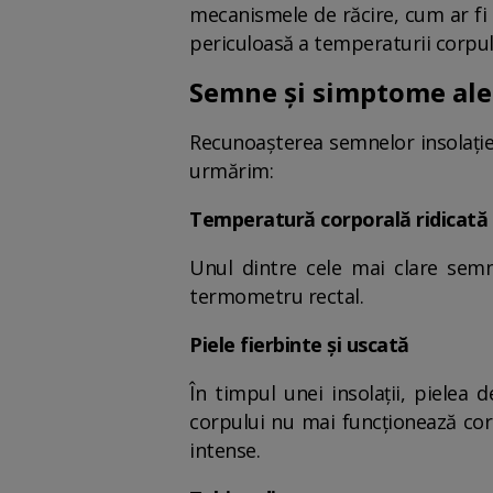
mecanismele de răcire, cum ar fi 
periculoasă a temperaturii corpulu
Semne și simptome ale 
Recunoașterea semnelor insolației
urmărim:
Temperatură corporală ridicată
Unul dintre cele mai clare sem
termometru rectal.
Piele fierbinte și uscată
În timpul unei insolații, pielea 
corpului nu mai funcționează core
intense.