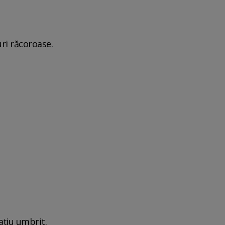
uri răcoroase.
ațiu umbrit.