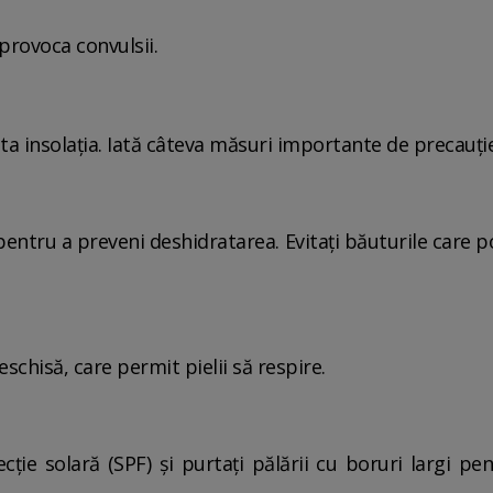
 provoca convulsii.
ta insolația. Iată câteva măsuri importante de precauție
, pentru a preveni deshidratarea. Evitați băuturile care 
schisă, care permit pielii să respire.
cție solară (SPF) și purtați pălării cu boruri largi pe