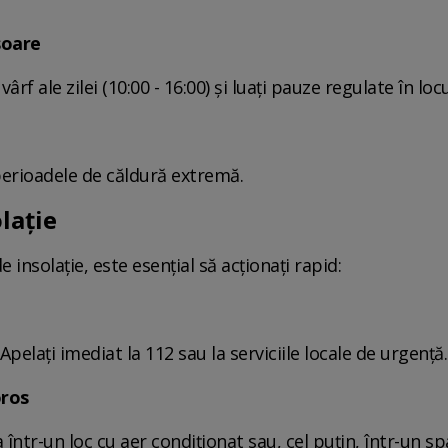
soare
ârf ale zilei (10:00 - 16:00) și luați pauze regulate în loc
n perioadele de căldură extremă.
olație
 insolație, este esențial să acționați rapid:
Apelați imediat la 112 sau la serviciile locale de urgență.
oros
într-un loc cu aer condiționat sau, cel puțin, într-un sp