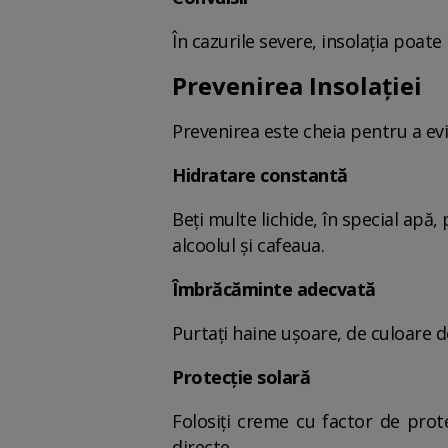
În cazurile severe, insolația poate
Prevenirea Insolației
Prevenirea este cheia pentru a evi
Hidratare constantă
Beți multe lichide, în special apă
alcoolul și cafeaua.
Îmbrăcăminte adecvată
Purtați haine ușoare, de culoare de
Protecție solară
Folosiți creme cu factor de prote
directe.