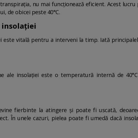
transpirația, nu mai funcționează eficient. Acest lucru 
i, de obicei peste 40°C.
insolației
 este vitală pentru a interveni la timp. Iată principal
ne ale insolației este o temperatură internă de 40
devine fierbinte la atingere și poate fi uscată, deoa
ct. În unele cazuri, pielea poate fi umedă dacă insolați