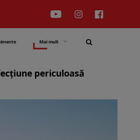
nimente
Mai mult
fecțiune periculoasă