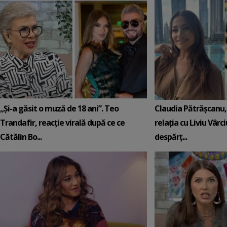
„Și-a găsit o muză de 18 ani”. Teo
Claudia Pătrășcanu,
Trandafir, reacție virală după ce ce
relația cu Liviu Vârci
Cătălin Bo...
despărț...