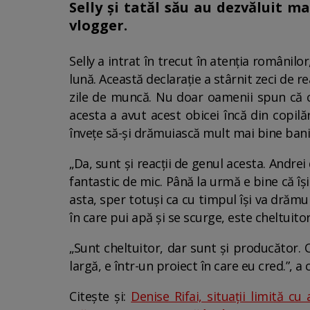
Selly și tatăl său au dezvăluit m
vlogger.
Selly a intrat în trecut în atenția românilo
lună. Această declarație a stârnit zeci de r
zile de muncă. Nu doar oamenii spun că ce
acesta a avut acest obicei încă din copil
învețe să-și drămuiască mult mai bine bani
„Da, sunt și reacții de genul acesta. Andrei
fantastic de mic. Până la urmă e bine că î
asta, sper totuși ca cu timpul își va drămui
în care pui apă și se scurge, este cheltuitor.
„Sunt cheltuitor, dar sunt și producător.
largă, e într-un proiect în care eu cred.”, 
Citește și:
Denise Rifai, situații limită c