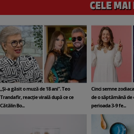
„Și-a găsit o muză de 18 ani”. Teo
Cinci semne zodiaca
Trandafir, reacție virală după ce ce
de o săptămână de e
Cătălin Bo...
perioada 3-9 fe...