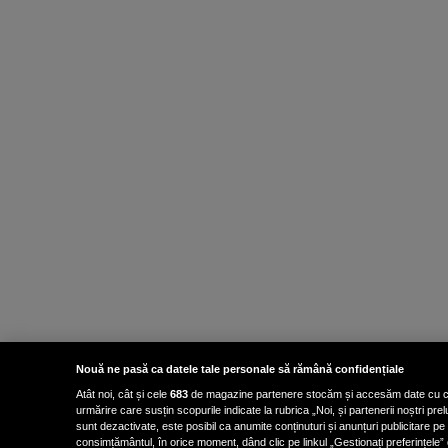
Nouă ne pasă ca datele tale personale să rămână confidențiale
Atât noi, cât și cele
683
de magazine partenere stocăm și accesăm date cu carac
urmărire care susțin scopurile indicate la rubrica „Noi, și partenerii noștri p
sunt dezactivate, este posibil ca anumite conținuturi și anunțuri publicitare pe
consimțământul, în orice moment, dând clic pe linkul „Gestionați preferințele” 