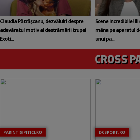
Claudia Pătrășcanu, dezvăluiri despre
Scene incredibile! Il
adevăratul motiv al destrămării trupei
mâna pe aparatul de
Exoti...
unui pa...
PARINTISIPITICI.RO
DCSPORT.RO