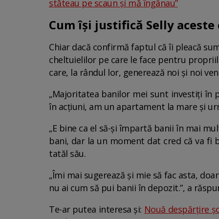
stăteau pe scaun și mă îngânau”
Cum își justifică Selly aceste 
Chiar dacă confirmă faptul că îi pleacă sum
cheltuielilor pe care le face pentru propri
care, la rândul lor, generează noi și noi ven
„Majoritatea banilor mei sunt investiți în p
în acțiuni, am un apartament la mare și ur
„E bine ca el să-și împartă banii în mai mul
bani, dar la un moment dat cred că va fi b
tatăl său.
„Îmi mai sugerează și mie să fac asta, doar 
nu ai cum să pui banii în depozit.”, a răspun
Te-ar putea interesa și:
Nouă despărțire șo