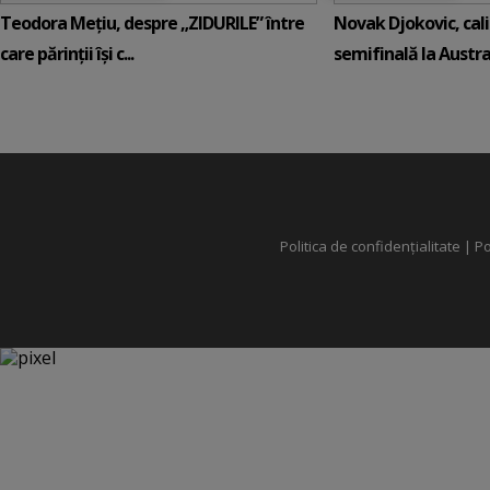
Teodora Mețiu, despre „ZIDURILE” între
Novak Djokovic, calif
care părinții își c...
semifinală la Austral
Politica de confidențialitate
|
Po