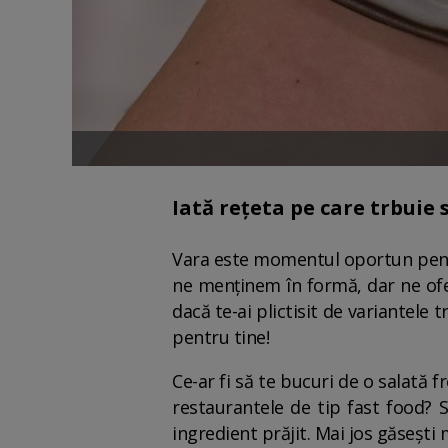
Iată rețeta pe care trbuie 
Vara este momentul oportun pentr
ne menținem în formă, dar ne ofer
dacă te-ai plictisit de variantele t
pentru tine!
Ce-ar fi să te bucuri de o salată f
restaurantele de tip fast food? S
ingredient prăjit. Mai jos găsești