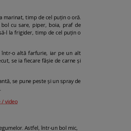
a marinat, timp de cel puțin o oră.
 bol cu sare, piper, boia, praf de
-l la frigider, timp de cel puțin o
ntr-o altă farfurie, iar pe un alt
ut, se ia fiecare fâșie de carne și
cantă, se pune peste și un spray de
.
 / video
legumelor. Astfel, într-un bol mic,