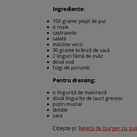
Ingrediente:
150 grame piept de pui
o roșie
castravete
salată
măsline verzi
30 grame brânză de vacă
2 linguri făină de ovăz
două ouă
fulgi de porumb
Pentru dressing:
o linguriță de maioneză
două lingurițe de iaurt grecesc
puțin muștar
lămâie
sare
Citește și:
Rețetă de burger cu pui 