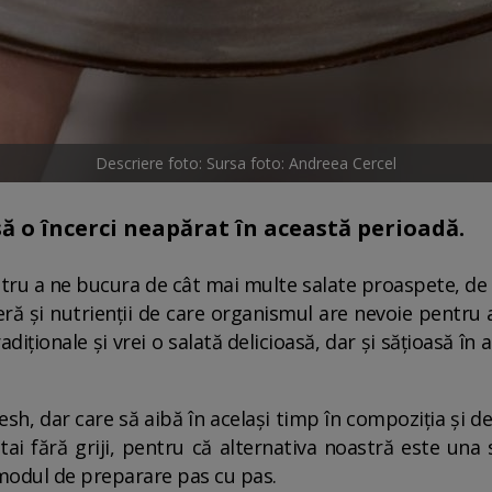
Descriere foto: Sursa foto: Andreea Cercel
să o încerci neapărat în această perioadă.
u a ne bucura de cât mai multe salate proaspete, de s
ă și nutrienții de care organismul are nevoie pentru 
radiționale și vrei o salată delicioasă, dar și sățioasă î
resh, dar care să aibă în același timp în compoziția și del
tai fără griji, pentru că alternativa noastră este una
 modul de preparare pas cu pas.