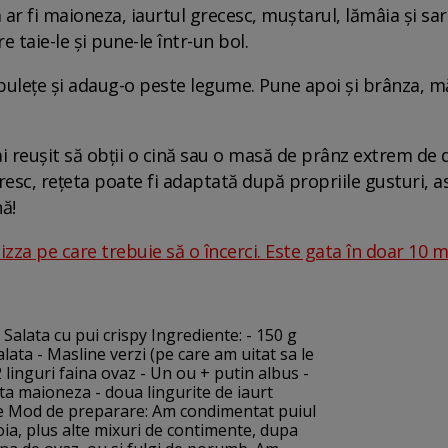
ar fi maioneza, iaurtul grecesc, muștarul, lămâia și sar
re taie-le și pune-le într-un bol.
bulețe și adaug-o peste legume. Pune apoi și brânza, măsl
 ai reușit să obții o cină sau o masă de prânz extrem de d
firesc, rețeta poate fi adaptată după propriile gusturi, 
ă!
zza pe care trebuie să o încerci. Este gata în doar 10 m
Salata cu pui crispy Ingrediente: - 150 g
alata - Masline verzi (pe care am uitat sa le
2 linguri faina ovaz - Un ou + putin albus -
ta maioneza - doua lingurite de iaurt
are Mod de preparare: Am condimentat puiul
boia, plus alte mixuri de contimente, dupa