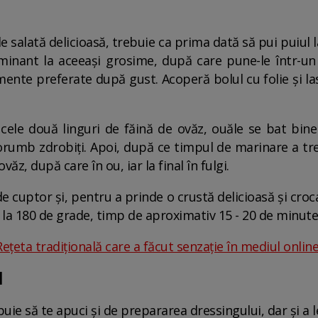
 salată delicioasă, trebuie ca prima dată să pui puiul l
ominant la aceeași grosime, după care pune-le într-un
ente preferate după gust. Acoperă bolul cu folie și lasă
cele două linguri de făină de ovăz, ouăle se bat bine î
orumb zdrobiți. Apoi, după ce timpul de marinare a trec
ăz, după care în ou, iar la final în fulgi.
e cuptor și, pentru a prinde o crustă delicioasă și cro
e la 180 de grade, timp de aproximativ 15 - 20 de minute
țeta tradițională care a făcut senzație în mediul online
l
buie să te apuci și de prepararea dressingului, dar și a 