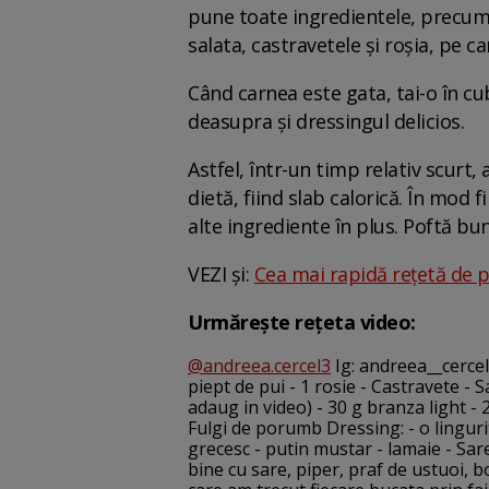
pune toate ingredientele, precum 
salata, castravetele și roșia, pe ca
Când carnea este gata, tai-o în cu
deasupra și dressingul delicios.
Astfel, într-un timp relativ scurt,
dietă, fiind slab calorică. În mod 
alte ingrediente în plus. Poftă bun
VEZI și:
Cea mai rapidă rețetă de pi
Urmărește rețeta video:
@andreea.cercel3
Ig: andreea__cercel 
piept de pui - 1 rosie - Castravete - S
adaug in video) - 30 g branza light - 
Fulgi de porumb Dressing: - o linguri
grecesc - putin mustar - lamaie - S
bine cu sare, piper, praf de ustuoi, 