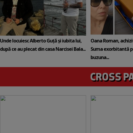
Unde locuiesc Alberto Guță și iubita lui,
Oana Roman, achiziț
după ce au plecat din casa Narcisei Bala...
Suma exorbitantă pe
buzuna...