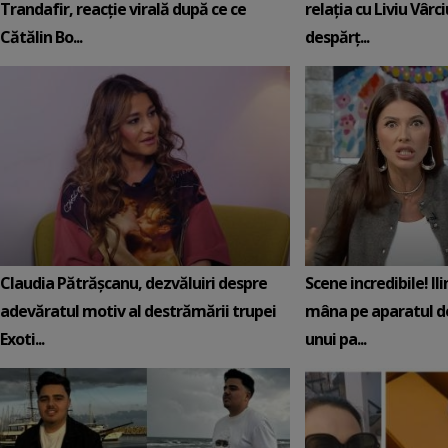
Trandafir, reacție virală după ce ce
relația cu Liviu Vârci
Cătălin Bo...
despărț...
Claudia Pătrășcanu, dezvăluiri despre
Scene incredibile! Il
adevăratul motiv al destrămării trupei
mâna pe aparatul de
Exoti...
unui pa...