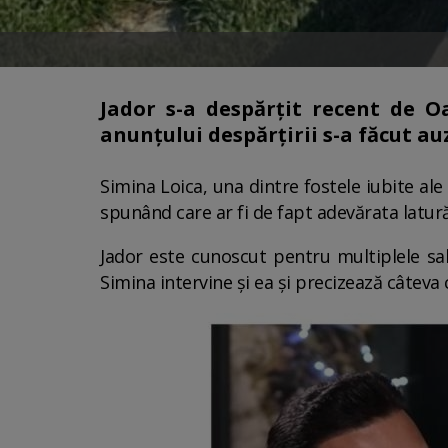
Jador s-a despărțit recent de Oa
anunțului despărțirii s-a făcut au
Simina Loica, una dintre fostele iubite ale l
spunând care ar fi de fapt adevărata latură 
Jador este cunoscut pentru multiplele sal
Simina intervine și ea și precizează câteva 