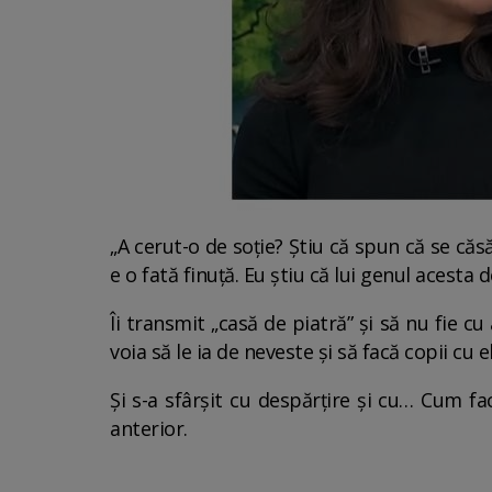
„A cerut-o de soție? Știu că spun că se căs
e o fată finuță. Eu știu că lui genul acesta d
Îi transmit „casă de piatră” și să nu fie cu
voia să le ia de neveste și să facă copii cu el
Și s-a sfârșit cu despărțire și cu… Cum f
anterior.