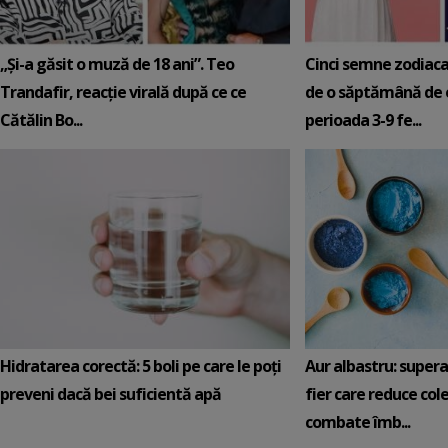
„Și-a găsit o muză de 18 ani”. Teo
Cinci semne zodiaca
Trandafir, reacție virală după ce ce
de o săptămână de e
Cătălin Bo...
perioada 3-9 fe...
Hidratarea corectă: 5 boli pe care le poți
Aur albastru: super
preveni dacă bei suficientă apă
fier care reduce cole
combate îmb...