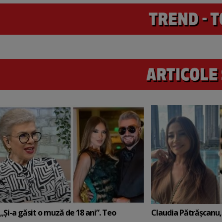
„Și-a găsit o muză de 18 ani”. Teo
Claudia Pătrășcanu,