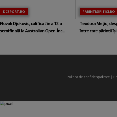
DCSPORT.RO
PARINTISIPITICI.RO
Novak Djokovic, calificat în a 12-a
Teodora Mețiu, desp
semifinală la Australian Open. Înc...
între care părinții își c
Politica de confidențialitate
|
Po