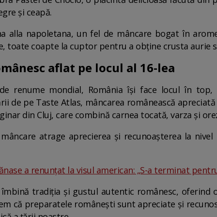
egre și ceapă.
a alla napoletana, un fel de mâncare bogat în arome
e, toate coapte la cuptor pentru a obține crusta aurie sp
mânesc aflat pe locul al 16-lea
de renume mondial, România își face locul în top, 
ării de pe Taste Atlas, mâncarea românească apreciată l
iginar din Cluj, care combină carnea tocată, varza și ore
e mâncare atrage aprecierea și recunoașterea la nive
nase a renunțat la visul american: „S-a terminat pentr
e îmbină tradiția și gustul autentic românesc, oferind
em că preparatele românești sunt apreciate și recunos
că a țării noastre.