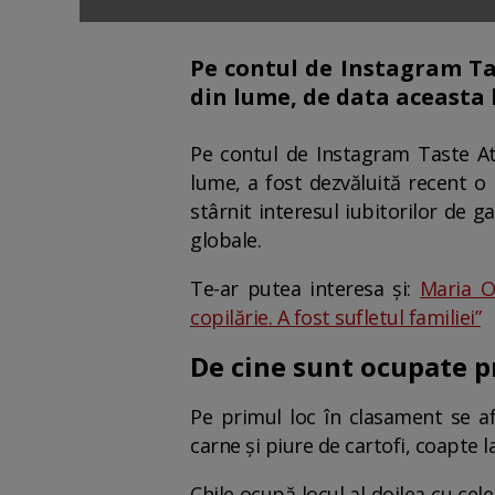
Pe contul de Instagram Tas
din lume, de data aceasta
Pe contul de Instagram Taste Atl
lume, a fost dezvăluită recent o
stârnit interesul iubitorilor de 
globale.
Te-ar putea interesa și:
Maria O
copilărie. A fost sufletul familiei”
De cine sunt ocupate p
Pe primul loc în clasament se af
carne și piure de cartofi, coapte l
Chile ocupă locul al doilea cu ce