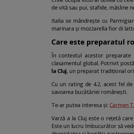
de vită sau pui, stafide, măsline n
Italia se mândrește cu Parmigian
marinara și mozzarella fior di latt
Care este preparatul ro
În contextul acestor preparate 
clasamentul global. Potrivit post
la Cluj
, un preparat tradițional or
Cu un rating de 4.2, acest fel d
savoarea bucătăriei românești.
Te-ar putea interesa și:
Carmen Tă
Varză a la Cluj este o rețetă car
Este un lucru îmbucurător să ved
diversitatea și bogăția gastronomi