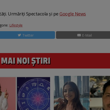
tăți. Urmăriți Spectacola și pe
Google News
gorie:
Lifestyle
Twitter
E-Mail