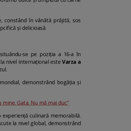
, constând în vânătă prăjită, sos
cifică și delicioasă.
situându-se pe poziția a 16-a în
a nivel internațional este
Varza a
zul.
l mondial, demonstrând bogăția și
u mine. Gata. Nu mă mai duc”
 o experiență culinară memorabilă.
cute la nivel global, demonstrând