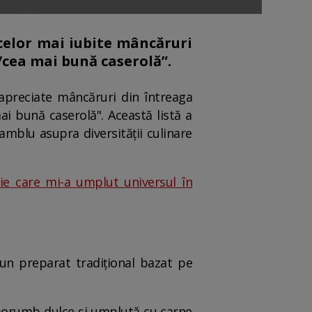
 celor mai iubite mâncăruri
/cea mai bună caserolă”.
 apreciate mâncăruri din întreaga
i bună caserolă". Această listă a
amblu asupra diversității culinare
eie care mi-a umplut universul în
 un preparat tradițional bazat pe
n porumb dulce și umplută cu carne