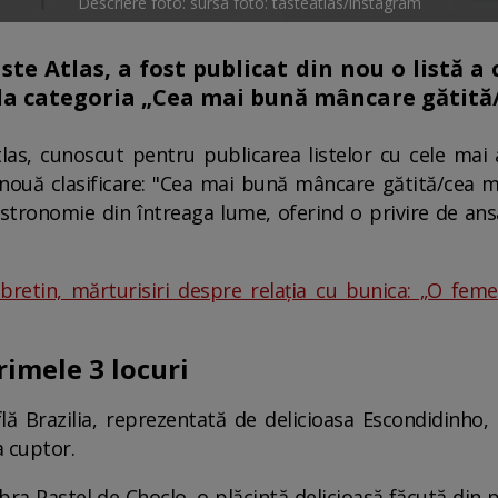
Descriere foto: sursa foto: tasteatlas/instagram
te Atlas, a fost publicat din nou o listă a
 la categoria „Cea mai bună mâncare gătită
as, cunoscut pentru publicarea listelor cu cele mai
 nouă clasificare: "Cea mai bună mâncare gătită/cea ma
gastronomie din întreaga lume, oferind o privire de ans
bretin, mărturisiri despre relația cu bunica: „O fem
rimele 3 locuri
lă Brazilia, reprezentată de delicioasa Escondidinho,
a cuptor.
lebra Pastel de Choclo, o plăcintă delicioasă făcută di