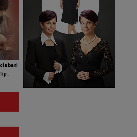
c la bani
 p...