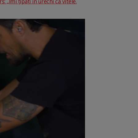
: „Îmi țipați în urechi ca vitele.