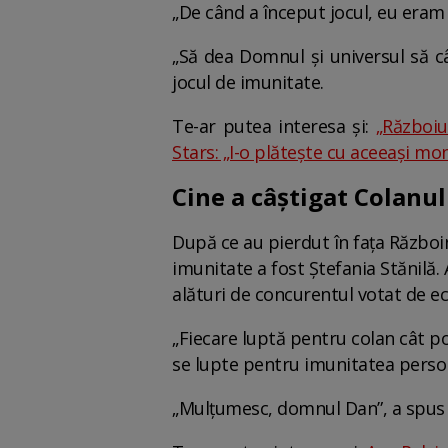
„De când a început jocul, eu eram
„Să dea Domnul și universul să câ
jocul de imunitate.
Te-ar putea interesa și:
„Războiu
Stars: „I-o plătește cu aceeași mo
Cine a câștigat Colanul
După ce au pierdut în fața Război
imunitate a fost Ștefania Stănilă.
alături de concurentul votat de ec
„Fiecare luptă pentru colan cât po
se lupte pentru imunitatea perso
„Mulțumesc, domnul Dan”, a spus Ș