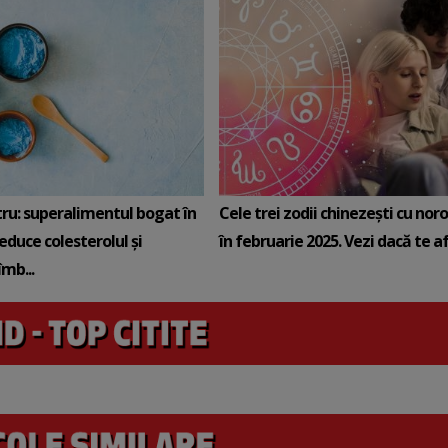
tru: superalimentul bogat în
Cele trei zodii chinezești cu noro
reduce colesterolul și
în februarie 2025. Vezi dacă te afli
mb...