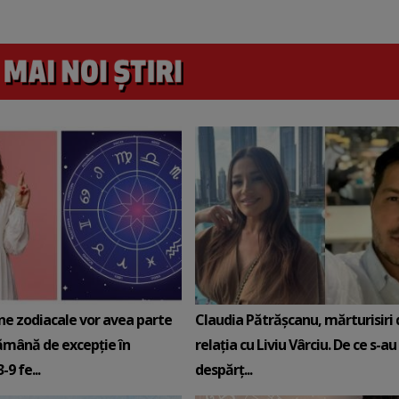
ne zodiacale vor avea parte
Claudia Pătrășcanu, mărturisiri
ămână de excepție în
relația cu Liviu Vârciu. De ce s-au
9 fe...
despărț...