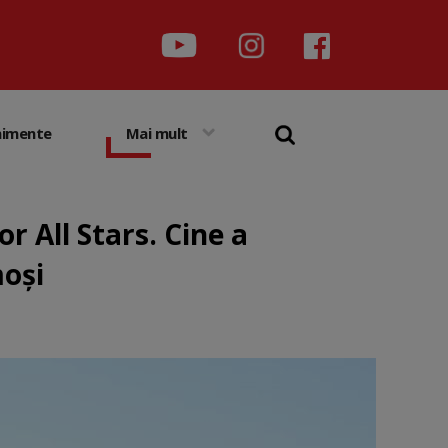
nimente
Mai mult
r All Stars. Cine a
moși