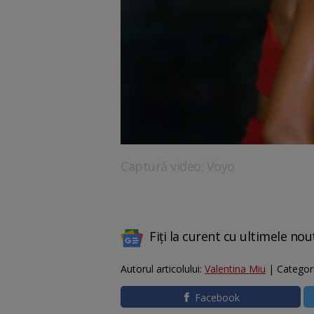
Captură video: Voyo
Fiți la curent cu ultimele nou
Autorul articolului:
Valentina Miu
| Categor
Facebook