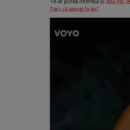
Te-ar putea interesa și:
Ana Pal, ie
Taci, că ajungi în lac”