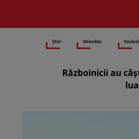
Știri
Showbiz
Exclus
Războinicii au câș
lua