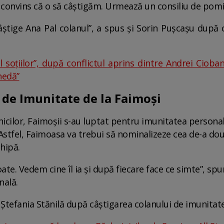
 convins că o să câștigăm. Urmează un consiliu de pomin
știge Ana Pal colanul”, a spus și Sorin Pușcașu după c
l soțiilor”, după conflictul aprins dintre Andrei Cioban
nedă”
 de Imunitate de la Faimoși
nicilor, Faimoșii s-au luptat pentru imunitatea persona
 Astfel, Faimoasa va trebui să nominalizeze cea de-a do
hipă.
ate. Vedem cine îl ia și după fiecare face ce simte”, spu
nală.
tefania Stănilă după câștigarea colanului de imunitate