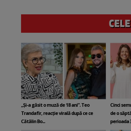
„Și-a găsit o muză de 18 ani”. Teo
Cinci sem
Trandafir, reacție virală după ce ce
de o săpt
Cătălin Bo...
perioada 3-