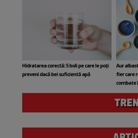
Hidratarea corectă: 5 boli pe care le poți
Aur albas
preveni dacă bei suficientă apă
fier care 
combate î