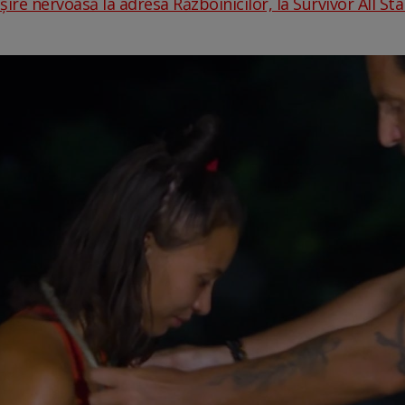
șire nervoasă la adresa Războinicilor, la Survivor All Stars