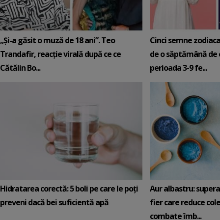
„Și-a găsit o muză de 18 ani”. Teo
Cinci semne zodiaca
Trandafir, reacție virală după ce ce
de o săptămână de e
Cătălin Bo...
perioada 3-9 fe...
Hidratarea corectă: 5 boli pe care le poți
Aur albastru: super
preveni dacă bei suficientă apă
fier care reduce cole
combate îmb...