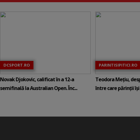
DCSPORT.RO
PARINTISIPITICI.RO
Novak Djokovic, calificat în a 12-a
Teodora Mețiu, desp
semifinală la Australian Open. Înc...
între care părinții își c