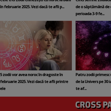
în februarie 2025. Vezi dacă te afli p...
de o săptămână de e
perioada 3-9 fe...
5 zodii vor avea noroc în dragoste în
Patru zodii primesc
februarie 2025. Vezi dacă te afli printre
de la Univers pe 30 
ele
te af...