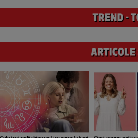
Cele trei zodii chinezești cu noroc la bani
Cinci semne zodiaca