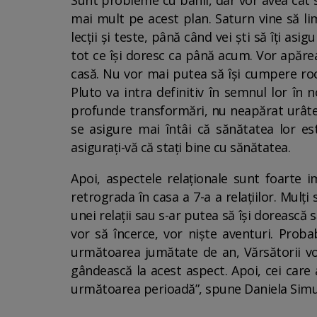
Sunt probleme cu banii, dar vor avea cât s
mai mult pe acest plan. Saturn vine să lim
lecții și teste, până când vei ști să îți a
tot ce își doresc ca până acum. Vor apăre
casă. Nu vor mai putea să își cumpere roch
Pluto va intra definitiv în semnul lor în
profunde transformări, nu neapărat urâte,
se asigure mai întâi că sănătatea lor est
asigurați-vă că stați bine cu sănătatea.
Apoi, aspectele relaționale sunt foarte im
retrograda în casa a 7-a a relațiilor. Mulț
unei relații sau s-ar putea să își doreasc
vor să încerce, vor niște aventuri. Prob
următoarea jumătate de an, Vărsătorii vor
gândească la acest aspect. Apoi, cei care a
următoarea perioadă”, spune Daniela Simul