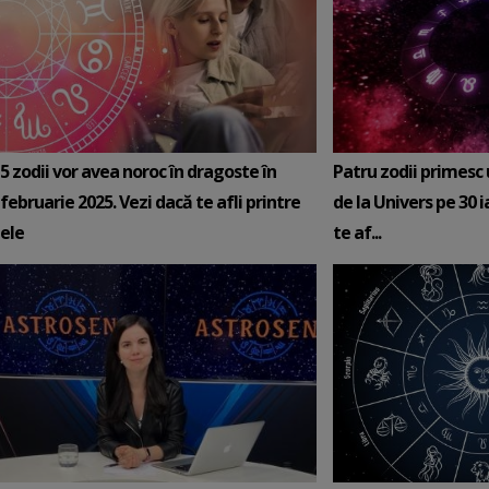
5 zodii vor avea noroc în dragoste în
Patru zodii primesc
februarie 2025. Vezi dacă te afli printre
de la Univers pe 30 
ele
te af...