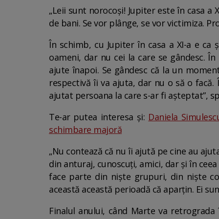
„Leii sunt norocoși! Jupiter este în casa a
de bani. Se vor plânge, se vor victimiza. P
În schimb, cu Jupiter în casa a XI-a e ca 
oameni, dar nu cei la care se gândesc. În
ajute înapoi. Se gândesc că la un moment d
respectivă îi va ajuta, dar nu o să o facă. Î
ajutat persoana la care s-ar fi așteptat”, 
Te-ar putea interesa și:
Daniela Simulescu
schimbare majoră
„Nu contează că nu îi ajută pe cine au ajuta
din anturaj, cunoscuți, amici, dar și în cee
face parte din niște grupuri, din niște c
această această perioadă că aparțin. Ei sunt
Finalul anului, când Marte va retrograda î