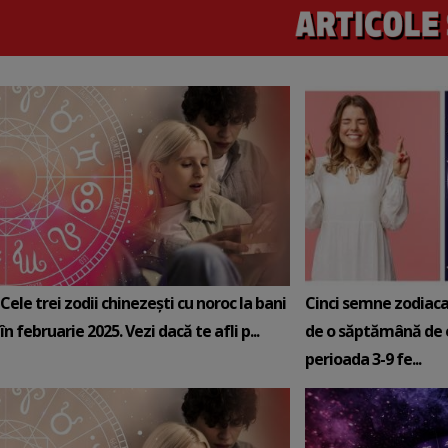
Cele trei zodii chinezești cu noroc la bani
Cinci semne zodiaca
în februarie 2025. Vezi dacă te afli p...
de o săptămână de e
perioada 3-9 fe...