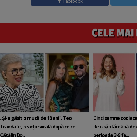
Facebook
„Și-a găsit o muză de 18 ani”. Teo
Cinci semne zodiaca
Trandafir, reacție virală după ce ce
de o săptămână de e
Cătălin Bo...
perioada 3-9 fe...