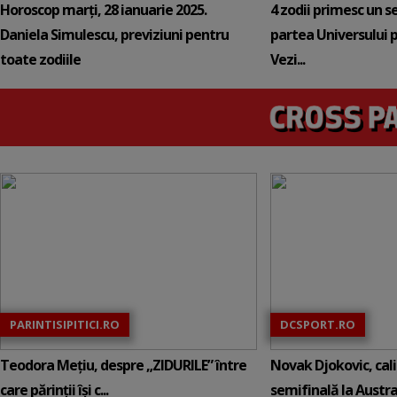
Horoscop marți, 28 ianuarie 2025.
4 zodii primesc un s
Daniela Simulescu, previziuni pentru
partea Universului p
toate zodiile
Vezi...
PARINTISIPITICI.RO
DCSPORT.RO
Teodora Mețiu, despre „ZIDURILE” între
Novak Djokovic, calif
care părinții își c...
semifinală la Austral