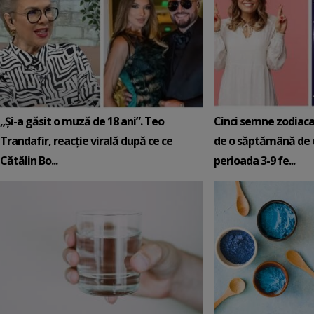
„Și-a găsit o muză de 18 ani”. Teo
Cinci semne zodiaca
Trandafir, reacție virală după ce ce
de o săptămână de e
Cătălin Bo...
perioada 3-9 fe...