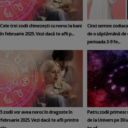
Cele trei zodii chinezești cu noroc la bani
Cinci semne zodiaca
în februarie 2025. Vezi dacă te afli p...
de o săptămână de e
perioada 3-9 fe...
5 zodii vor avea noroc în dragoste în
Patru zodii primesc
februarie 2025. Vezi dacă te afli printre
de la Univers pe 30 