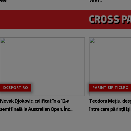
ele
te af...
DCSPORT.RO
PARINTISIPITICI.RO
Novak Djokovic, calificat în a 12-a
Teodora Mețiu, desp
semifinală la Australian Open. Înc...
între care părinții își c