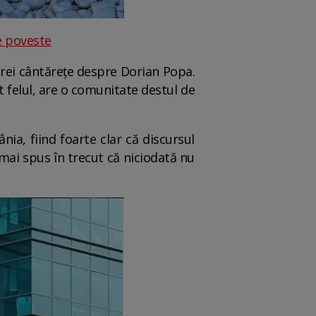
de poveste
ebrei cântărețe despre Dorian Popa.
ot felul, are o comunitate destul de
a, fiind foarte clar că discursul
 mai spus în trecut că niciodată nu