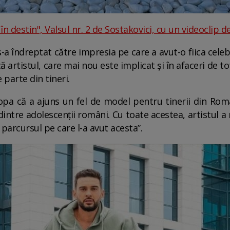
în destin", Valsul nr. 2 de Sostakovici, cu un videoclip 
s-a îndreptat către impresia pe care a avut-o fiica cel
 artistul, care mai nou este implicat și în afaceri de t
 parte din tineri.
a că a ajuns un fel de model pentru tinerii din Români
dintre adolescenții români. Cu toate acestea, artistul a
 parcursul pe care l-a avut acesta”.