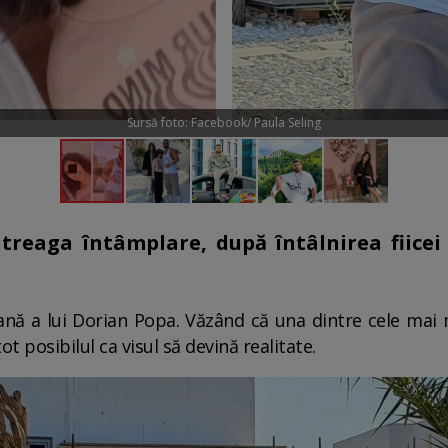
Sursă foto: Facebook/ Paula Seling
ntreaga întâmplare, după întâlnirea fiicei 
ană a lui Dorian Popa. Văzând că una dintre cele mai m
ot posibilul ca visul să devină realitate.