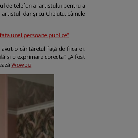
l de telefon al artistului pentru a
artistul, dar și cu Cheluțu, câinele
e fata unei persoane publice”
vut-o cântărețul față de fiica ei,
lă și o exprimare corecta”. „A fost
tează
Wowbiz
.