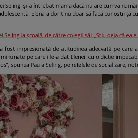
aulei Seling, și-a întrebat mama dacă nu are cumva număru
a adolescentă, Elena a dorit nu doar să facă cunoștință cu 
 Seling la școală, de către colegii săi: „Stiu deja că ea 
 a fost impresionată de atitudinea adecvată pe care a a
 minunate pe care i le-a dat Elenei, cu o dicție impecabi
os”, spunea Paula Seling, pe rețelele de socializare, no