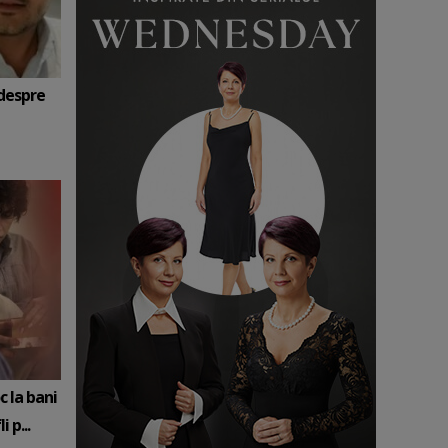
 despre
c la bani
 p...