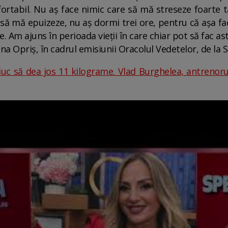
rtabil. Nu aș face nimic care să mă streseze foarte t
să mă epuizeze, nu aș dormi trei ore, pentru că așa fac 
e. Am ajuns în perioada vieții în care chiar pot să fac a
ina Opriș, în cadrul emisiunii Oracolul Vedetelor, de la
uc să dea jos 11 kilograme. Vlad Burghelea, antrenorul