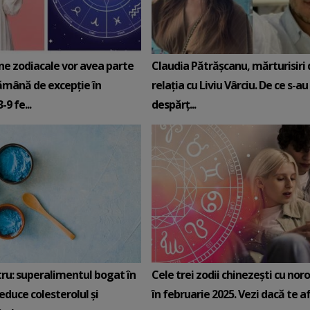
ne zodiacale vor avea parte
Claudia Pătrășcanu, mărturisiri
ămână de excepție în
relația cu Liviu Vârciu. De ce s-au
9 fe...
despărț...
tru: superalimentul bogat în
Cele trei zodii chinezești cu noro
reduce colesterolul și
în februarie 2025. Vezi dacă te afli