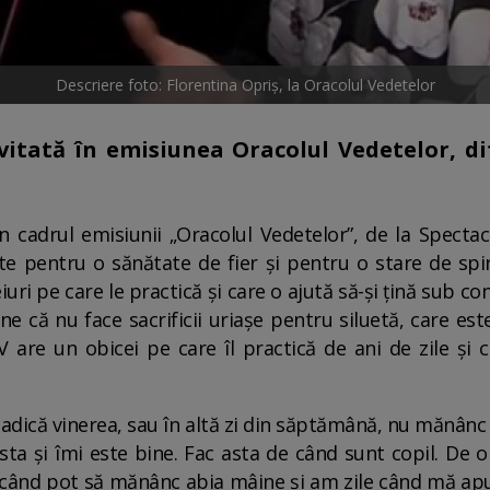
Descriere foto: Florentina Opriș, la Oracolul Vedetelor
nvitată în emisiunea Oracolul Vedetelor, di
în cadrul emisiunii „Oracolul Vedetelor”, de la Spect
e pentru o sănătate de fier și pentru o stare de spirit
ri pe care le practică și care o ajută să-și țină sub co
e că nu face sacrificii uriașe pentru siluetă, care est
 are un obicei pe care îl practică de ani de zile și
 adică vinerea, sau în altă zi din săptămână, nu mănânc
a și îmi este bine. Fac asta de când sunt copil. De o
e când pot să mănânc abia mâine și am zile când mă ap