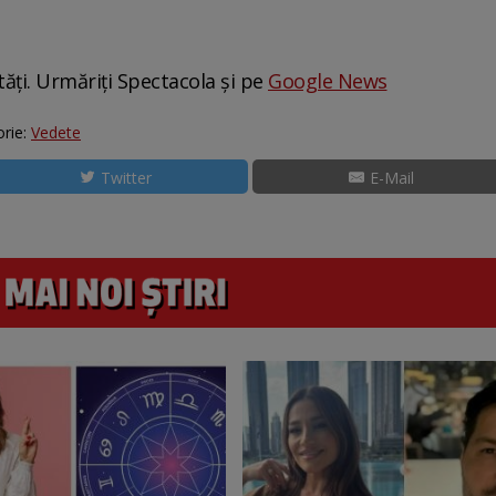
tăți. Urmăriți Spectacola și pe
Google News
rie:
Vedete
Twitter
E-Mail