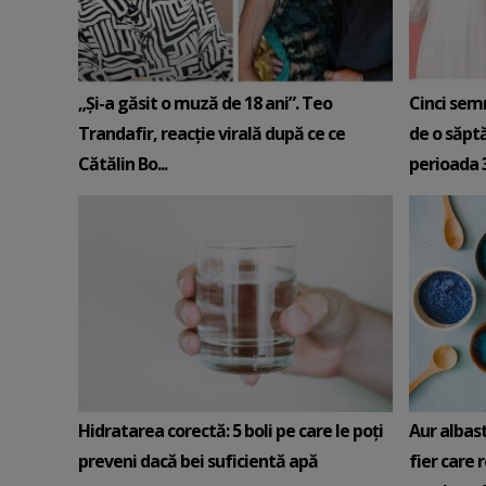
„Și-a găsit o muză de 18 ani”. Teo
Cinci sem
Trandafir, reacție virală după ce ce
de o săpt
Cătălin Bo...
perioada 3-
Hidratarea corectă: 5 boli pe care le poți
Aur albas
preveni dacă bei suficientă apă
fier care 