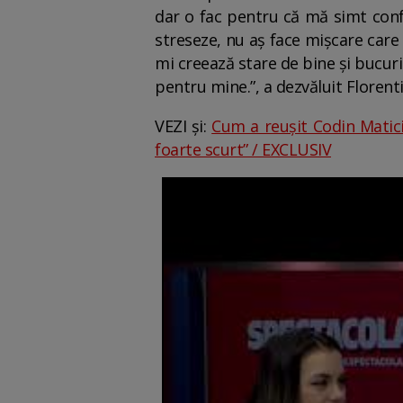
dar o fac pentru că mă simt confo
streseze, nu aș face mișcare care 
mi creează stare de bine și bucuri
pentru mine.”, a dezvăluit Florent
VEZI și:
Cum a reușit Codin Matici
foarte scurt” / EXCLUSIV