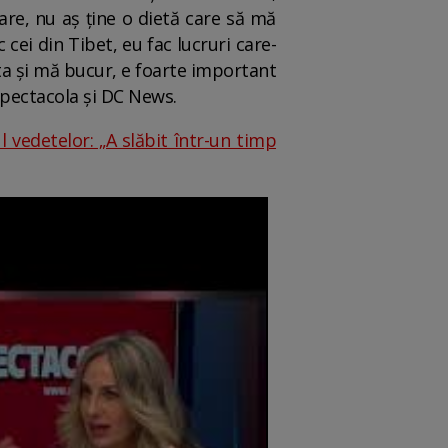
are, nu aș ține o dietă care să mă
cei din Tibet, eu fac lucruri care-
sta și mă bucur, e foarte important
 Spectacola și DC News.
 vedetelor: „A slăbit într-un timp