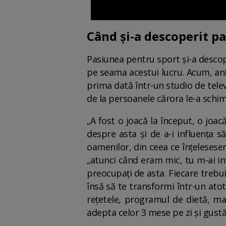
Când și-a descoperit p
Pasiunea pentru sport și-a descope
pe seama acestui lucru. Acum, ani 
prima dată într-un studio de tele
de la persoanele cărora le-a schim
„A fost o joacă la început, o joa
despre asta și de a-i influența s
oamenilor, din ceea ce înțeleses
„atunci când eram mic, tu m-ai in
preocupați de asta. Fiecare trebui
însă să te transformi într-un ato
rețetele, programul de dietă, ma
adepta celor 3 mese pe zi și gust