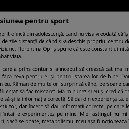
asiunea pentru sport
rit-o încă din adolescență, când nu visa vreodată că își
de zile distanță de când și-a deschis propriul centru d
viziune, Florentina Opriș spune că este constant uimi
bat viața.
că care a prins contur și a început să crească cât mai
ă facă ceva pentru ei și pentru starea lor de bine. D
em eu. Rămân de multe ori surprinsă când, persoane c
fluențat să fac mișcare”. Mă minunez și eu și cred că oa
e să-și ia informația corectă. Să dai din experiența ta, 
tștiutor, dar încerc să dau informații corecte, pe care
i întâi le experimentez pe mine. Mie fastingul nu mi
ări, dacă se poate, metabolismul meu așa funcționează.”