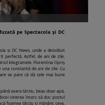
fuzată pe Spectacola și DC
acola și DC News, unde a dezvăluit
 perfectă. Astfel, de ani de zile,
ntrol kilogramele. Florentina Opriș
e una constantă de ani de zile. Cu
 care se pare că dă cele mai bune
 până seara târziu, beau doar apă,
bicei vinerea încerc să duc postul
ucă foamea târziu și mănânc ceva,