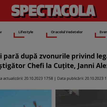
iv
Lifestyle
Oracolul Vedetelor
Eve
 pară după zvonurile privind l
știgător Chefi la Cuțite, Janni Al
a actualizării:
20.10.2023 17:58
|
Data publicării:
20.10.2023 1