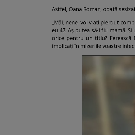
Astfel, Oana Roman, odată sesizată,
„Măi, nene, voi v-ați pierdut comple
eu 47. Aș putea să-i fiu mamă. Și 
orice pentru un titlu? Fereasc
implicați în mizeriile voastre inf