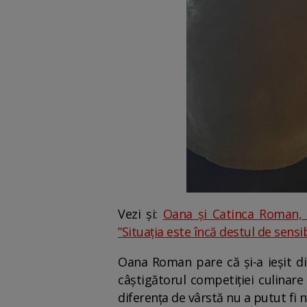
Vezi și:
Oana și Catinca Roman, d
”Situația este încă destul de sensibi
Oana Roman pare că și-a ieșit din
câștigătorul competiției culinar
diferența de vârstă nu a putut fi 