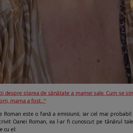
ii despre starea de sănătate a mamei sale. Cum se si
rii, mama a fost..."
tre Roman este o fană a emisiunii, iar cel mai probabil
Potrivit Oanei Roman, ea l-ar fi cunoscut pe tânărul t
 cu el: