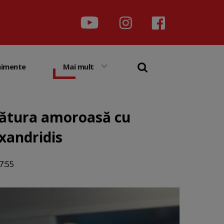
nimente
Mai mult
egătura amoroasă cu
exandridis
7:55