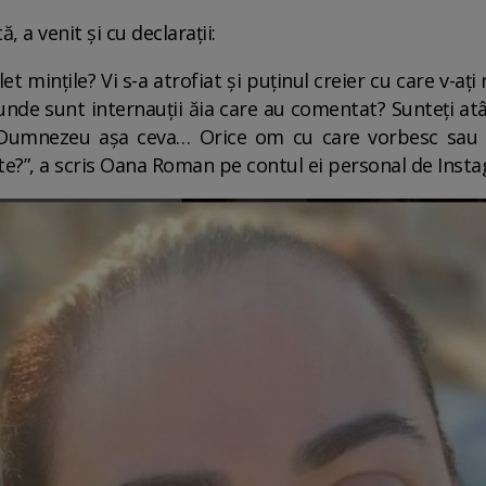
 a venit și cu declarații:
t mințile? Vi s-a atrofiat și puținul creier cu care v-ați
unde sunt internauții ăia care au comentat? Sunteți atâ
ă Dumnezeu așa ceva… Orice om cu care vorbesc sau d
ecte?”, a scris Oana Roman pe contul ei personal de Inst