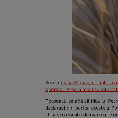
Vezi și:
Oana Roman, noi informaț
operată: "Aseară m-au sunat docto
Totodată, se află că fiica lui Pe
declarații din partea acesteia. 
chiar și o discuție de mai multe ore