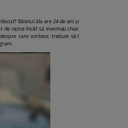
 născut? Băiatul ăla are 24 de ani și
t de razna încât să inventați chiar
espre care vorbesc trebuie să-l
agram.