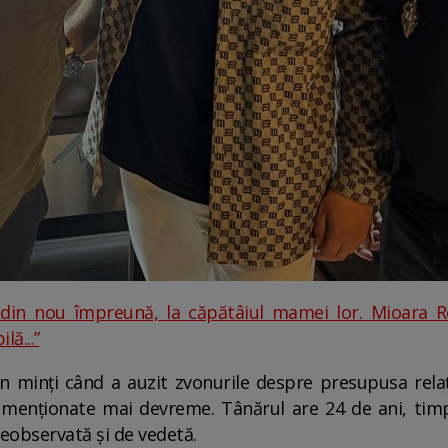
in nou împreună, la căpătâiul mamei lor. Mioara Rom
lă...”
 minți când a auzit zvonurile despre presupusa relați
e menționate mai devreme. Tânărul are 24 de ani, ti
neobservată și de vedetă.