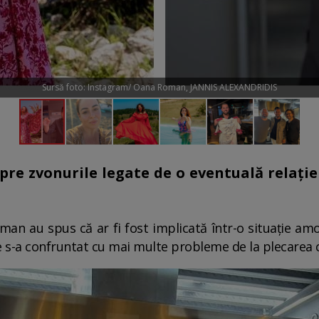
Sursă foto: Instagram/ Oana Roman, JANNIS ALEXANDRIDIS
e zvonurile legate de o eventuală relație c
n au spus că ar fi fost implicată într-o situație amo
e s-a confruntat cu mai multe probleme de la plecarea ce