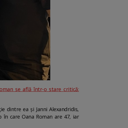
an se află într-o stare critică:
e dintre ea și Janni Alexandridis,
mp în care Oana Roman are 47, iar