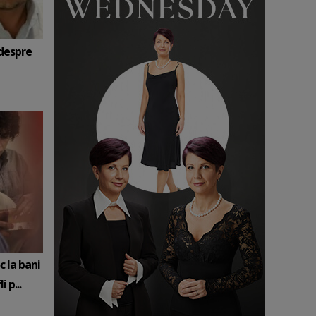
 despre
c la bani
 p...