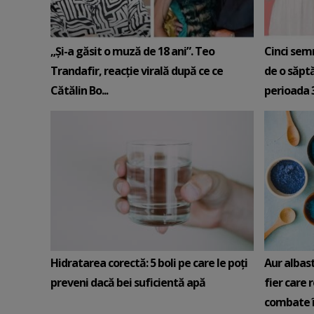
„Și-a găsit o muză de 18 ani”. Teo
Cinci sem
Trandafir, reacție virală după ce ce
de o săpt
Cătălin Bo...
perioada 3-
Hidratarea corectă: 5 boli pe care le poți
Aur albas
preveni dacă bei suficientă apă
fier care 
combate î