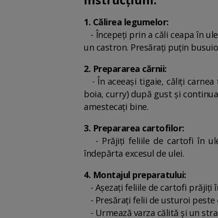
1. Călirea legumelor:
- Începeți prin a căli ceapa în ulei
un castron. Presărați puțin busui
2. Prepararea cărnii:
- În aceeași tigaie, căliți carne
boia, curry) după gust și continua
amestecați bine.
3. Prepararea cartofilor:
- Prăjiți feliile de cartofi în 
îndepărta excesul de ulei.
4. Montajul preparatului:
- Așezați feliile de cartofi prăjiți
- Presărați felii de usturoi peste 
- Urmează varza călită și un strat