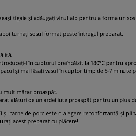
aceeași tigaie și adăugați vinul alb pentru a forma un s
 apoi turnați sosul format peste întregul preparat.
ălită.
ntroduceți-l în cuptorul preîncălzit la 180°C pentru apr
acul și mai lăsați vasul în cuptor timp de 5-7 minute 
cu mult mărar proaspăt.
arat alături de un ardei iute proaspăt pentru un plus d
ofi și carne de porc este o alegere reconfortantă și p
urați acest preparat cu plăcere!