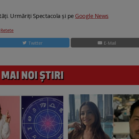
tăți. Urmăriți Spectacola și pe
Google News
:
Retete
Twitter
E-Mail