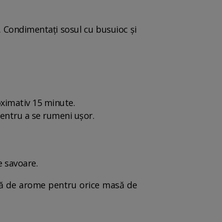
os. Condimentați sosul cu busuioc și
oximativ 15 minute.
pentru a se rumeni ușor.
e savoare.
lină de arome pentru orice masă de