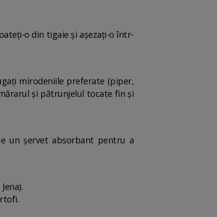
ateți-o din tigaie și așezați-o într-
gați mirodeniile preferate (piper,
ărarul și pătrunjelul tocate fin și
i pe un șervet absorbant pentru a
 Jena).
tofi.