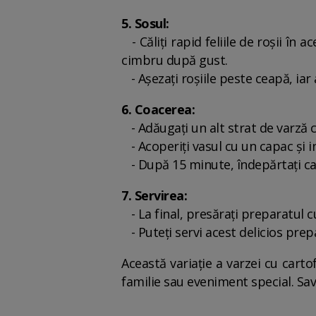
5. Sosul:
- Căliți rapid feliile de roșii în 
cimbru după gust.
- Așezați roșiile peste ceapă, iar
6. Coacerea:
- Adăugați un alt strat de varză c
- Acoperiți vasul cu un capac și i
- După 15 minute, îndepărtați cap
7. Servirea:
- La final, presărați preparatul 
- Puteți servi acest delicios prep
Această variație a varzei cu cart
familie sau eveniment special. Sav