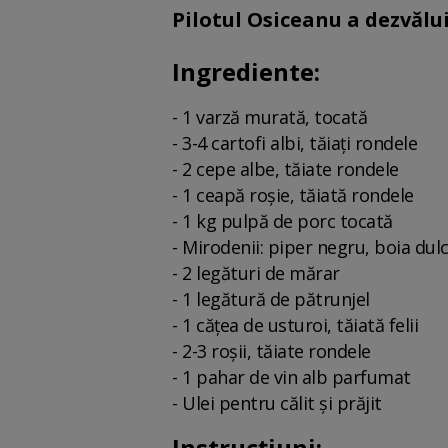
Pilotul Osiceanu a dezvălui
Ingrediente:
- 1 varză murată, tocată
- 3-4 cartofi albi, tăiați rondele
- 2 cepe albe, tăiate rondele
- 1 ceapă roșie, tăiată rondele
- 1 kg pulpă de porc tocată
- Mirodenii: piper negru, boia dul
- 2 legături de mărar
- 1 legătură de pătrunjel
- 1 cățea de usturoi, tăiată felii
- 2-3 roșii, tăiate rondele
- 1 pahar de vin alb parfumat
- Ulei pentru călit și prăjit
Instrucțiuni
: