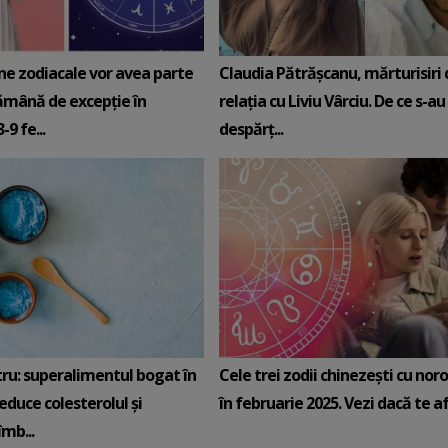
ne zodiacale vor avea parte
Claudia Pătrășcanu, mărturisiri
ămână de excepție în
relația cu Liviu Vârciu. De ce s-au
9 fe...
despărț...
tru: superalimentul bogat în
Cele trei zodii chinezești cu noro
reduce colesterolul și
în februarie 2025. Vezi dacă te afli
mb...