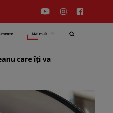
nimente
Mai mult
eanu care îți va