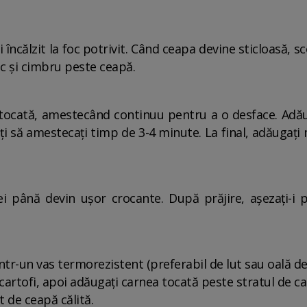
 încălzit la foc potrivit. Când ceapa devine sticloasă, sco
oc și cimbru peste ceapă.
a tocată, amestecând continuu pentru a o desface. Adău
ți să amestecați timp de 3-4 minute. La final, adăugați m
ulei până devin ușor crocante. După prăjire, așezați-
 într-un vas termorezistent (preferabil de lut sau oală de
cartofi, apoi adăugați carnea tocată peste stratul de car
 de ceapă călită.