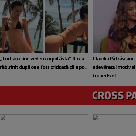
„Turbați când vedeți corpul ăsta”. Rux a
Claudia Pătrășcanu,
răbufnit după ce a fost criticată că a po...
adevăratul motiv al
trupei Exoti...