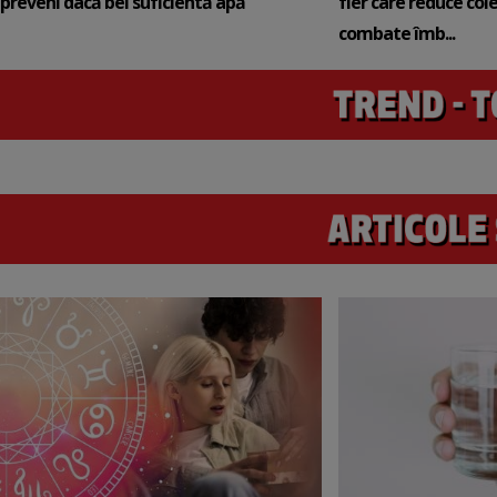
preveni dacă bei suficientă apă
fier care reduce cole
combate îmb...