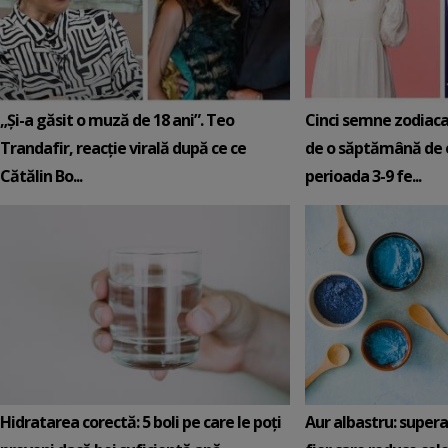
„Și-a găsit o muză de 18 ani”. Teo
Cinci semne zodiaca
Trandafir, reacție virală după ce ce
de o săptămână de e
Cătălin Bo...
perioada 3-9 fe...
Hidratarea corectă: 5 boli pe care le poți
Aur albastru: super