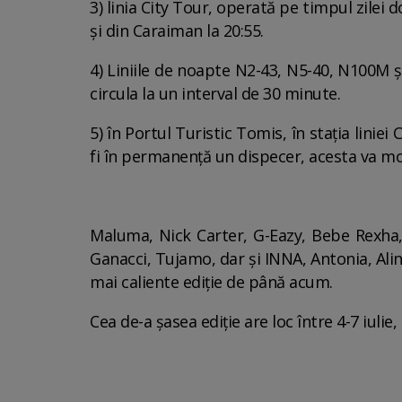
3) linia City Tour, operată pe timpul zilei
și din Caraiman la 20:55.
4) Liniile de noapte N2-43, N5-40, N100M ș
circula la un interval de 30 minute.
5) în Portul Turistic Tomis, în stația lini
fi în permanență un dispecer, acesta va mon
Maluma, Nick Carter, G-Eazy, Bebe Rexha,
Ganacci, Tujamo, dar și INNA, Antonia, Alin
mai caliente ediție de până acum.
Cea de-a șasea ediție are loc între 4-7 iuli