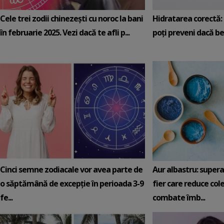
Cele trei zodii chinezești cu noroc la bani
Hidratarea corectă: 5
în februarie 2025. Vezi dacă te afli p...
poți preveni dacă be
Cinci semne zodiacale vor avea parte de
Aur albastru: super
o săptămână de excepție în perioada 3-9
fier care reduce cole
fe...
combate îmb...