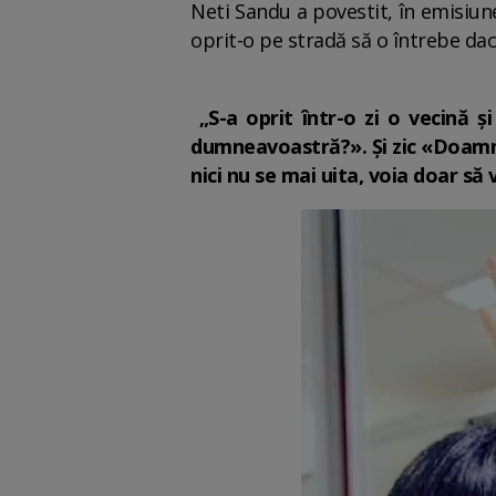
Neti Sandu a povestit, în emisiun
oprit-o pe stradă să o întrebe da
„S-a oprit într-o zi o vecină 
dumneavoastră?». Și zic «Doamnă,
nici nu se mai uita, voia doar să 