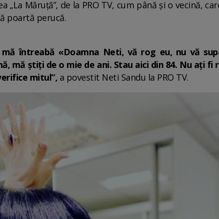
ea „La Măruță”, de la PRO TV, cum până și o vecină, care
că poartă perucă.
și mă întreabă «Doamna Neti, vă rog eu, nu vă su
 mă știți de o mie de ani. Stau aici din 84. Nu ați fi
verifice mitul”,
a povestit Neti Sandu la PRO TV.