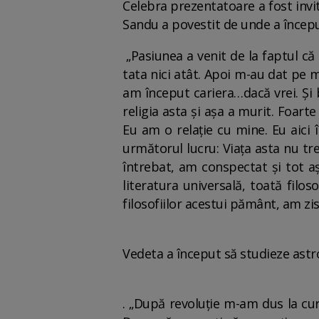
Celebra prezentatoare a fost invit
Sandu a povestit de unde a început
„Pasiunea a venit de la faptul că
tata nici atât. Apoi m-au dat pe 
am început cariera…dacă vrei. Și b
religia asta și așa a murit. Foart
Eu am o relație cu mine. Eu aici 
următorul lucru: Viața asta nu tr
întrebat, am conspectat și tot a
literatura universală, toată fil
filosofiilor acestui pământ, am zis
Vedeta a început să studieze astr
. „După revoluție m-am dus la curs