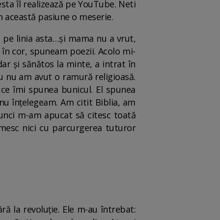
esta îl realizează pe YouTube. Neti
in această pasiune o meserie.
e pe linia asta…și mama nu a vrut,
 în cor, spuneam poezii. Acolo mi-
ar și sănătos la minte, a intrat în
 Eu nu am avut o ramură religioasă.
m ce îmi spunea bunicul. El spunea
nu înțelegeam. Am citit Biblia, am
tunci m-am apucat să citesc toată
umesc nici cu parcurgerea tuturor
ră la revoluție. Ele m-au întrebat: