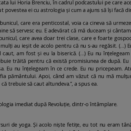
ata lui Horia Brenciu, în cadrul podcastului pe care ac
 povestea ei cu astrologia și cum a ajuns să își facă d
 bunicul, care era penticostal, voia ca cineva să urmez
mine să servesc eu. E adevărat că mă duceam și cântam
unicul, care avea doar trei clase, care e foarte gospod
e mulți au ieșit de acolo pentru că nu s-au regăsit. (…)
îl caut, am fost și eu la biserică. (…) Eu nu înțelegea
ebuie trăită pentru că există promisiunea de după. Eu 
șa. Eu nu înțelegeam în ce crede. Eu nu pricepeam. A
osofia pământului. Apoi, când am văzut că nu mă mulț
 că trebuie să caut altundeva.”, a spus ea.
ologia imediat după Revoluție, dintr-o întâmplare.
uri de yoga. Și acolo niște fetițe, eu tot nu eram tână