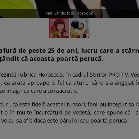
Neti Sandu, foto Facebook
fură de peste 25 de ani, lucru care a stârn
gândit că aceasta poartă perucă.
ezintă rubrica Horoscop, în cadrul Știrilor PRO TV. V
ni, ea arată aproape la fel ca atunci când s-a angajat î
eze imaginea care a consacrat-o.
duri, că este fidelă acestei tunsori, fanii au început să
t-o în multe încurcături pe vedetă, care spune că, l
e voiau să afle dacă este pârul ei sau poartă perucă.