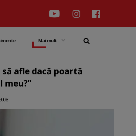
nimente
Mai mult
 să afle dacă poartă
ul meu?”
9:08