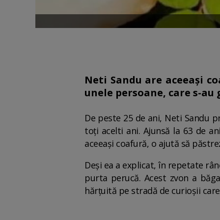
Neti Sandu are aceeași coa
unele persoane, care s-au 
De peste 25 de ani, Neti Sandu pr
toți acelti ani. Ajunsă la 63 de a
aceeași coafură, o ajută să păstr
Deși ea a explicat, în repetate rân
purta perucă. Acest zvon a băga
hărțuită pe stradă de curioșii car