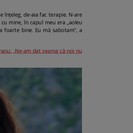
e înțeleg, de-aia fac terapie. N-are
 cu mine, în capul meu era „aoleu
ra foarte bine. Eu mă sabotam”, a
ănașu: „Ne-am dat seama că noi nu