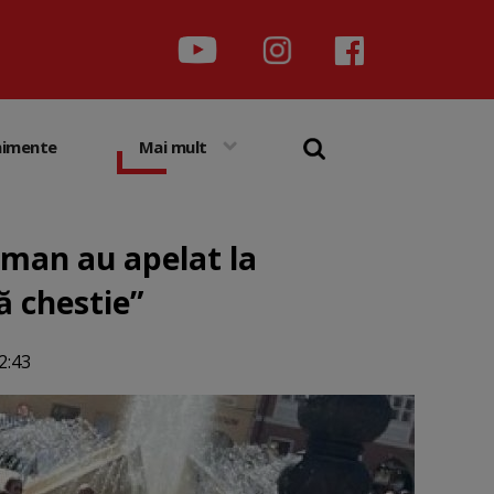
nimente
Mai mult
man au apelat la
ă chestie”
2:43