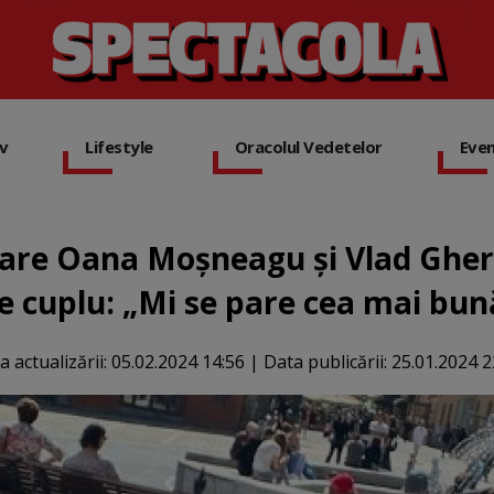
iv
Lifestyle
Oracolul Vedetelor
Eve
care Oana Moșneagu și Vlad Gher
e cuplu: „Mi se pare cea mai bun
a actualizării:
05.02.2024 14:56
|
Data publicării:
25.01.2024 2