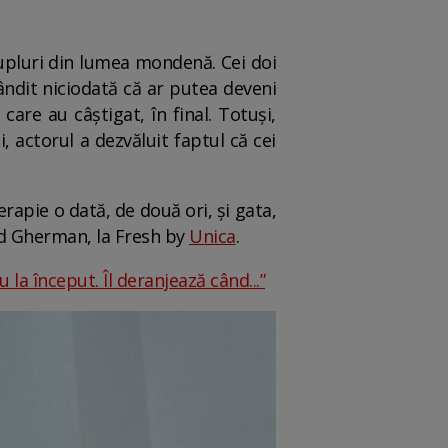
upluri din lumea mondenă. Cei doi
ândit niciodată că ar putea deveni
care au câștigat, în final. Totuși,
i, actorul a dezvăluit faptul că cei
erapie o dată, de două ori, și gata,
ad Gherman, la Fresh by
Unica
.
u la început. Îl deranjează când...”