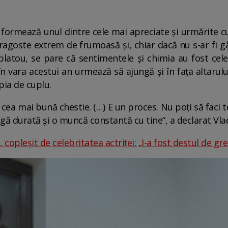
rmează unul dintre cele mai apreciate și urmărite c
ragoste extrem de frumoasă și, chiar dacă nu s-ar fi g
platou, se pare că sentimentele și chimia au fost cele 
în vara acestui an urmează să ajungă și în fața altarulu
pia de cuplu.
cea mai bună chestie. (…) E un proces. Nu poți să faci t
ngă durată și o muncă constantă cu tine“, a declarat Vl
 copleșit de celebritatea actriței: „I-a fost destul de gre