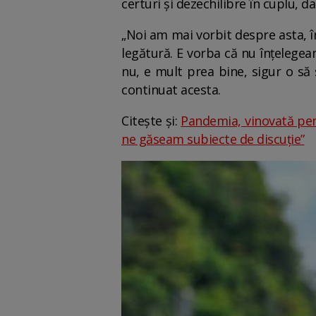
certuri și dezechilibre în cuplu, d
„Noi am mai vorbit despre asta, înt
legătură. E vorba că nu înțelege
nu, e mult prea bine, sigur o să
continuat acesta.
Citește și:
Pandemia, vinovată pen
ne găseam subiecte de discuție”