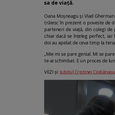
sa de viață.
Oana Moșneagu și Vlad Gherman fo
trăiesc în prezent o poveste de d
parteneri de viață, din colegi de 
chiar dacă se înțeleg perfect, iar 
doi au apelat de ceva timp la tera
„Mie mi se pare genial. Mi se pare 
te-ai schimbat. E un proces de lu
VEZI și:
Iubitul Cristinei Ciobănașu,