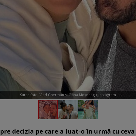
Sursa foto: Vlad Gherman și Oana Moșneagu, instagram
re decizia pe care a luat-o în urmă cu ceva