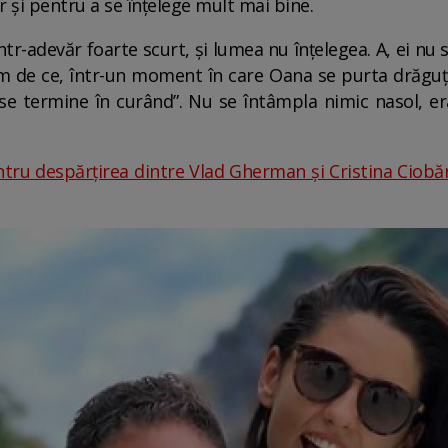
ar și pentru a se înțelege mult mai bine.
r-adevăr foarte scurt, și lumea nu înțelegea. A, ei nu s
am de ce, într-un moment în care Oana se purta drăguț
 se termine în curând”. Nu se întâmpla nimic nasol, e
tru despărțirea dintre Vlad Gherman și Cristina Ciob