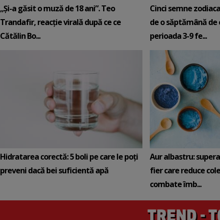
„Și-a găsit o muză de 18 ani”. Teo
Cinci semne zodiaca
Trandafir, reacție virală după ce ce
de o săptămână de e
Cătălin Bo...
perioada 3-9 fe...
Hidratarea corectă: 5 boli pe care le poți
Aur albastru: super
preveni dacă bei suficientă apă
fier care reduce cole
combate îmb...