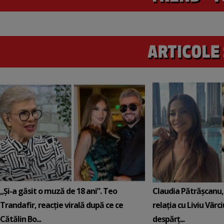
„Și-a găsit o muză de 18 ani”. Teo
Claudia Pătrășcanu,
Trandafir, reacție virală după ce ce
relația cu Liviu Vârci
Cătălin Bo...
despărț...