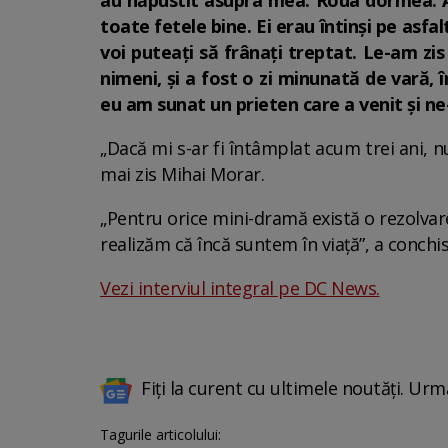
au năpustit asupra mea. Roua dormea. Ad
toate fetele bine. Ei erau întinși pe asfa
voi puteați să frânați treptat. Le-am zi
nimeni, și a fost o zi minunată de vară, 
eu am sunat un prieten care a venit și ne-
„Dacă mi s-ar fi întâmplat acum trei ani,
mai zis Mihai Morar.
„Pentru orice mini-dramă există o rezolvare
realizăm că încă suntem în viață”, a conchi
Vezi interviul integral pe DC News.
Fiți la curent cu ultimele noutăți. Urm
Tagurile articolului: