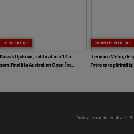
DCSPORT.RO
PARINTISIPITICI.RO
Novak Djokovic, calificat în a 12-a
Teodora Mețiu, desp
semifinală la Australian Open. Înc...
între care părinții își c
Politica de confidențialitate
|
Po