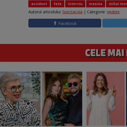
accident
fete
interviu
masina
mihai mo
Autorul articolului:
Spectacola
| Categorie:
Vedete
Facebook