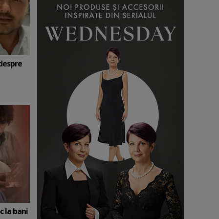
 despre
c la bani