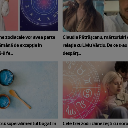
ne zodiacale vor avea parte
Claudia Pătrășcanu, mărturisiri
ămână de excepție în
relația cu Liviu Vârciu. De ce s-au
9 fe...
despărț...
tru: superalimentul bogat în
Cele trei zodii chinezești cu noro