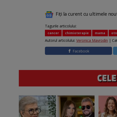
Fiți la curent cu ultimele nou
Tagurile articolului:
cancer
chimioterapie
mama
otn
Autorul articolului:
Veronica Mavrodin
| Ca
Facebook