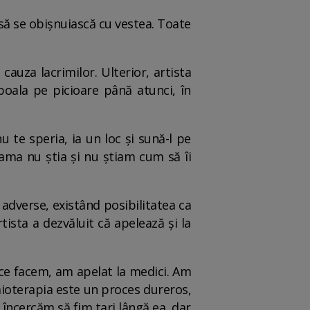
să se obișnuiască cu vestea. Toate
cauza lacrimilor. Ulterior, artista
boala pe picioare până atunci, în
 te speria, ia un loc și sună-l pe
ama nu știa și nu știam cum să îi
dverse, existând posibilitatea ca
ista a dezvăluit că apelează și la
 ce facem, am apelat la medici. Am
himioterapia este un proces dureros,
 încercăm să fim tari lângă ea, dar