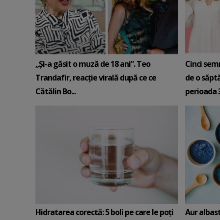
„Și-a găsit o muză de 18 ani”. Teo
Cinci sem
Trandafir, reacție virală după ce ce
de o săpt
Cătălin Bo...
perioada 3-
Hidratarea corectă: 5 boli pe care le poți
Aur albas