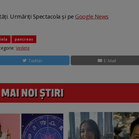
tăți. Urmăriți Spectacola și pe
Google News
iela
pancreas
tegorie:
Vedete
Twitter
E-Mail