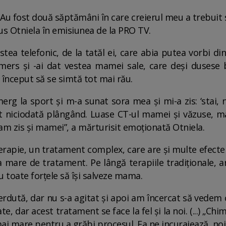
u fost două săptămâni în care creierul meu a trebuit 
s Otniela în emisiunea de la PRO TV.
ea telefonic, de la tatăl ei, care abia putea vorbi din 
mers și -ai dat vestea mamei sale, care deși dusese 
 început să se simtă tot mai rău.
 la sport și m-a sunat sora mea și mi-a zis: ‘stai, nu
ut niciodată plângând. Luase CT-ul mamei și văzuse, m
am zis și mamei”, a mărturisit emoționată Otniela.
apie, un tratament complex, care are și multe efecte a
mare de tratament. Pe lângă terapiile tradiționale, art
u toate forțele să își salveze mama.
ierdută, dar nu s-a agitat și apoi am încercat să vedem
e, dar acest tratament se face la fel și la noi. (...) „C
ai mare pentru a grăbi procesul. Ea ne incurajează, noi