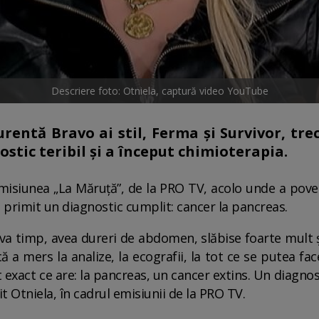
Descriere foto: Otniela, captură video YouTube
urentă Bravo ai stil, Ferma și Survivor, tr
stic teribil și a început chimioterapia.
emisiunea „La Măruță”, de la PRO TV, acolo unde a pov
a primit un diagnostic cumplit: cancer la pancreas.
eva timp, avea dureri de abdomen, slăbise foarte mult și
că a mers la analize, la ecografii, la tot ce se putea f
exact ce are: la pancreas, un cancer extins. Un diagnost
it Otniela, în cadrul emisiunii de la PRO TV.