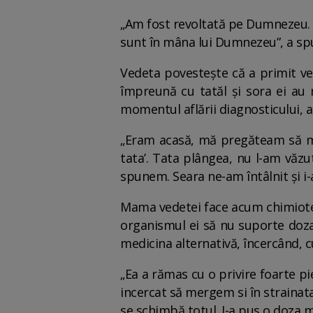
„Am fost revoltată pe Dumnezeu. A
sunt în mâna lui Dumnezeu”, a spu
Vedeta povestește că a primit vest
împreună cu tatăl și sora ei au 
momentul aflării diagnosticului, a
„Eram acasă, mă pregăteam să merg
tata’. Tata plângea, nu l-am văz
spunem. Seara ne-am întâlnit și i-
Mama vedetei face acum chimioter
organismul ei să nu suporte doza 
medicina alternativă, încercând, c
„Ea a rămas cu o privire foarte p
incercat să mergem si în strainatat
se schimbă totul. I-a pus o doza m