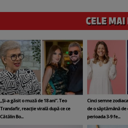
„Și-a găsit o muză de 18 ani”. Teo
Cinci semne zodiaca
Trandafir, reacție virală după ce ce
de o săptămână de e
Cătălin Bo...
perioada 3-9 fe...