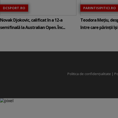
DCSPORT.RO
PARINTISIPITICI.RO
Novak Djokovic, calificat în a 12-a
Teodora Mețiu, desp
semifinală la Australian Open. Înc...
între care părinții își c
Politica de confidențialitate
|
Po