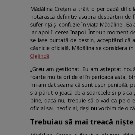
Mădălina Crețan a trăit o perioadă dificil
hotărască definitiv asupra despărțirii de 
suferință și confuzie în viața Mădălinei. Ea 
iar apoi îl cerea înapoi. Într-un moment de
se lase purtată de destin, acceptând că ac
căsnicie oficială, Mădălina se considera î
Oglindă
.
„Greu am gestionat. Eu am așteptat nouă lu
foarte multe ori de el în perioada asta, bi
mi-am dat seama că sunt ușor penibilă, pent
s-a părut o joacă de-a șoarecele și pisica 
bine, dacă nu, trebuie să o vad ca pe o ex
oficial sau neoficial, deși nu vorbim de o c
Trebuiau să mai treacă niște 