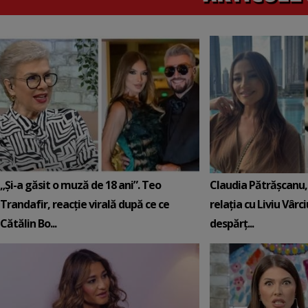
„Și-a găsit o muză de 18 ani”. Teo
Claudia Pătrășcanu,
Trandafir, reacție virală după ce ce
relația cu Liviu Vârci
Cătălin Bo...
despărț...