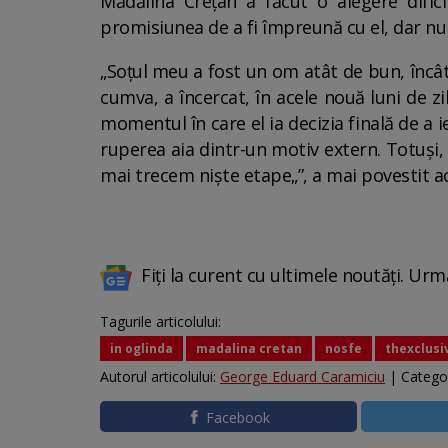
Mădălina Crețan a făcut o alegere dific
promisiunea de a fi împreună cu el, dar numa
„Soțul meu a fost un om atât de bun, încât 
cumva, a încercat, în acele nouă luni de zi
momentul în care el ia decizia finală de a ie
ruperea aia dintr-un motiv extern. Totuși,
mai trecem niște etape„”, a mai povestit a
Fiți la curent cu ultimele noutăți. Urm
Tagurile articolului:
in oglinda
madalina cretan
nosfe
thexclusi
Autorul articolului:
George Eduard Caramiciu
| Catego
Facebook