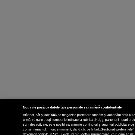
Nouă ne pasă ca datele tale personale să rămână confidențiale
Atât noi, cât și cele
683
de magazine partenere stocăm și accesăm date cu carac
urmărire care susțin scopurile indicate la rubrica „Noi, și partenerii noștri p
sunt dezactivate, este posibil ca anumite conținuturi și anunțuri publicitare pe
consimțământul, în orice moment, dând clic pe linkul „Gestionați preferințele” 
deveni disponibile în Site-ul web. Pentru detalii suplimentare, vă rugăm să ne co