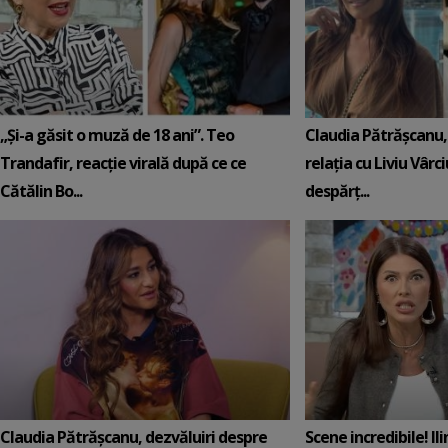
„Și-a găsit o muză de 18 ani”. Teo
Claudia Pătrășcanu,
Trandafir, reacție virală după ce ce
relația cu Liviu Vârci
Cătălin Bo...
despărț...
Claudia Pătrășcanu, dezvăluiri despre
Scene incredibile! Il