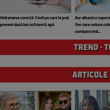
Hidratarea corectă: 5 boli pe care le poți
Aur albastru: super
preveni dacă bei suficientă apă
fier care reduce cole
combate îmb...