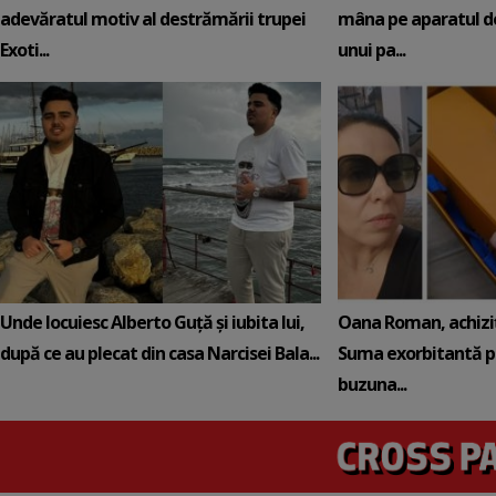
adevăratul motiv al destrămării trupei
mâna pe aparatul de
Exoti...
unui pa...
Unde locuiesc Alberto Guță și iubita lui,
Oana Roman, achiziț
după ce au plecat din casa Narcisei Bala...
Suma exorbitantă pe
buzuna...