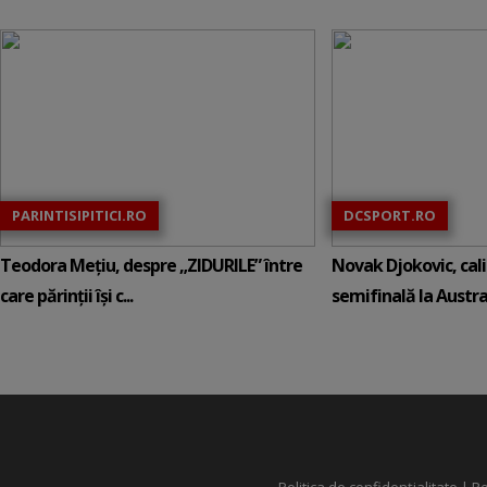
PARINTISIPITICI.RO
DCSPORT.RO
Teodora Mețiu, despre „ZIDURILE” între
Novak Djokovic, calif
care părinții își c...
semifinală la Austral
Politica de confidențialitate
|
Po