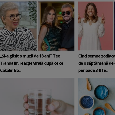
„Și-a găsit o muză de 18 ani”. Teo
Cinci semne zodiaca
Trandafir, reacție virală după ce ce
de o săptămână de e
Cătălin Bo...
perioada 3-9 fe...