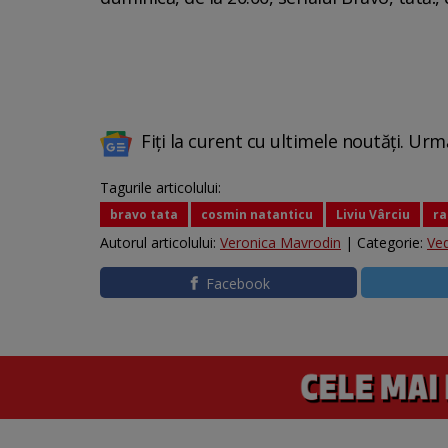
Fiți la curent cu ultimele noutăți. Urm
Tagurile articolului:
bravo tata
cosmin natanticu
Liviu Vârciu
ra
Autorul articolului:
Veronica Mavrodin
| Categorie:
Ve
Facebook