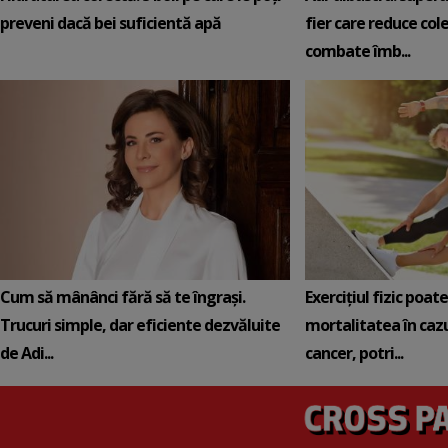
preveni dacă bei suficientă apă
fier care reduce cole
combate îmb...
Cum să mânânci fără să te îngrași.
Exercițiul fizic poat
Trucuri simple, dar eficiente dezvăluite
mortalitatea în cazu
de Adi...
cancer, potri...