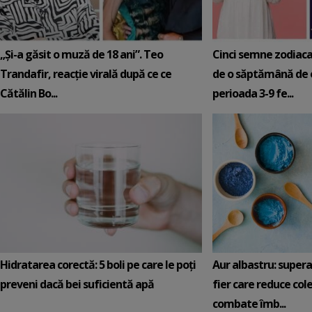
„Și-a găsit o muză de 18 ani”. Teo
Cinci semne zodiaca
Trandafir, reacție virală după ce ce
de o săptămână de e
Cătălin Bo...
perioada 3-9 fe...
Hidratarea corectă: 5 boli pe care le poți
Aur albastru: super
preveni dacă bei suficientă apă
fier care reduce cole
combate îmb...