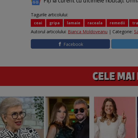
Fiți la curent cu ultimele noutăți. Urm
Tagurile articolului:
ceai
gripa
lamaie
raceala
remedii
tr
Autorul articolului:
Bianca Moldoveanu
| Categorie:
S
Facebook