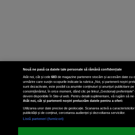
Nouă ne pasă ca datele tale personale să rămână confidențiale
Atât noi, cât și cele
683
de magazine partenere stocăm și accesăm date cu carac
urmărire care susțin scopurile indicate la rubrica „Noi, și partenerii noștri p
sunt dezactivate, este posibil ca anumite conținuturi și anunțuri publicitare pe
consimțământul, în orice moment, dând clic pe linkul „Gestionați preferințele” 
deveni disponibile în Site-ul web. Pentru detalii suplimentare, vă rugăm să ne co
Atât noi, cât și partenerii noștri prelucrăm datele pentru a oferi:
Utilizarea unor date precise de geolocație. Scanarea activă a caracteristicilor 
publicității și de conținut, cercetarea audienței și dezvoltarea serviciilor.
Listă parteneri (furnizori)