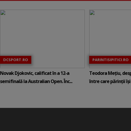
DCSPORT.RO
PARINTISIPITICI.RO
Novak Djokovic, calificat în a 12-a
Teodora Mețiu, desp
semifinală la Australian Open. Înc...
între care părinții își c