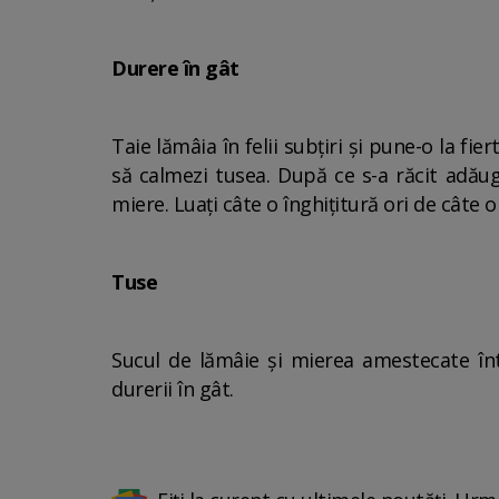
Durere în gât
Taie lămâia în felii subțiri și pune-o la f
să calmezi tusea. După ce s-a răcit adăug
miere. Luați câte o înghițitură ori de câte 
Tuse
Sucul de lămâie și mierea amestecate înt
durerii în gât.