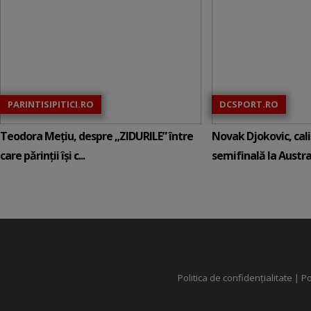
PARINTISIPITICI.RO
DCSPORT.RO
Teodora Mețiu, despre „ZIDURILE” între
Novak Djokovic, calif
care părinții își c...
semifinală la Austral
Politica de confidențialitate
|
Po