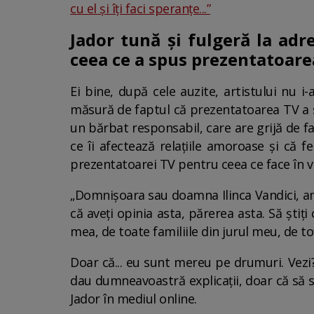
cu el și îți faci speranțe...”
Jador tună și fulgeră la adr
ceea ce a spus prezentatoare
Ei bine, după cele auzite, artistului nu i
măsură de faptul că prezentatoarea TV a s
un bărbat responsabil, care are grijă de fa
ce îi afectează relațiile amoroase și că fe
prezentatoarei TV pentru ceea ce face în v
„Domnișoara sau doamna Ilinca Vandici, am
că aveți opinia asta, părerea asta. Să știți
mea, de toate familiile din jurul meu, de to
Doar că... eu sunt mereu pe drumuri. Vezi?
dau dumneavoastră explicații, doar că să 
Jador în mediul online.