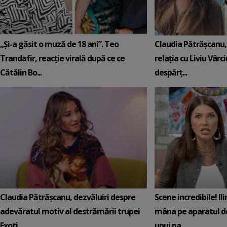
„Și-a găsit o muză de 18 ani”. Teo
Claudia Pătrășcanu,
Trandafir, reacție virală după ce ce
relația cu Liviu Vârci
Cătălin Bo...
despărț...
Claudia Pătrășcanu, dezvăluiri despre
Scene incredibile! Il
adevăratul motiv al destrămării trupei
mâna pe aparatul de
Exoti...
unui pa...