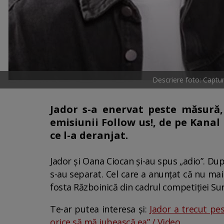
Descriere foto: Capt
Jador s-a enervat peste măsură, 
emisiunii Follow us!, de pe Kanal
ce l-a deranjat.
Jador și Oana Ciocan și-au spus „adio”. Du
s-au separat. Cel care a anunțat că nu mai 
fosta Războinică din cadrul competiției Surv
Te-ar putea interesa și:
Jador a trecut pes
orice să mă iubească ea” / Video