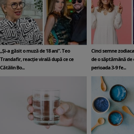
„Și-a găsit o muză de 18 ani”. Teo
Cinci semne zodiaca
Trandafir, reacție virală după ce ce
de o săptămână de e
Cătălin Bo...
perioada 3-9 fe...