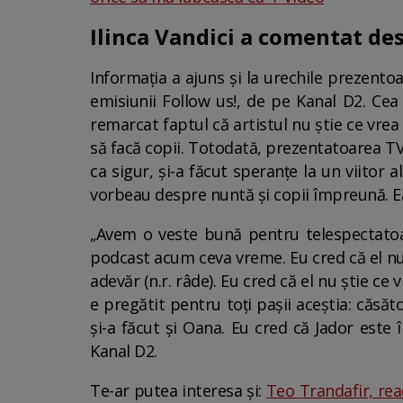
Ilinca Vandici a comentat de
Informația a ajuns și la urechile prezento
emisiunii Follow us!, de pe Kanal D2. Ce
remarcat faptul că artistul nu știe ce vrea 
să facă copii. Totodată, prezentatoarea TV
ca sigur, și-a făcut speranțe la un viitor 
vorbeau despre nuntă și copii împreună. Ea
„Avem o veste bună pentru telespectatoare
podcast acum ceva vreme. Eu cred că el nu ș
adevăr (n.r. râde). Eu cred că el nu știe ce 
e pregătit pentru toți pașii aceștia: căsăt
și-a făcut și Oana. Eu cred că Jador este î
Kanal D2.
Te-ar putea interesa și:
Teo Trandafir, rea