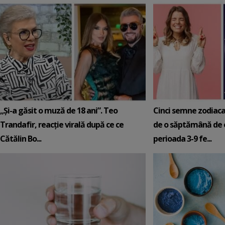
„Și-a găsit o muză de 18 ani”. Teo
Cinci semne zodiaca
Trandafir, reacție virală după ce ce
de o săptămână de e
Cătălin Bo...
perioada 3-9 fe...