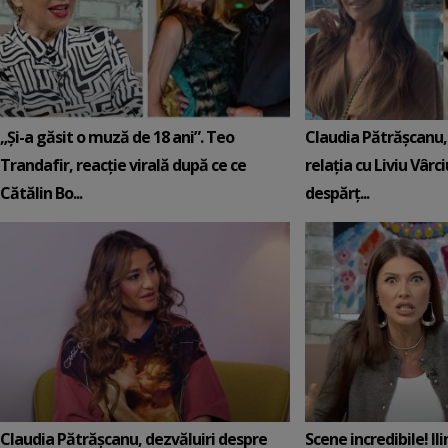
„Și-a găsit o muză de 18 ani”. Teo
Claudia Pătrășcanu,
Trandafir, reacție virală după ce ce
relația cu Liviu Vârci
Cătălin Bo...
despărț...
Claudia Pătrășcanu, dezvăluiri despre
Scene incredibile! Il