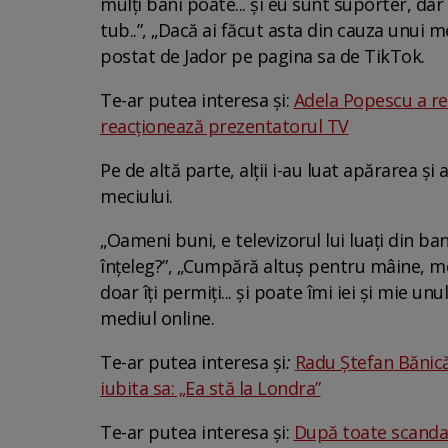
mulți bani poate... și eu sunt suporter, dar
tub..”, „Dacă ai făcut asta din cauza unui me
postat de Jador pe pagina sa de TikTok.
Te-ar putea interesa și:
Adela Popescu a re
reacționează prezentatorul TV
Pe de altă parte, alții i-au luat apărarea ș
meciului.
„Oameni buni, e televizorul lui luați din ban
înțeleg?”, „Cumpără altuș pentru mâine, meci
doar îți permiți... și poate îmi iei și mie u
mediul online.
Te-ar putea interesa și
:
Radu Ștefan Bănică 
iubita sa: „Ea stă la Londra”
Te-ar putea interesa și:
După toate scandalu