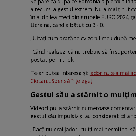
Se pare că după ce România a pierdut în fața
a recurs la gestul extrem. Nu a mai ținut con
în al doilea meci din grupele EURO 2024, ța
Ucraina, când a bătut cu 3 - 0.
„Uitați cum arată televizorul meu după meci
„Când realizezi că nu trebuie să fii suporte
postat pe TikTok.
Te-ar putea interesa și:
Jador nu s-a mai ab
Ciocan: „Sper să înțelegeți”
Gestul său a stârnit o mulțim
Videoclipul a stârnit numeroase comentarii 
gestul său impulsiv și au considerat că a f
„Dacă nu erai Jador, nu îți mai permiteai să 