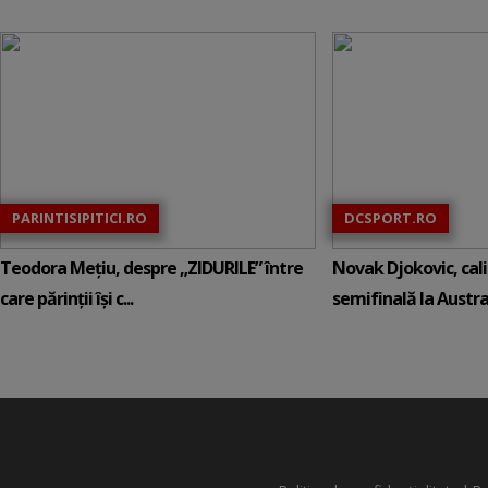
PARINTISIPITICI.RO
DCSPORT.RO
Teodora Mețiu, despre „ZIDURILE” între
Novak Djokovic, calif
care părinții își c...
semifinală la Austral