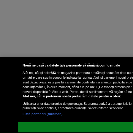
Nouă ne pasă ca datele tale personale să rămână confidențiale
Atât noi, cât și cele
683
de magazine partenere stocăm și accesăm date cu carac
urmărire care susțin scopurile indicate la rubrica „Noi, și partenerii noștri p
sunt dezactivate, este posibil ca anumite conținuturi și anunțuri publicitare pe
consimțământul, în orice moment, dând clic pe linkul „Gestionați preferințele” 
deveni disponibile în Site-ul web. Pentru detalii suplimentare, vă rugăm să ne co
Atât noi, cât și partenerii noștri prelucrăm datele pentru a oferi:
Utilizarea unor date precise de geolocație. Scanarea activă a caracteristicilor 
publicității și de conținut, cercetarea audienței și dezvoltarea serviciilor.
Listă parteneri (furnizori)