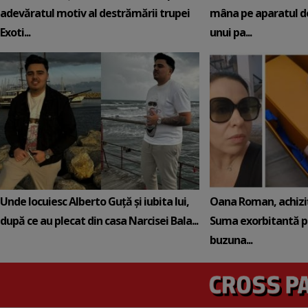
adevăratul motiv al destrămării trupei
mâna pe aparatul de
Exoti...
unui pa...
Unde locuiesc Alberto Guță și iubita lui,
Oana Roman, achiziț
după ce au plecat din casa Narcisei Bala...
Suma exorbitantă pe
buzuna...