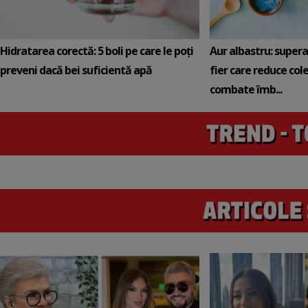
Hidratarea corectă: 5 boli pe care le poți
Aur albastru: super
preveni dacă bei suficientă apă
fier care reduce cole
combate îmb...