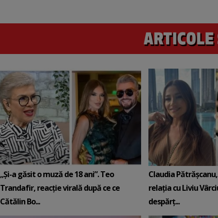
„Și-a găsit o muză de 18 ani”. Teo
Claudia Pătrășcanu,
Trandafir, reacție virală după ce ce
relația cu Liviu Vârci
Cătălin Bo...
despărț...