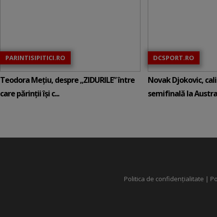
PARINTISIPITICI.RO
DCSPORT.RO
Teodora Mețiu, despre „ZIDURILE” între
Novak Djokovic, calif
care părinții își c...
semifinală la Austral
Politica de confidențialitate
|
Po