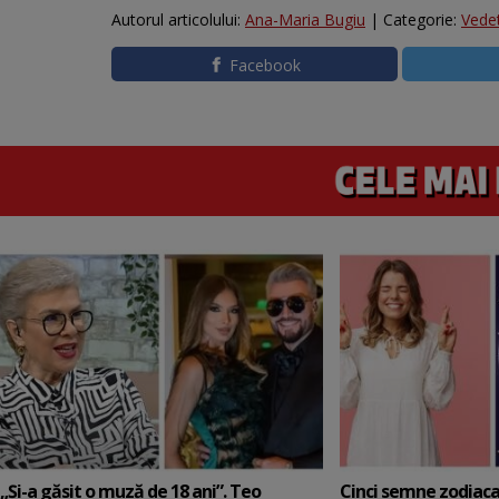
Autorul articolului:
Ana-Maria Bugiu
| Categorie:
Vede
Facebook
„Și-a găsit o muză de 18 ani”. Teo
Cinci semne zodiaca