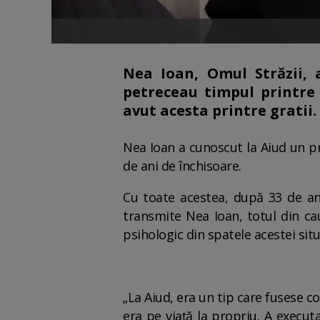
Nea Ioan, Omul Străzii, 
petreceau timpul printre 
avut acesta printre gratii.
Nea Ioan a cunoscut la Aiud un pr
de ani de închisoare.
Cu toate acestea, după 33 de ani 
transmite Nea Ioan, totul din cau
psihologic din spatele acestei situa
„La Aiud, era un tip care fusese c
era pe viață la propriu. A executat