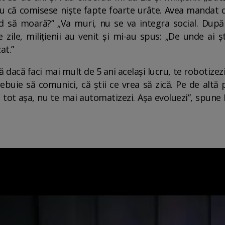
 că comisese niște fapte foarte urâte. Avea mandat de 
nd să moară?” „Va muri, nu se va integra social. Dup
 zile, milițienii au venit și mi-au spus: „De unde ai 
at.”
ă dacă faci mai mult de 5 ani același lucru, te robotizezi
ebuie să comunici, că știi ce vrea să zică. Pe de altă 
și tot așa, nu te mai automatizezi. Așa evoluezi”, spune 