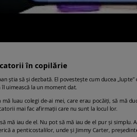
catorii în copilărie
Ioan știa să și dezbată. El povestește cum ducea „lupte” 
să îl uimească la un moment dat.
a mă luau colegi de-ai mei, care erau pocăiți, să mă duc 
atorii mai fac afirmații care nu sunt la locul lor.
să mă iau de el. Nu pot să mă iau de el pur și simplu. 
rică a penticostalilor, unde și Jimmy Carter, președint