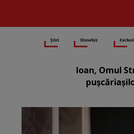
Știri
Showbiz
Exclus
Ioan, Omul Str
pușcăriașil