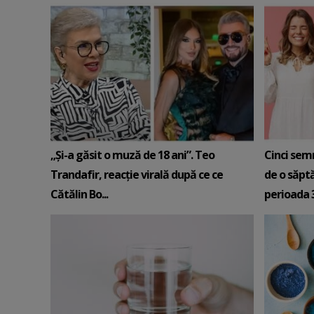
„Și-a găsit o muză de 18 ani”. Teo
Cinci sem
Trandafir, reacție virală după ce ce
de o săpt
Cătălin Bo...
perioada 3-