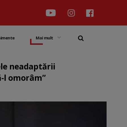
nimente
Mai mult
ele neadaptării
să-l omorâm”