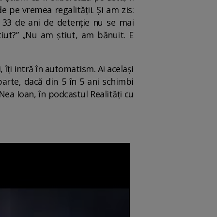
pe vremea regalității. Și am zis:
ă 33 de ani de detenție nu se mai
știut?” „Nu am știut, am bănuit. E
, îți intră în automatism. Ai același
parte, dacă din 5 în 5 ani schimbi
Nea Ioan, în podcastul Realități cu