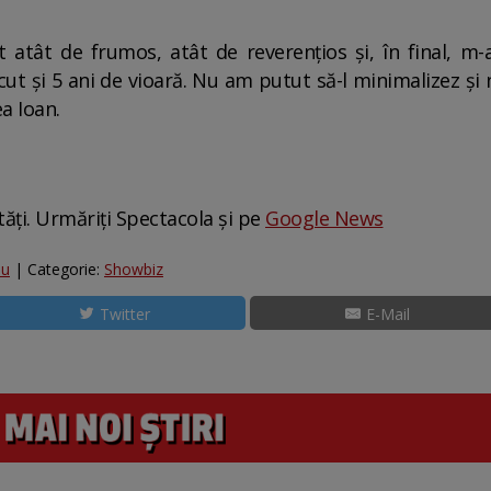
 atât de frumos, atât de reverențios și, în final, m-
ut și 5 ani de vioară. Nu am putut să-l minimalizez și 
a Ioan.
tăți. Urmăriți Spectacola și pe
Google News
iu
| Categorie:
Showbiz
Twitter
E-Mail