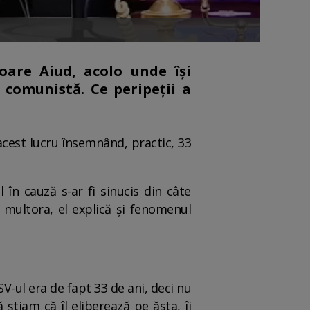
oare Aiud, acolo unde își
 comunistă. Ce peripeții a
acest lucru însemnând, practic, 33
 în cauză s-ar fi sinucis din câte
a multora, el explică și fenomenul
V-ul era de fapt 33 de ani, deci nu
ă știam că îl eliberează pe ăsta, îi