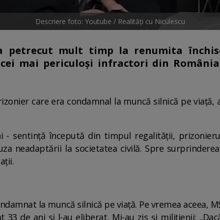
Descriere foto: Youtube / Realități cu Niculescu
a petrecut mult timp la renumita închis
cei mai periculoși infractori din România
izonier care era condamnal la muncă silnică pe viață, 
- sentință începută din timpul regalității, prizonierul
za neadaptării la societatea civilă. Spre surprindere
ții.
ondamnat la muncă silnică pe viață. Pe vremea aceea, MS
 33 de ani și l-au eliberat. Mi-au zis și milițienii: „Dac