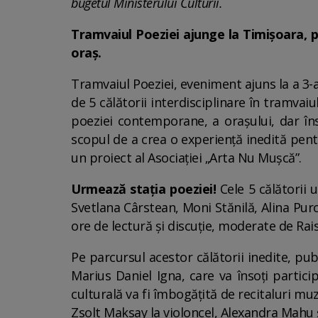
bugetul Ministerului Culturii.
Tramvaiul Poeziei ajunge la Timișoara, p
oraș.
Tramvaiul Poeziei, eveniment ajuns la a 3-a 
de 5 călătorii interdisciplinare în tramvaiu
poeziei contemporane, a orașului, dar î
scopul de a crea o experiență inedită pent
un proiect al Asociației „Arta Nu Mușcă”.
Urmează stația poeziei!
Cele 5 călătorii u
Svetlana Cârstean, Moni Stănilă, Alina Purc
ore de lectură și discuție, moderate de Rai
Pe parcursul acestor călătorii inedite, pub
Marius Daniel Igna, care va însoți partici
culturală va fi îmbogățită de recitaluri muz
Zsolt Maksay la violoncel, Alexandra Mahu 