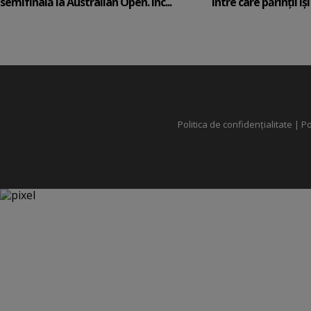
semifinală la Australian Open. Înc...
între care părinții își c
Politica de confidențialitate
|
Po