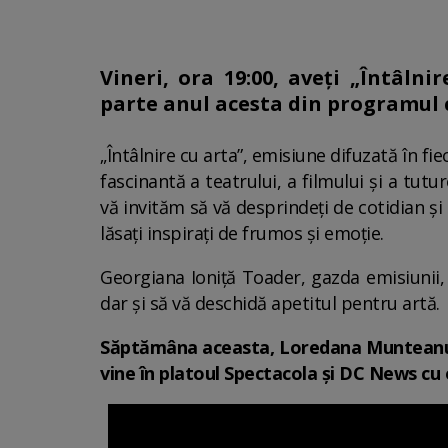
Vineri, ora 19:00, aveți „Întâln
parte anul acesta din programul c
„Întâlnire cu arta”, emisiune difuzată în 
fascinantă a teatrului, a filmului și a tutu
vă invităm să vă desprindeți de cotidian și s
lăsați inspirați de frumos și emoție.
Georgiana Ioniță Toader, gazda emisiunii, 
dar și să vă deschidă apetitul pentru artă.
Săptămâna aceasta, Loredana Munteanu, 
vine în platoul Spectacola și DC News cu 