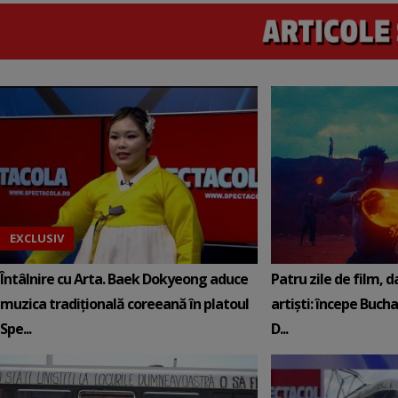
EXCLUSIV
Întâlnire cu Arta. Baek Dokyeong aduce
Patru zile de film, da
muzica tradițională coreeană în platoul
artiști: începe Buch
Spe...
D...