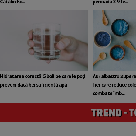
Cătălin Bo...
perioada 3-9 fe...
Hidratarea corectă: 5 boli pe care le poți
Aur albastru: super
preveni dacă bei suficientă apă
fier care reduce cole
combate îmb...