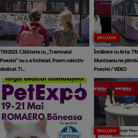
EXCLUSIV
TM2023. Călătoria cu „Tramvaiul
Întâlnire cu Arta. 
Poeziei” nu s-a încheiat. Poem colectiv
Munteanu ne plimbă
dedicat Ti...
Poeziei / VIDEO
EXCLUSIV