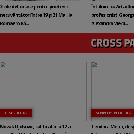
3 zile delicioase pentru prietenii
Întâlnire cu Arta: 
necuvântători între 19 și 21 Mai, la
profesionist. George
Romaero Bă...
Alexandra Vieru...
DCSPORT.RO
PARINTISIPITICI.RO
Novak Djokovic, calificat în a 12-a
Teodora Mețiu, desp