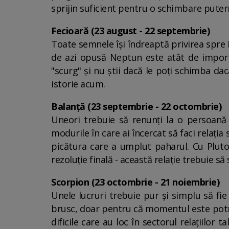
sprijin suficient pentru o schimbare puter
Fecioară (23 august - 22 septembrie)
Toate semnele își îndreaptă privirea spre 
de azi opusă Neptun este atât de importa
"scurg" și nu știi dacă le poți schimba da
istorie acum.
Balanță (23 septembrie - 22 octombrie)
Uneori trebuie să renunți la o persoană 
modurile în care ai încercat să faci relați
picătura care a umplut paharul. Cu Pluto
rezoluție finală - această relație trebuie să s
Scorpion (23 octombrie - 21 noiembrie)
Unele lucruri trebuie pur și simplu să fi
brusc, doar pentru că momentul este potriv
dificile care au loc în sectorul relațiilor