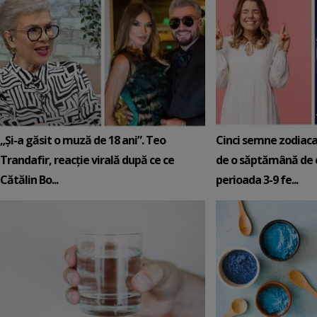
„Și-a găsit o muză de 18 ani”. Teo
Cinci semne zodiaca
Trandafir, reacție virală după ce ce
de o săptămână de e
Cătălin Bo...
perioada 3-9 fe...