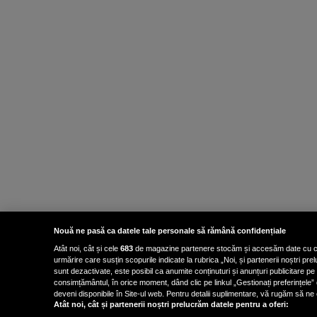
Nouă ne pasă ca datele tale personale să rămână confidențiale
Atât noi, cât și cele
683
de magazine partenere stocăm și accesăm date cu carac
urmărire care susțin scopurile indicate la rubrica „Noi, și partenerii noștri p
sunt dezactivate, este posibil ca anumite conținuturi și anunțuri publicitare pe
consimțământul, în orice moment, dând clic pe linkul „Gestionați preferințele” 
deveni disponibile în Site-ul web. Pentru detalii suplimentare, vă rugăm să ne co
Atât noi, cât și partenerii noștri prelucrăm datele pentru a oferi: