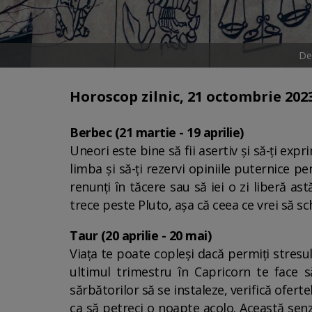
De
Horoscop zilnic, 21 octombrie 202
Berbec (21 martie - 19 aprilie)
Uneori este bine să fii asertiv și să-ți exp
limba și să-ți rezervi opiniile puternice pe
renunți în tăcere sau să iei o zi liberă a
trece peste Pluto, așa că ceea ce vrei să sc
Taur (20 aprilie - 20 mai)
Viața te poate copleși dacă permiți stresu
ultimul trimestru în Capricorn te face s
sărbătorilor să se instaleze, verifică ofer
ca să petreci o noapte acolo. Această senz