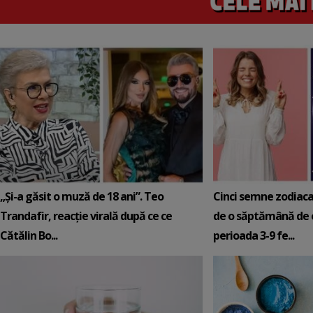
„Și-a găsit o muză de 18 ani”. Teo
Cinci semne zodiaca
Trandafir, reacție virală după ce ce
de o săptămână de e
Cătălin Bo...
perioada 3-9 fe...