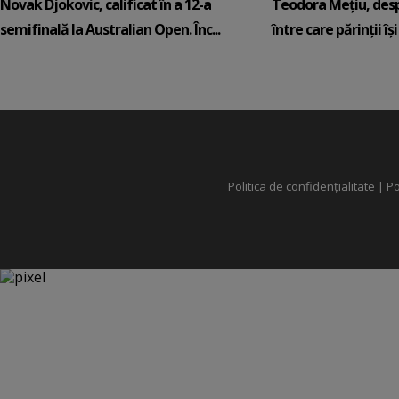
Novak Djokovic, calificat în a 12-a
Teodora Mețiu, desp
semifinală la Australian Open. Înc...
între care părinții își c
Politica de confidențialitate
|
Po