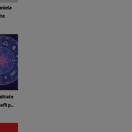
aniela
ate
alitate
fli p...