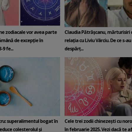
ne zodiacale vor avea parte
Claudia Pătrășcanu, mărturisiri
ămână de excepție în
relația cu Liviu Vârciu. De ce s-au
9 fe...
despărț...
tru: superalimentul bogat în
Cele trei zodii chinezești cu noro
reduce colesterolul și
în februarie 2025. Vezi dacă te afli