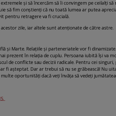
m extremele și să încercăm să îi convingem pe ceilalți s
ie să fim conștienți că nu toată lumea ar putea aprecia 
 pentru retragere va fi crucială.
acestor zile, iar altele sunt atenționate de către astre.
află și Marte. Relațiile și parteneriatele vor fi dinamizat
 mai prezent în relația de cuplu. Persoana iubită își va
 riscul de conflicte sau decizii radicale. Pentru cei sing
-ar fi așteptat. Dar ar trebui să nu se grăbească! Nu uita
 multe oportunități dacă veți învăța să vedeți jumătatea
NS.