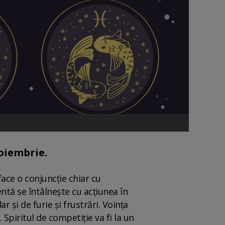
oiembrie.
ace o conjuncție chiar cu
tă se întâlnește cu acțiunea în
r și de furie și frustrări. Voința
 Spiritul de competiție va fi la un