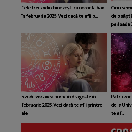
Cele trei zodii chinezești cu noroc la bani
Cinci sem
în februarie 2025. Vezi dacă te afli p...
de o săpt
perioada 3-
5 zodii vor avea noroc în dragoste în
Patru zod
februarie 2025. Vezi dacă te afli printre
de la Univ
ele
te af...