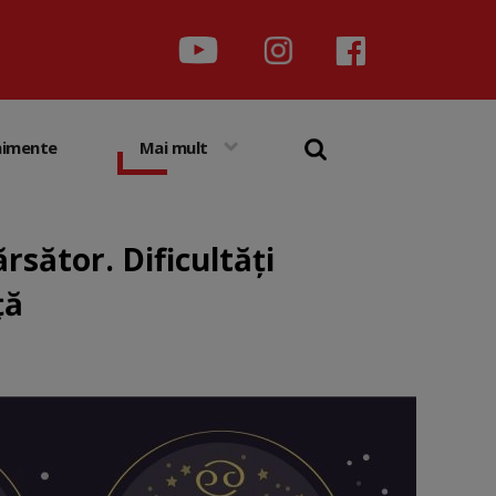
nimente
Mai mult
rsător. Dificultăți
ță