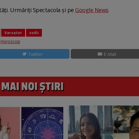
tăți. Urmăriți Spectacola și pe
Google News
Varsator
zodii
:
Horoscop
Twitter
E-Mail