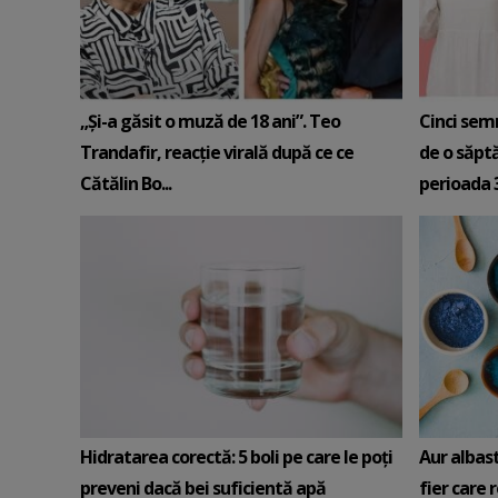
„Și-a găsit o muză de 18 ani”. Teo
Cinci sem
Trandafir, reacție virală după ce ce
de o săpt
Cătălin Bo...
perioada 3-
Hidratarea corectă: 5 boli pe care le poți
Aur albas
preveni dacă bei suficientă apă
fier care 