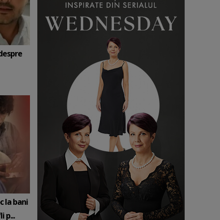
 despre
c la bani
 p...