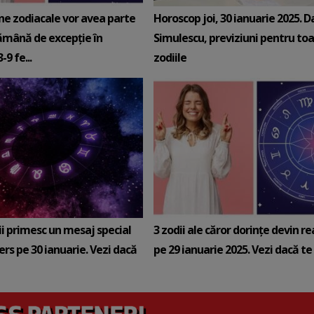
ne zodiacale vor avea parte
Horoscop joi, 30 ianuarie 2025. D
ămână de excepție în
Simulescu, previziuni pentru to
9 fe...
zodiile
ii primesc un mesaj special
3 zodii ale căror dorințe devin re
ers pe 30 ianuarie. Vezi dacă
pe 29 ianuarie 2025. Vezi dacă te a