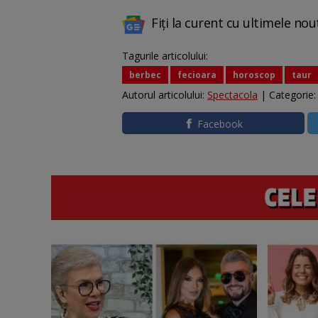
Fiți la curent cu ultimele nou
Tagurile articolului:
berbec
fecioara
horoscop
taur
Autorul articolului:
Spectacola
| Categorie
Facebook