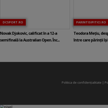
DCSPORT.RO
PARINTISIPITICI.RO
Novak Djokovic, calificat în a 12-a
Teodora Mețiu, desp
semifinală la Australian Open. Înc...
între care părinții își c
Politica de confidențialitate
|
Po