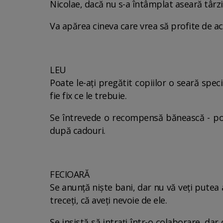
Nicolae, dacă nu s-a întâmplat aseară târzi
Va apărea cineva care vrea să profite de a
LEU
Poate le-ați pregătit copiilor o seară specia
fie fix ce le trebuie.
Se întrevede o recompensă bănească - poa
după cadouri.
FECIOARĂ
Se anunță niște bani, dar nu vă veți putea ab
treceți, că aveți nevoie de ele.
Se insistă să intrați într-o colaborare, d