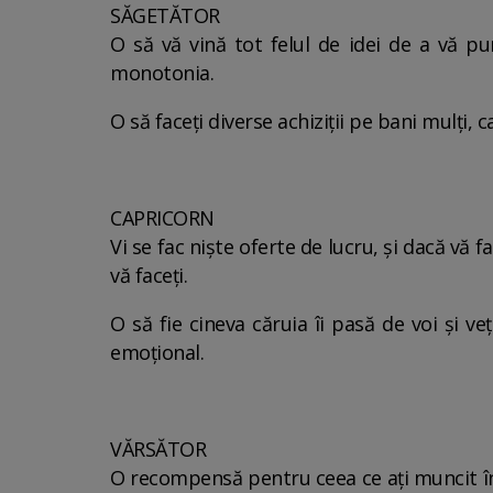
SĂGETĂTOR
O să vă vină tot felul de idei de a vă pu
monotonia.
O să faceți diverse achiziții pe bani mulți, ca
CAPRICORN
Vi se fac niște oferte de lucru, și dacă vă fa
vă faceți.
O să fie cineva căruia îi pasă de voi și ve
emoțional.
VĂRSĂTOR
O recompensă pentru ceea ce ați muncit în