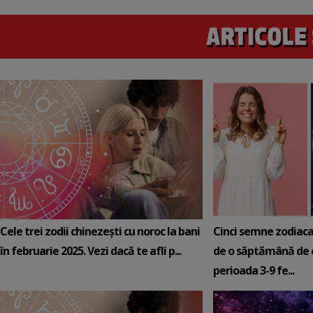
Cele trei zodii chinezești cu noroc la bani
Cinci semne zodiaca
în februarie 2025. Vezi dacă te afli p...
de o săptămână de e
perioada 3-9 fe...