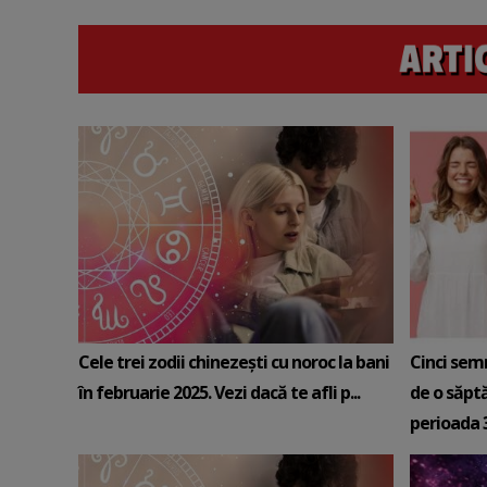
Cele trei zodii chinezești cu noroc la bani
Cinci sem
în februarie 2025. Vezi dacă te afli p...
de o săpt
perioada 3-