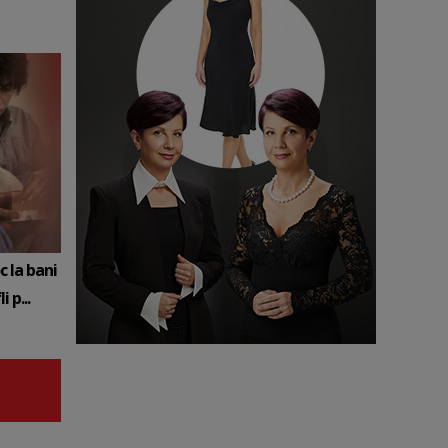
c la bani
 p...