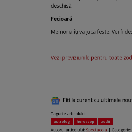
deschisă.
Fecioară
Memoria îți va juca feste. Vei fi de
Vezi previziunile pentru toate zod
Fiți la curent cu ultimele nou
Tagurile articolului:
astrolog
horoscop
zodii
Autorul articolului:
Spectacola
| Categorie