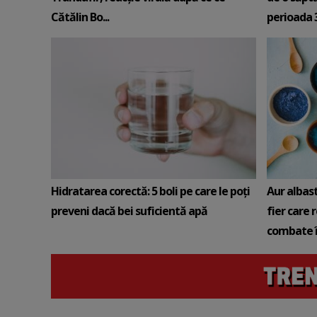
Cătălin Bo...
perioada 3-
Hidratarea corectă: 5 boli pe care le poți
Aur albas
preveni dacă bei suficientă apă
fier care 
combate î