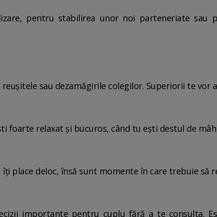
lizare, pentru stabilirea unor noi parteneriate sau 
e reușitele sau dezamăgirile colegilor. Superiorii te vor
ești foarte relaxat și bucuros, când tu ești destul de mâh
 îți place deloc, însă sunt momente în care trebuie să re
ecizii importante pentru cuplu fără a te consulta. Est