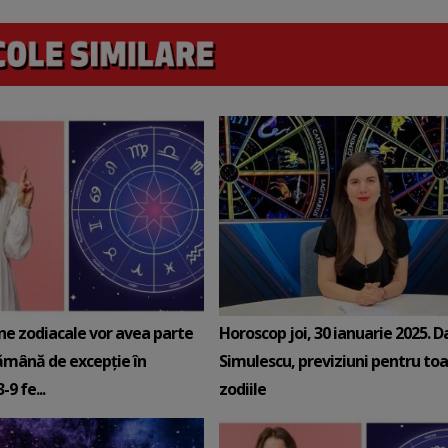
ne zodiacale vor avea parte
Horoscop joi, 30 ianuarie 2025. D
ămână de excepție în
Simulescu, previziuni pentru to
9 fe...
zodiile