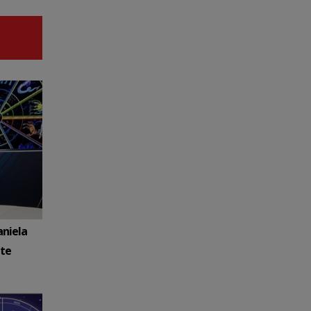
aniela
ate