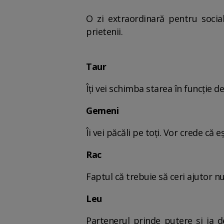
O zi extraordinară pentru socia
prietenii.
Taur
Îți vei schimba starea în funcție d
Gemeni
Îi vei păcăli pe toți. Vor crede că 
Rac
Faptul că trebuie să ceri ajutor nu
Leu
Partenerul prinde putere și ia d