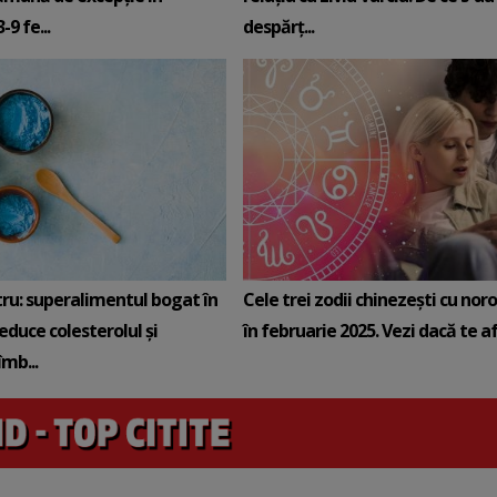
9 fe...
despărț...
tru: superalimentul bogat în
Cele trei zodii chinezești cu noro
reduce colesterolul și
în februarie 2025. Vezi dacă te afli
mb...