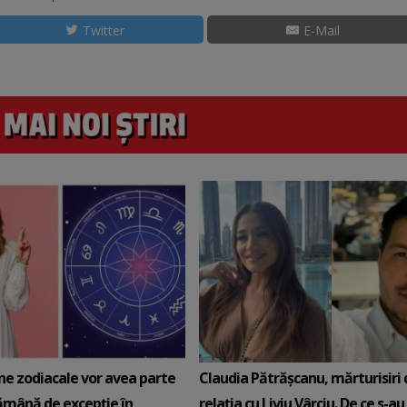
Twitter
E-Mail
ne zodiacale vor avea parte
Claudia Pătrășcanu, mărturisiri
ămână de excepție în
relația cu Liviu Vârciu. De ce s-au