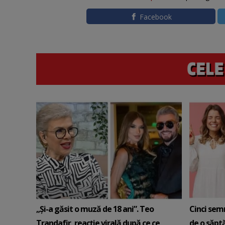
Facebook
„Și-a găsit o muză de 18 ani”. Teo
Cinci sem
Trandafir, reacție virală după ce ce
de o săpt